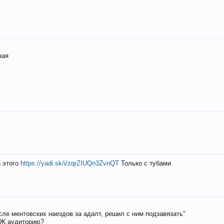
вая
а этого
https://yadi.sk/i/zqrZIUQn3ZvnQT
Только с тубами
осле ментовских наездов за адалт, решил с ним подзавязать"
РЖ аудиторию?