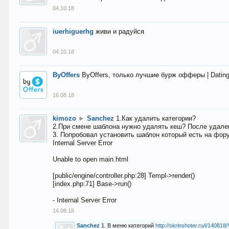
04.10.18
iuerhiguerhg
живи и радуйся
04.10.18
ByOffers
ByOffers, только лучшие бурж офферы | Dating,
16.08.18
kimozo
►
Sanchez
1.Как удалить категории?
2.При смене шаблона нужно удалять кеш? После удален
3. Попробовал установить шаблон который есть на фору
Internal Server Error
Unable to open main.html
[public/engine/controller.php:28] Templ->render()
[index.php:71] Base->run()
- Internal Server Error
14.08.18
Sanchez
1. В меню категорий
http://skrinshoter.ru/i/1408