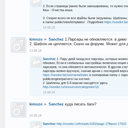
2. Если страницы ранее были закешированы, то нужно оч
Кеш - Очистка кеша.
3. Скорее всего не все файлы были загружены. Шаблоны
в папке public/view/templates/ . Подробнее
https://seodor.b
14.08.18
kimozo
►
Sanchez
1.Парсеры не обновляются. в демо 
2. Шаблон не цепляется. Скачн на форуме. Может для д
13.08.18
Sanchez
1. Пару дней назад все парсеры, которые можно
обновил. Если в глобальных настройках включена опция
парсеров, то они обновятся автоматически. В другом слу
парсеры можно вручную, скачав архив с последней верс
https://seodor.biz/userarea/index
и скопировав папку с пар
public/engine/parsers/ на хостинг.
2. Шаблоны для 5-й версии находятся здесь
http://seodor.ru/resources/categories/11/
14.08.18
kimozo
►
Sanchez
куда писать баги?
10.08.18
Sanchez
http://seodor.ru/threads/1002/page-27#post-17910