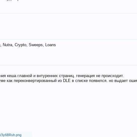
 Nutra, Crypto, Sweeps, Loans
ия кеша главной и внтуренних страниц. генерация не происходит.
ме как переконвертированный из DLE в списке появился. но выдает оши
18/V3y6BRuh.png