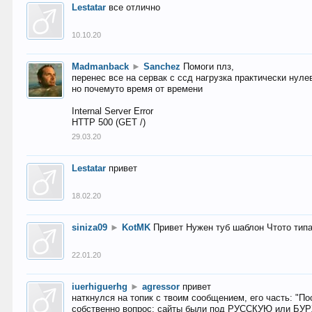
Lestatar
все отлично
10.10.20
Madmanback
►
Sanchez
Помоги плз,
перенес все на сервак с ссд нагрузка практически нуле
но почемуто время от времени
Internal Server Error
HTTP 500 (GET /)
29.03.20
Lestatar
привет
18.02.20
siniza09
►
KotMK
Привет Нужен туб шаблон Чтото тип
22.01.20
iuerhiguerhg
►
agressor
привет
наткнулся на топик с твоим сообщением, его часть: "П
собственно вопрос: сайты были под РУССКУЮ или БУ