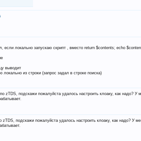
s
, если локально запускаю скрипт , вместо return $contents; echo $conten
ие
ицу выводит
ю локально из строки (запрос задал в строке поиска)
е по zTDS, подскажи пожалуйста удалось настроить клоаку, как надо? У 
рабатывает.
по zTDS, подскажи пожалуйста удалось настроить клоаку, как надо? У м
рабатывает.