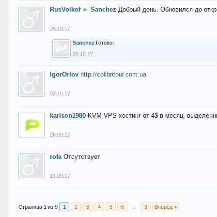
RusVolkof
►
Sanchez
Добрый день. Обновился до откр
28.10.17
Sanchez
Готово!
28.10.17
IgorOrlov
http://colibritour.com.ua
02.10.17
karlson1980
KVM VPS хостинг от 4$ в месяц, выделенн
26.09.17
rofa
Отсутствует
13.09.17
Страница 1 из 9
1
2
3
4
5
6
→
9
Вперёд >