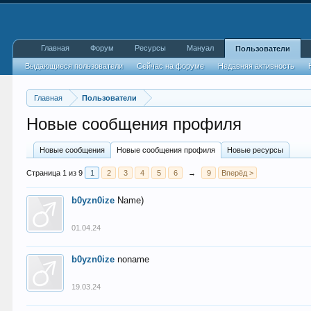
Главная
Форум
Ресурсы
Мануал
Пользователи
Выдающиеся пользователи
Сейчас на форуме
Недавняя активность
Главная
Пользователи
Новые сообщения профиля
Новые сообщения
Новые сообщения профиля
Новые ресурсы
Страница 1 из 9
1
2
3
4
5
6
→
9
Вперёд >
b0yzn0ize
Name)
01.04.24
b0yzn0ize
noname
19.03.24