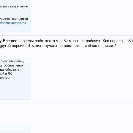
истить кеш в меню
 должны находится
iz/manual/templates
у Вас все парсеры работают а у себя много не рабочих. Как парсеры об
ругой версии? В каких случаях не цепляется шаблон в список?
 было обновить,
 автообновления
чае обновить
ией в ЛК
серами