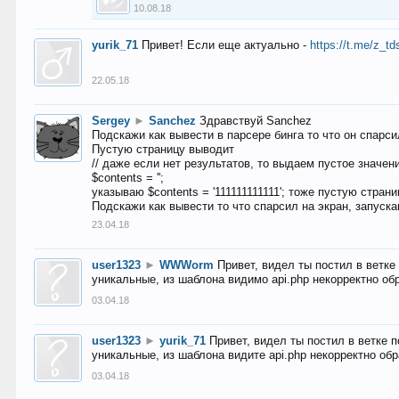
10.08.18
yurik_71
Привет! Если еще актуально -
https://t.me/z_td
22.05.18
Sergey
►
Sanchez
Здравствуй Sanchez
Подскажи как вывести в парсере бинга то что он спарсил
Пустую страницу выводит
// даже если нет результатов, то выдаем пустое значен
$contents = '';
указываю $contents = '111111111111'; тоже пустую стран
Подскажи как вывести то что спарсил на экран, запуска
23.04.18
user1323
►
WWWorm
Привет, видел ты постил в ветк
уникальные, из шаблона видимо api.php некорректно об
03.04.18
user1323
►
yurik_71
Привет, видел ты постил в ветке 
уникальные, из шаблона видите api.php некорректно об
03.04.18