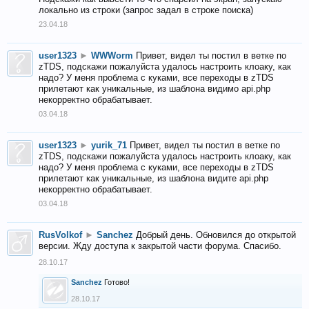
локально из строки (запрос задал в строке поиска)
23.04.18
user1323
►
WWWorm
Привет, видел ты постил в ветке по
zTDS, подскажи пожалуйста удалось настроить клоаку, как
надо? У меня проблема с куками, все переходы в zTDS
прилетают как уникальные, из шаблона видимо api.php
некорректно обрабатывает.
03.04.18
user1323
►
yurik_71
Привет, видел ты постил в ветке по
zTDS, подскажи пожалуйста удалось настроить клоаку, как
надо? У меня проблема с куками, все переходы в zTDS
прилетают как уникальные, из шаблона видите api.php
некорректно обрабатывает.
03.04.18
RusVolkof
►
Sanchez
Добрый день. Обновился до открытой
версии. Жду доступа к закрытой части форума. Спасибо.
28.10.17
Sanchez
Готово!
28.10.17