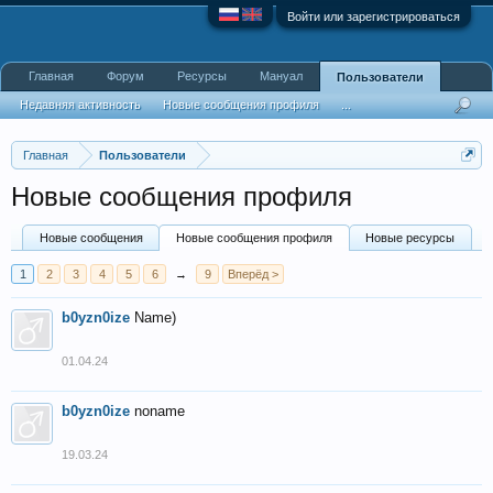
Войти или зарегистрироваться
Главная
Форум
Ресурсы
Мануал
Пользователи
Недавняя активность
Новые сообщения профиля
...
Главная
Пользователи
Новые сообщения профиля
Новые сообщения
Новые сообщения профиля
Новые ресурсы
1
2
3
4
5
6
→
9
Вперёд >
b0yzn0ize
Name)
01.04.24
b0yzn0ize
noname
19.03.24