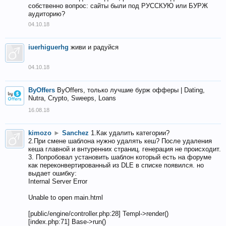
собственно вопрос: сайты были под РУССКУЮ или БУРЖ
аудиторию?
04.10.18
iuerhiguerhg
живи и радуйся
04.10.18
ByOffers
ByOffers, только лучшие бурж офферы | Dating,
Nutra, Crypto, Sweeps, Loans
16.08.18
kimozo
►
Sanchez
1.Как удалить категории?
2.При смене шаблона нужно удалять кеш? После удаления
кеша главной и внтуренних страниц. генерация не происходит.
3. Попробовал установить шаблон который есть на форуме
как переконвертированный из DLE в списке появился. но
выдает ошибку:
Internal Server Error
Unable to open main.html
[public/engine/controller.php:28] Templ->render()
[index.php:71] Base->run()