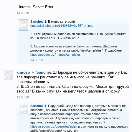
- Internal Server Error
14.08.18
Sanchez
1. В меню категорий
http://skrinshoter.ru/i/140818/V3y6BRuh.png
2. Если страницы ранее были закешированы, то нужно очистить
кеш в меню Кеш - Очистка кеша.
3. Скорее всего не все файлы были загружены. Шаблоны
должны находится в папке public/view/templates/ . Подробнее
https://seodor.biz/manual/templates
14.08.18
kimozo
►
Sanchez
1.Парсеры не обновляются. в демо у Вас
все парсеры работают а у себя много не рабочих. Как
парсеры обновить
2. Шаблон не цепляется. Скачн на форуме. Может для другой
версии? В каких случаях не цепляется шаблон в список?
13.08.18
Sanchez
1. Пару дней назад все парсеры, которые можно было
обновить, обновил. Если в глобальных настройках включена
опция автообновления парсеров, то они обновятся
автоматически. В другом случае обновить парсеры можно
вручную, скачав архив с последней версией в ЛК
https://seodor.biz/userarea/index
и скопировав папку с парсерами
public/engine/parsers/ на хостинг.