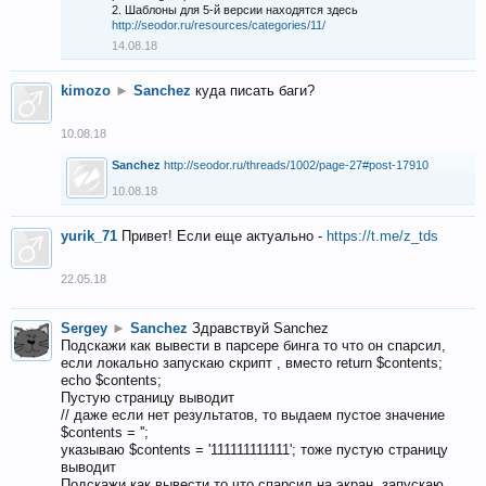
2. Шаблоны для 5-й версии находятся здесь
http://seodor.ru/resources/categories/11/
14.08.18
kimozo
►
Sanchez
куда писать баги?
10.08.18
Sanchez
http://seodor.ru/threads/1002/page-27#post-17910
10.08.18
yurik_71
Привет! Если еще актуально -
https://t.me/z_tds
22.05.18
Sergey
►
Sanchez
Здравствуй Sanchez
Подскажи как вывести в парсере бинга то что он спарсил,
если локально запускаю скрипт , вместо return $contents;
echo $contents;
Пустую страницу выводит
// даже если нет результатов, то выдаем пустое значение
$contents = '';
указываю $contents = '111111111111'; тоже пустую страницу
выводит
Подскажи как вывести то что спарсил на экран, запускаю