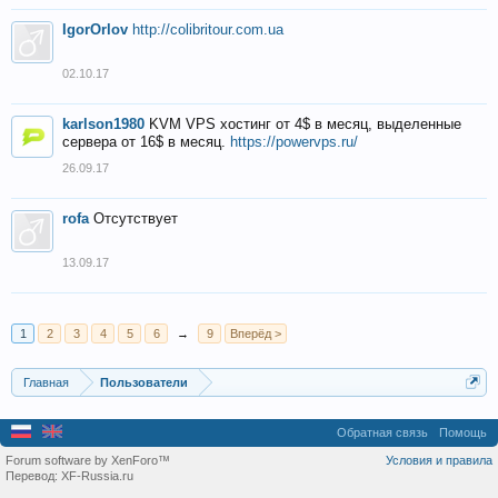
IgorOrlov
http://colibritour.com.ua
02.10.17
karlson1980
KVM VPS хостинг от 4$ в месяц, выделенные
сервера от 16$ в месяц.
https://powervps.ru/
26.09.17
rofa
Отсутствует
13.09.17
1
2
3
4
5
6
→
9
Вперёд >
Главная
Пользователи
Обратная связь
Помощь
Forum software by XenForo™
Условия и правила
Перевод:
XF-Russia.ru