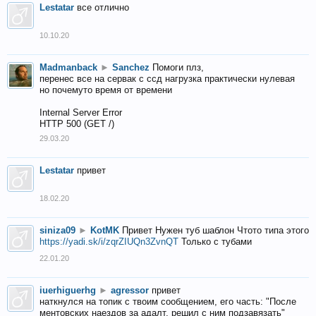
Lestatar
все отлично
10.10.20
Madmanback
►
Sanchez
Помоги плз,
перенес все на сервак с ссд нагрузка практически нулевая
но почемуто время от времени
Internal Server Error
HTTP 500 (GET /)
29.03.20
Lestatar
привет
18.02.20
siniza09
►
KotMK
Привет Нужен туб шаблон Чтото типа этого
https://yadi.sk/i/zqrZIUQn3ZvnQT
Только с тубами
22.01.20
iuerhiguerhg
►
agressor
привет
наткнулся на топик с твоим сообщением, его часть: "После
ментовских наездов за адалт, решил с ним подзавязать"