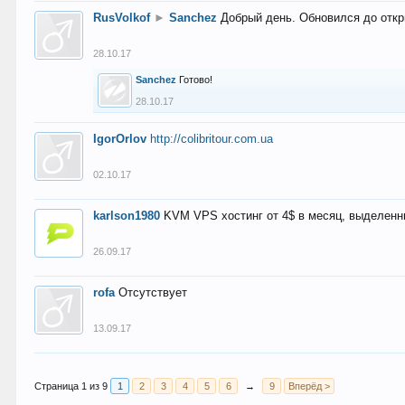
RusVolkof
►
Sanchez
Добрый день. Обновился до откр
28.10.17
Sanchez
Готово!
28.10.17
IgorOrlov
http://colibritour.com.ua
02.10.17
karlson1980
KVM VPS хостинг от 4$ в месяц, выделенн
26.09.17
rofa
Отсутствует
13.09.17
Страница 1 из 9
1
2
3
4
5
6
→
9
Вперёд >