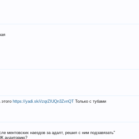
вая
а этого
https://yadi.sk/i/zqrZIUQn3ZvnQT
Только с тубами
осле ментовских наездов за адалт, решил с ним подзавязать"
РЖ аудиторию?