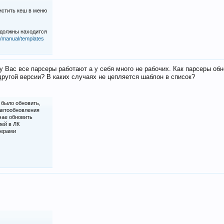
истить кеш в меню
 должны находится
iz/manual/templates
у Вас все парсеры работают а у себя много не рабочих. Как парсеры об
ругой версии? В каких случаях не цепляется шаблон в список?
 было обновить,
 автообновления
чае обновить
ией в ЛК
серами