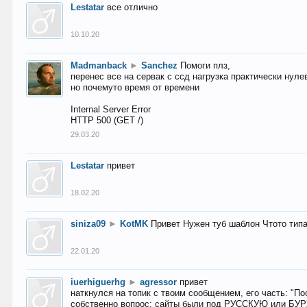
Lestatar
все отлично
10.10.20
Madmanback
►
Sanchez
Помоги плз,
перенес все на сервак с ссд нагрузка практически нуле
но почемуто время от времени
Internal Server Error
HTTP 500 (GET /)
29.03.20
Lestatar
привет
18.02.20
siniza09
►
KotMK
Привет Нужен туб шаблон Чтото тип
22.01.20
iuerhiguerhg
►
agressor
привет
наткнулся на топик с твоим сообщением, его часть: "П
собственно вопрос: сайты были под РУССКУЮ или БУ