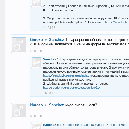
2. Если страницы ранее были закешированы, то нужно оч
Кеш - Очистка кеша.
3. Скорее всего не все файлы были загружены. Шаблоны
в папке public/view/templates/ . Подробнее
https://seodor.b
14.08.18
kimozo
►
Sanchez
1.Парсеры не обновляются. в демо 
2. Шаблон не цепляется. Скачн на форуме. Может для д
13.08.18
Sanchez
1. Пару дней назад все парсеры, которые можно
обновил. Если в глобальных настройках включена опция
парсеров, то они обновятся автоматически. В другом слу
парсеры можно вручную, скачав архив с последней верс
https://seodor.biz/userarea/index
и скопировав папку с пар
public/engine/parsers/ на хостинг.
2. Шаблоны для 5-й версии находятся здесь
http://seodor.ru/resources/categories/11/
14.08.18
kimozo
►
Sanchez
куда писать баги?
10.08.18
Sanchez
http://seodor.ru/threads/1002/page-27#post-17910