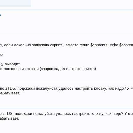
s
, если локально запускаю скрипт , вместо return $contents; echo $conten
ие
ицу выводит
ю локально из строки (запрос задал в строке поиска)
е по zTDS, подскажи пожалуйста удалось настроить клоаку, как надо? У 
рабатывает.
по zTDS, подскажи пожалуйста удалось настроить клоаку, как надо? У м
рабатывает.