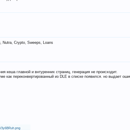
 Nutra, Crypto, Sweeps, Loans
ия кеша главной и внтуренних страниц. генерация не происходит.
ме как переконвертированный из DLE в списке появился. но выдает оши
18/V3y6BRuh.png