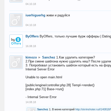
04.10.18
iuerhiguerhg
живи и радуйся
04.10.18
ByOffers
ByOffers, только лучшие бурж офферы | Dating,
16.08.18
kimozo
►
Sanchez
1.Как удалить категории?
2.При смене шаблона нужно удалять кеш? После удален
3. Попробовал установить шаблон который есть на фору
Internal Server Error
Unable to open main.html
[public/engine/controller.php:28] Templ->render()
[index.php:71] Base->run()
- Internal Server Error
14.08.18
Sanchez
1. В меню категорий
http://skrinshoter.ru/i/1408