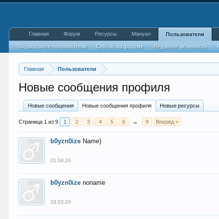
Главная
Форум
Ресурсы
Мануал
Пользователи
Выдающиеся пользователи
Сейчас на форуме
Недавняя активность
Главная
Пользователи
Новые сообщения профиля
Новые сообщения
Новые сообщения профиля
Новые ресурсы
Страница 1 из 9
1
2
3
4
5
6
→
9
Вперёд >
b0yzn0ize
Name)
01.04.24
b0yzn0ize
noname
19.03.24