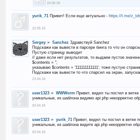
10.08.18
yurik_71
Привет! Если еще актуально -
https://t.me/z_td
22.05.18
Sergey
►
Sanchez
Здравствуй Sanchez
Подскажи как вывести в парсере бинга то что он спарсил
Пустую страницу выводит
// даже если нет результатов, то выдаем пустое значен
$contents = '';
указываю $contents = '111111111111'; тоже пустую стран
Подскажи как вывести то что спарсил на экран, запуска
23.04.18
user1323
►
WWWorm
Привет, видел ты постил в ветк
уникальные, из шаблона видимо api.php некорректно об
03.04.18
user1323
►
yurik_71
Привет, видел ты постил в ветке 
уникальные, из шаблона видите api.php некорректно об
03.04.18