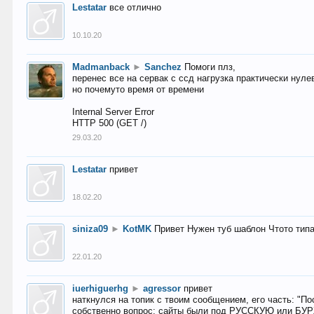
Lestatar
все отлично
10.10.20
Madmanback
►
Sanchez
Помоги плз,
перенес все на сервак с ссд нагрузка практически нуле
но почемуто время от времени
Internal Server Error
HTTP 500 (GET /)
29.03.20
Lestatar
привет
18.02.20
siniza09
►
KotMK
Привет Нужен туб шаблон Чтото тип
22.01.20
iuerhiguerhg
►
agressor
привет
наткнулся на топик с твоим сообщением, его часть: "П
собственно вопрос: сайты были под РУССКУЮ или БУ