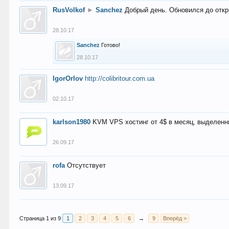
RusVolkof
►
Sanchez
Добрый день. Обновился до откр
28.10.17
Sanchez
Готово!
28.10.17
IgorOrlov
http://colibritour.com.ua
02.10.17
karlson1980
KVM VPS хостинг от 4$ в месяц, выделенн
26.09.17
rofa
Отсутствует
13.09.17
Страница 1 из 9
1
2
3
4
5
6
→
9
Вперёд >