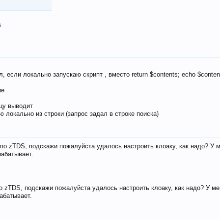
s
, если локально запускаю скрипт , вместо return $contents; echo $conten
ие
ицу выводит
ю локально из строки (запрос задал в строке поиска)
е по zTDS, подскажи пожалуйста удалось настроить клоаку, как надо? У 
рабатывает.
по zTDS, подскажи пожалуйста удалось настроить клоаку, как надо? У м
рабатывает.