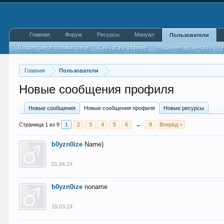
Главная
Форум
Ресурсы
Мануал
Пользователи
Выдающиеся пользователи
Сейчас на форуме
Недавняя активность
Главная
Пользователи
Новые сообщения профиля
Новые сообщения
Новые сообщения профиля
Новые ресурсы
Страница 1 из 9
1
2
3
4
5
6
→
9
Вперёд >
b0yzn0ize
Name)
01.04.24
b0yzn0ize
noname
19.03.24