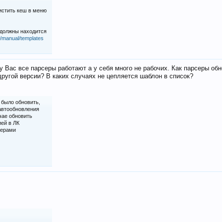
истить кеш в меню
 должны находится
iz/manual/templates
у Вас все парсеры работают а у себя много не рабочих. Как парсеры об
ругой версии? В каких случаях не цепляется шаблон в список?
 было обновить,
 автообновления
чае обновить
ией в ЛК
серами