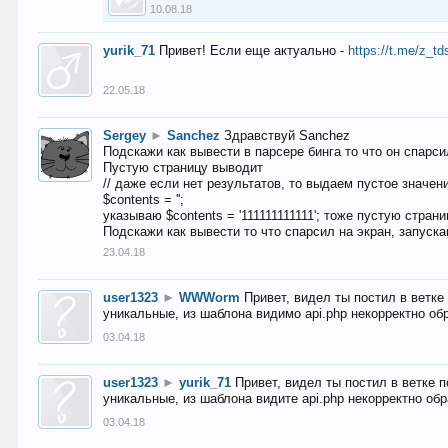
10.08.18
yurik_71
Привет! Если еще актуально -
https://t.me/z_td
22.05.18
Sergey
►
Sanchez
Здравствуй Sanchez
Подскажи как вывести в парсере бинга то что он спарсил
Пустую страницу выводит
// даже если нет результатов, то выдаем пустое значен
$contents = '';
указываю $contents = '111111111111'; тоже пустую стран
Подскажи как вывести то что спарсил на экран, запуска
23.04.18
user1323
►
WWWorm
Привет, видел ты постил в ветк
уникальные, из шаблона видимо api.php некорректно об
03.04.18
user1323
►
yurik_71
Привет, видел ты постил в ветке 
уникальные, из шаблона видите api.php некорректно об
03.04.18