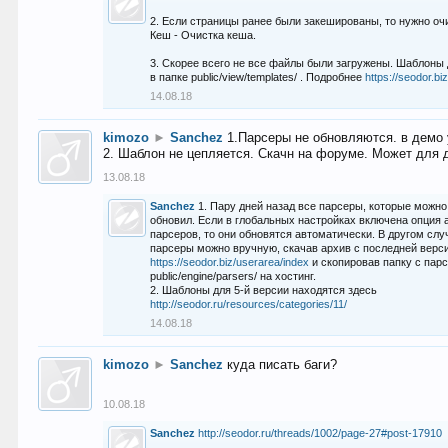
2. Если страницы ранее были закешированы, то нужно оч
Кеш - Очистка кеша.
3. Скорее всего не все файлы были загружены. Шаблоны
в папке public/view/templates/ . Подробнее
https://seodor.b
14.08.18
kimozo
►
Sanchez
1.Парсеры не обновляются. в демо 
2. Шаблон не цепляется. Скачн на форуме. Может для д
13.08.18
Sanchez
1. Пару дней назад все парсеры, которые можно
обновил. Если в глобальных настройках включена опция
парсеров, то они обновятся автоматически. В другом слу
парсеры можно вручную, скачав архив с последней верс
https://seodor.biz/userarea/index
и скопировав папку с пар
public/engine/parsers/ на хостинг.
2. Шаблоны для 5-й версии находятся здесь
http://seodor.ru/resources/categories/11/
14.08.18
kimozo
►
Sanchez
куда писать баги?
10.08.18
Sanchez
http://seodor.ru/threads/1002/page-27#post-17910