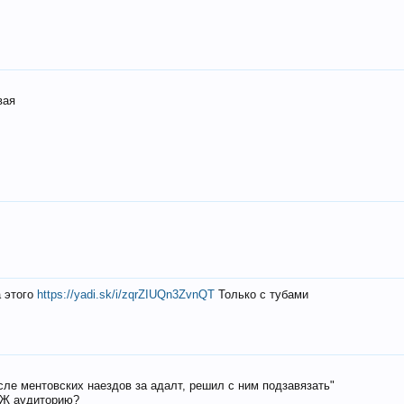
вая
а этого
https://yadi.sk/i/zqrZIUQn3ZvnQT
Только с тубами
осле ментовских наездов за адалт, решил с ним подзавязать"
РЖ аудиторию?