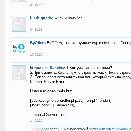
04.10.18
iuerhiguerhg
живи и радуйся
04.10.18
ByOffers
ByOffers, только лучшие бурж офферы | Dating,
16.08.18
kimozo
►
Sanchez
1.Как удалить категории?
2.При смене шаблона нужно удалять кеш? После удален
3. Попробовал установить шаблон который есть на фору
Internal Server Error
Unable to open main.html
[public/engine/controller.php:28] Templ->render()
[index.php:71] Base->run()
- Internal Server Error
14.08.18
Sanchez
1. В меню категорий
http://skrinshoter.ru/i/1408