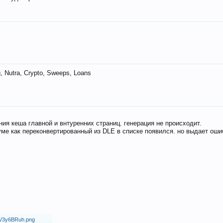
 Nutra, Crypto, Sweeps, Loans
ия кеша главной и внтуренних страниц. генерация не происходит.
ме как переконвертированный из DLE в списке появился. но выдает оши
18/V3y6BRuh.png