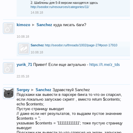
2. Шаблоны для 5-й версии находятся здесь
http://seodor.ru/resources/categories/11/
14.08.18
kimozo
►
Sanchez
куда писать баги?
10.08.18
Sanchez
http://seodor.ru/threads/1002/page-27#post-17910
10.08.18
yurik_71
Привет! Если еще актуально -
https://t.me/z_tds
22.05.18
Sergey
►
Sanchez
Здравствуй Sanchez
Подскажи как вывести в парсере бинга то что он спарсил,
если локально запускаю скрипт , вместо return $contents;
echo $contents;
Пустую страницу выводит
// даже если нет результатов, то выдаем пустое значение
$contents = '';
указываю $contents = '111111111111'; тоже пустую страницу
выводит
Подскажи как вывести то что спарсил на экран, запускаю