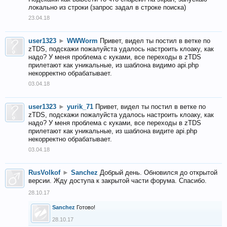
локально из строки (запрос задал в строке поиска)
23.04.18
user1323
►
WWWorm
Привет, видел ты постил в ветке по
zTDS, подскажи пожалуйста удалось настроить клоаку, как
надо? У меня проблема с куками, все переходы в zTDS
прилетают как уникальные, из шаблона видимо api.php
некорректно обрабатывает.
03.04.18
user1323
►
yurik_71
Привет, видел ты постил в ветке по
zTDS, подскажи пожалуйста удалось настроить клоаку, как
надо? У меня проблема с куками, все переходы в zTDS
прилетают как уникальные, из шаблона видите api.php
некорректно обрабатывает.
03.04.18
RusVolkof
►
Sanchez
Добрый день. Обновился до открытой
версии. Жду доступа к закрытой части форума. Спасибо.
28.10.17
Sanchez
Готово!
28.10.17