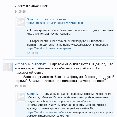
- Internal Server Error
14.08.18
Sanchez
1. В меню категорий
http://skrinshoter.ru/i/140818/V3y6BRuh.png
2. Если страницы ранее были закешированы, то нужно очистить
кеш в меню Кеш - Очистка кеша.
3. Скорее всего не все файлы были загружены. Шаблоны
должны находится в папке public/view/templates/ . Подробнее
https://seodor.biz/manual/templates
14.08.18
kimozo
►
Sanchez
1.Парсеры не обновляются. в демо у Вас
все парсеры работают а у себя много не рабочих. Как
парсеры обновить
2. Шаблон не цепляется. Скачн на форуме. Может для другой
версии? В каких случаях не цепляется шаблон в список?
13.08.18
Sanchez
1. Пару дней назад все парсеры, которые можно было
обновить, обновил. Если в глобальных настройках включена
опция автообновления парсеров, то они обновятся
автоматически. В другом случае обновить парсеры можно
вручную, скачав архив с последней версией в ЛК
https://seodor.biz/userarea/index
и скопировав папку с парсерами
public/engine/parsers/ на хостинг.