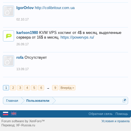
IgorOrlov
http://colibritour.com.ua
02.10.17
karlson1980
KVM VPS хостинг от 4$ в месяц, выделенные
сервера от 16$ в месяц.
https://powervps.ru/
26.09.17
rofa
Отсутствует
13.09.17
1
2
3
4
5
6
→
9
Вперёд >
Главная
Пользователи
Обратная связь
Помощь
Forum software by XenForo™
Условия и правила
Перевод:
XF-Russia.ru