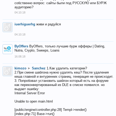
собственно вопрос: сайты были под РУССКУЮ или БУРЖ
аудиторию?
04.10.18
iuerhiguerhg
живи и радуйся
04.10.18
ByOffers
ByOffers, только лучшие бурж офферы | Dating,
Nutra, Crypto, Sweeps, Loans
16.08.18
kimozo
►
Sanchez
1.Как удалить категории?
2.При смене шаблона нужно удалять кеш? После удаления
кеша главной и внтуренних страниц. генерация не происходит.
3. Попробовал установить шаблон который есть на форуме
как переконвертированный из DLE в списке появился. но
выдает ошибку:
Internal Server Error
Unable to open main.html
[public/engine/controller.php:28] Templ->render()
[index.php:71] Base->run()