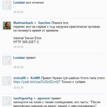
Lestatar
все отлично
10.10.20
Madmanback
►
Sanchez
Помоги плз,
перенес все на сервак с ссд нагрузка практически нулевая
но почемуто время от времени
Internal Server Error
HTTP 500 (GET /)
29.03.20
Lestatar
привет
18.02.20
siniza09
►
KotMK
Привет Нужен туб шаблон Чтото типа этого
https://yadi.sk/i/zqrZIUQn3ZvnQT
Только с тубами
22.01.20
iuerhiguerhg
►
agressor
привет
наткнулся на топик с твоим сообщением, его часть: "После
ментовских наездов за адалт, решил с ним подзавязать"