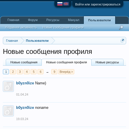
Войти или зарегистрироваться
Главная
Форум
Ресурсы
Мануал
Пользователи
Недавняя активность
Новые сообщения профиля
...
Главная
Пользователи
Новые сообщения профиля
Новые сообщения
Новые сообщения профиля
Новые ресурсы
1
2
3
4
5
6
→
9
Вперёд >
b0yzn0ize
Name)
01.04.24
b0yzn0ize
noname
19.03.24