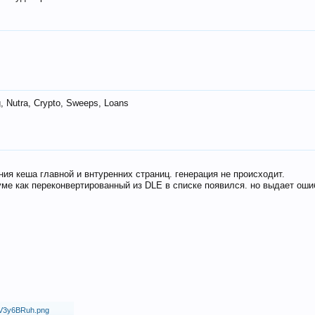
 Nutra, Crypto, Sweeps, Loans
ия кеша главной и внтуренних страниц. генерация не происходит.
ме как переконвертированный из DLE в списке появился. но выдает оши
18/V3y6BRuh.png