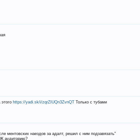
вая
а этого
https://yadi.sk/i/zqrZIUQn3ZvnQT
Только с тубами
осле ментовских наездов за адалт, решил с ним подзавязать"
РЖ аудиторию?