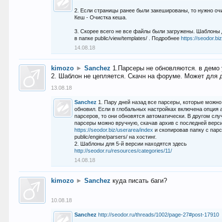
2. Если страницы ранее были закешированы, то нужно оч
Кеш - Очистка кеша.
3. Скорее всего не все файлы были загружены. Шаблоны
в папке public/view/templates/ . Подробнее
https://seodor.b
14.08.18
kimozo
►
Sanchez
1.Парсеры не обновляются. в демо 
2. Шаблон не цепляется. Скачн на форуме. Может для д
13.08.18
Sanchez
1. Пару дней назад все парсеры, которые можно
обновил. Если в глобальных настройках включена опция
парсеров, то они обновятся автоматически. В другом слу
парсеры можно вручную, скачав архив с последней верс
https://seodor.biz/userarea/index
и скопировав папку с пар
public/engine/parsers/ на хостинг.
2. Шаблоны для 5-й версии находятся здесь
http://seodor.ru/resources/categories/11/
14.08.18
kimozo
►
Sanchez
куда писать баги?
10.08.18
Sanchez
http://seodor.ru/threads/1002/page-27#post-17910