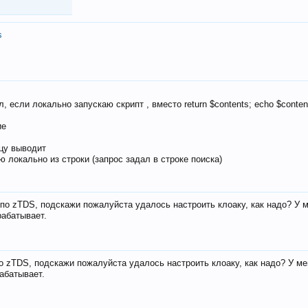
s
, если локально запускаю скрипт , вместо return $contents; echo $conten
ие
ицу выводит
ю локально из строки (запрос задал в строке поиска)
е по zTDS, подскажи пожалуйста удалось настроить клоаку, как надо? У 
рабатывает.
по zTDS, подскажи пожалуйста удалось настроить клоаку, как надо? У м
рабатывает.