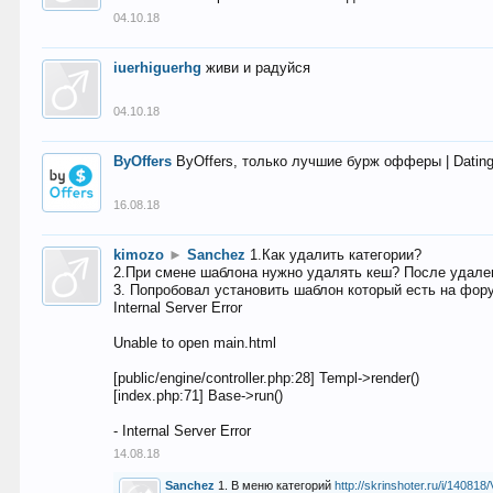
04.10.18
iuerhiguerhg
живи и радуйся
04.10.18
ByOffers
ByOffers, только лучшие бурж офферы | Dating,
16.08.18
kimozo
►
Sanchez
1.Как удалить категории?
2.При смене шаблона нужно удалять кеш? После удален
3. Попробовал установить шаблон который есть на фору
Internal Server Error
Unable to open main.html
[public/engine/controller.php:28] Templ->render()
[index.php:71] Base->run()
- Internal Server Error
14.08.18
Sanchez
1. В меню категорий
http://skrinshoter.ru/i/1408