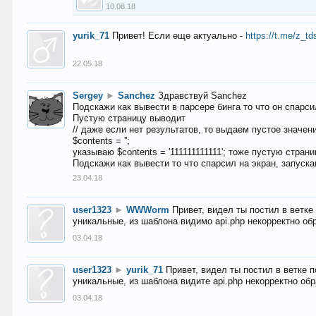
10.08.18
yurik_71
Привет! Если еще актуально -
https://t.me/z_td
22.05.18
Sergey
►
Sanchez
Здравствуй Sanchez
Подскажи как вывести в парсере бинга то что он спарсил
Пустую страницу выводит
// даже если нет результатов, то выдаем пустое значен
$contents = '';
указываю $contents = '111111111111'; тоже пустую стран
Подскажи как вывести то что спарсил на экран, запуска
23.04.18
user1323
►
WWWorm
Привет, видел ты постил в ветк
уникальные, из шаблона видимо api.php некорректно об
03.04.18
user1323
►
yurik_71
Привет, видел ты постил в ветке 
уникальные, из шаблона видите api.php некорректно об
03.04.18