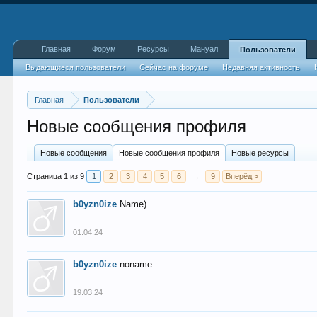
Главная
Форум
Ресурсы
Мануал
Пользователи
Выдающиеся пользователи
Сейчас на форуме
Недавняя активность
Главная
Пользователи
Новые сообщения профиля
Новые сообщения
Новые сообщения профиля
Новые ресурсы
Страница 1 из 9
1
2
3
4
5
6
→
9
Вперёд >
b0yzn0ize
Name)
01.04.24
b0yzn0ize
noname
19.03.24