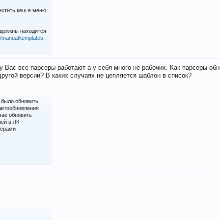
истить кеш в меню
 должны находится
iz/manual/templates
у Вас все парсеры работают а у себя много не рабочих. Как парсеры об
ругой версии? В каких случаях не цепляется шаблон в список?
 было обновить,
 автообновления
чае обновить
ией в ЛК
серами