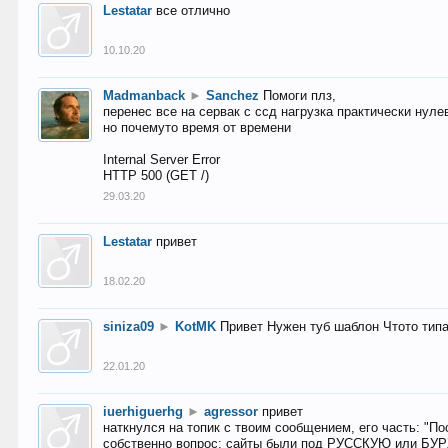
Lestatar
все отлично
10.10.20
Madmanback
►
Sanchez
Помоги плз,
перенес все на сервак с ссд нагрузка практически нуле
но почемуто время от времени
Internal Server Error
HTTP 500 (GET /)
29.03.20
Lestatar
привет
18.02.20
siniza09
►
KotMK
Привет Нужен туб шаблон Чтото тип
22.01.20
iuerhiguerhg
►
agressor
привет
наткнулся на топик с твоим сообщением, его часть: "П
собственно вопрос: сайты были под РУССКУЮ или БУ