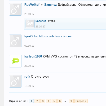
RusVolkof
►
Sanchez
Добрый день. Обновился до откр
28.10.17
Sanchez
Готово!
28.10.17
IgorOrlov
http://colibritour.com.ua
02.10.17
karlson1980
KVM VPS хостинг от 4$ в месяц, выделенн
26.09.17
rofa
Отсутствует
13.09.17
Страница 1 из 9
1
2
3
4
5
6
→
9
Вперёд >