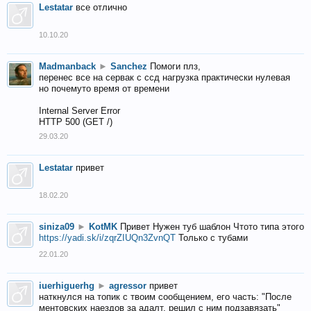
Lestatar
все отлично
10.10.20
Madmanback
►
Sanchez
Помоги плз,
перенес все на сервак с ссд нагрузка практически нулевая
но почемуто время от времени
Internal Server Error
HTTP 500 (GET /)
29.03.20
Lestatar
привет
18.02.20
siniza09
►
KotMK
Привет Нужен туб шаблон Чтото типа этого
https://yadi.sk/i/zqrZIUQn3ZvnQT
Только с тубами
22.01.20
iuerhiguerhg
►
agressor
привет
наткнулся на топик с твоим сообщением, его часть: "После
ментовских наездов за адалт, решил с ним подзавязать"