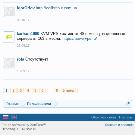
IgorOrlov
http://colibritour.com.ua
02.10.17
karlson1980
KVM VPS хостинг от 4$ в месяц, выделенные
сервера от 16$ в месяц.
https://powervps.ru/
26.09.17
rofa
Отсутствует
13.09.17
1
2
3
4
5
6
→
9
Вперёд >
Главная
Пользователи
Обратная связь
Помощь
Forum software by XenForo™
Условия и правила
Перевод:
XF-Russia.ru