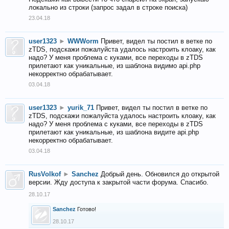
локально из строки (запрос задал в строке поиска)
23.04.18
user1323
►
WWWorm
Привет, видел ты постил в ветке по
zTDS, подскажи пожалуйста удалось настроить клоаку, как
надо? У меня проблема с куками, все переходы в zTDS
прилетают как уникальные, из шаблона видимо api.php
некорректно обрабатывает.
03.04.18
user1323
►
yurik_71
Привет, видел ты постил в ветке по
zTDS, подскажи пожалуйста удалось настроить клоаку, как
надо? У меня проблема с куками, все переходы в zTDS
прилетают как уникальные, из шаблона видите api.php
некорректно обрабатывает.
03.04.18
RusVolkof
►
Sanchez
Добрый день. Обновился до открытой
версии. Жду доступа к закрытой части форума. Спасибо.
28.10.17
Sanchez
Готово!
28.10.17