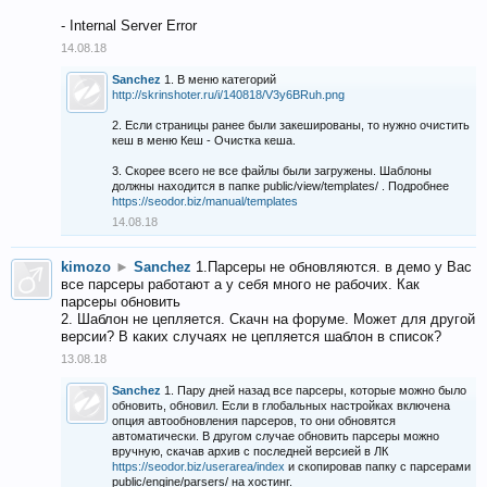
- Internal Server Error
14.08.18
Sanchez
1. В меню категорий
http://skrinshoter.ru/i/140818/V3y6BRuh.png
2. Если страницы ранее были закешированы, то нужно очистить
кеш в меню Кеш - Очистка кеша.
3. Скорее всего не все файлы были загружены. Шаблоны
должны находится в папке public/view/templates/ . Подробнее
https://seodor.biz/manual/templates
14.08.18
kimozo
►
Sanchez
1.Парсеры не обновляются. в демо у Вас
все парсеры работают а у себя много не рабочих. Как
парсеры обновить
2. Шаблон не цепляется. Скачн на форуме. Может для другой
версии? В каких случаях не цепляется шаблон в список?
13.08.18
Sanchez
1. Пару дней назад все парсеры, которые можно было
обновить, обновил. Если в глобальных настройках включена
опция автообновления парсеров, то они обновятся
автоматически. В другом случае обновить парсеры можно
вручную, скачав архив с последней версией в ЛК
https://seodor.biz/userarea/index
и скопировав папку с парсерами
public/engine/parsers/ на хостинг.