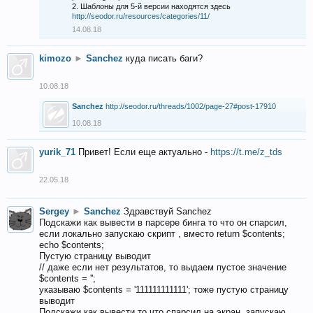
2. Шаблоны для 5-й версии находятся здесь
http://seodor.ru/resources/categories/11/
14.08.18
kimozo
►
Sanchez
куда писать баги?
10.08.18
Sanchez
http://seodor.ru/threads/1002/page-27#post-17910
10.08.18
yurik_71
Привет! Если еще актуально -
https://t.me/z_tds
22.05.18
Sergey
►
Sanchez
Здравствуй Sanchez
Подскажи как вывести в парсере бинга то что он спарсил,
если локально запускаю скрипт , вместо return $contents;
echo $contents;
Пустую страницу выводит
// даже если нет результатов, то выдаем пустое значение
$contents = '';
указываю $contents = '111111111111'; тоже пустую страницу
выводит
Подскажи как вывести то что спарсил на экран, запускаю