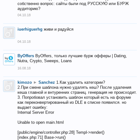
собственно вопрос: сайты были под РУССКУЮ или БУРЖ
аудиторию?
04.10.18
iuerhiguerhg
живи и радуйся
04.10.18
ByOffers
ByOffers, только лучшие бурж офферы | Dating,
Nutra, Crypto, Sweeps, Loans
16.08.18
kimozo
►
Sanchez
1.Как удалить категории?
2.При смене шаблона нужно удалять кеш? После удаления
кеша главной и внтуренних страниц. генерация не происходит.
3. Попробовал установить шаблон который есть на форуме
как переконвертированный из DLE в списке появился. но
выдает ошибку:
Internal Server Error
Unable to open main.html
[public/engine/controller.php:28] Templ->render()
[index.php:71] Base->run()