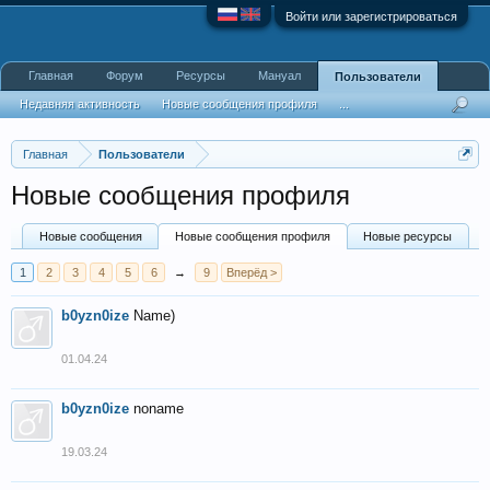
Войти или зарегистрироваться
Главная
Форум
Ресурсы
Мануал
Пользователи
Недавняя активность
Новые сообщения профиля
...
Главная
Пользователи
Новые сообщения профиля
Новые сообщения
Новые сообщения профиля
Новые ресурсы
1
2
3
4
5
6
→
9
Вперёд >
b0yzn0ize
Name)
01.04.24
b0yzn0ize
noname
19.03.24