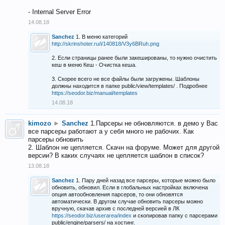
- Internal Server Error
14.08.18
Sanchez
1. В меню категорий
http://skrinshoter.ru/i/140818/V3y6BRuh.png
2. Если страницы ранее были закешированы, то нужно очистить
кеш в меню Кеш - Очистка кеша.
3. Скорее всего не все файлы были загружены. Шаблоны
должны находится в папке public/view/templates/ . Подробнее
https://seodor.biz/manual/templates
14.08.18
kimozo
►
Sanchez
1.Парсеры не обновляются. в демо у Вас
все парсеры работают а у себя много не рабочих. Как
парсеры обновить
2. Шаблон не цепляется. Скачн на форуме. Может для другой
версии? В каких случаях не цепляется шаблон в список?
13.08.18
Sanchez
1. Пару дней назад все парсеры, которые можно было
обновить, обновил. Если в глобальных настройках включена
опция автообновления парсеров, то они обновятся
автоматически. В другом случае обновить парсеры можно
вручную, скачав архив с последней версией в ЛК
https://seodor.biz/userarea/index
и скопировав папку с парсерами
public/engine/parsers/ на хостинг.