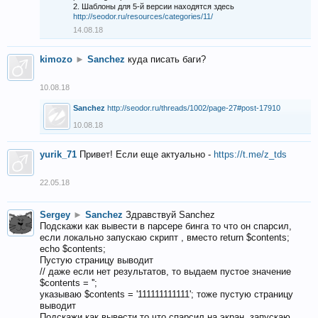
2. Шаблоны для 5-й версии находятся здесь
http://seodor.ru/resources/categories/11/
14.08.18
kimozo
►
Sanchez
куда писать баги?
10.08.18
Sanchez
http://seodor.ru/threads/1002/page-27#post-17910
10.08.18
yurik_71
Привет! Если еще актуально -
https://t.me/z_tds
22.05.18
Sergey
►
Sanchez
Здравствуй Sanchez
Подскажи как вывести в парсере бинга то что он спарсил,
если локально запускаю скрипт , вместо return $contents;
echo $contents;
Пустую страницу выводит
// даже если нет результатов, то выдаем пустое значение
$contents = '';
указываю $contents = '111111111111'; тоже пустую страницу
выводит
Подскажи как вывести то что спарсил на экран, запускаю