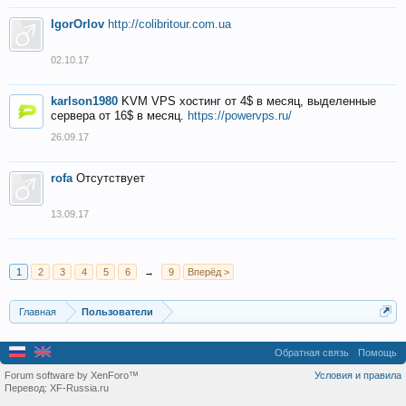
IgorOrlov
http://colibritour.com.ua
02.10.17
karlson1980
KVM VPS хостинг от 4$ в месяц, выделенные
сервера от 16$ в месяц.
https://powervps.ru/
26.09.17
rofa
Отсутствует
13.09.17
1
2
3
4
5
6
→
9
Вперёд >
Главная
Пользователи
Обратная связь
Помощь
Forum software by XenForo™
Условия и правила
Перевод:
XF-Russia.ru