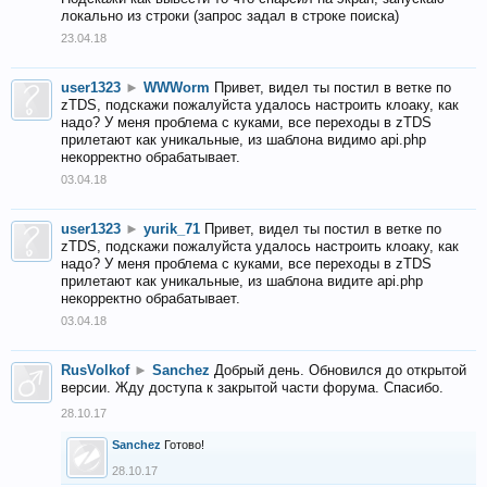
локально из строки (запрос задал в строке поиска)
23.04.18
user1323
►
WWWorm
Привет, видел ты постил в ветке по
zTDS, подскажи пожалуйста удалось настроить клоаку, как
надо? У меня проблема с куками, все переходы в zTDS
прилетают как уникальные, из шаблона видимо api.php
некорректно обрабатывает.
03.04.18
user1323
►
yurik_71
Привет, видел ты постил в ветке по
zTDS, подскажи пожалуйста удалось настроить клоаку, как
надо? У меня проблема с куками, все переходы в zTDS
прилетают как уникальные, из шаблона видите api.php
некорректно обрабатывает.
03.04.18
RusVolkof
►
Sanchez
Добрый день. Обновился до открытой
версии. Жду доступа к закрытой части форума. Спасибо.
28.10.17
Sanchez
Готово!
28.10.17