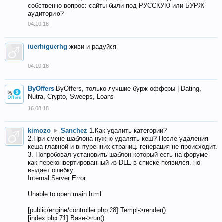
собственно вопрос: сайты были под РУССКУЮ или БУРЖ
аудиторию?
04.10.18
iuerhiguerhg
живи и радуйся
04.10.18
ByOffers
ByOffers, только лучшие бурж офферы | Dating,
Nutra, Crypto, Sweeps, Loans
16.08.18
kimozo
►
Sanchez
1.Как удалить категории?
2.При смене шаблона нужно удалять кеш? После удаления
кеша главной и внтуренних страниц. генерация не происходит.
3. Попробовал установить шаблон который есть на форуме
как переконвертированный из DLE в списке появился. но
выдает ошибку:
Internal Server Error
Unable to open main.html
[public/engine/controller.php:28] Templ->render()
[index.php:71] Base->run()