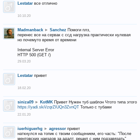
Lestatar
все отлично
10.10.20
Madmanback
►
Sanchez
Помоги плз,
перенес все на сервак с ссд нагрузка практически нулевая
но почемуто время от времени
Internal Server Error
HTTP 500 (GET /)
29.03.20
Lestatar
привет
18.02.20
siniza09
►
KotMK
Привет Нужен туб шаблон Чтото типа этого
https://yadi.sk/i/zqrZIUQn3ZvnQT
Только с тубами
22.01.20
iuerhiguerhg
►
agressor
привет
наткнулся на топик с твоим сообщением, его часть: "После
ментовских наездов за адалт, решил с ним подзавязать"