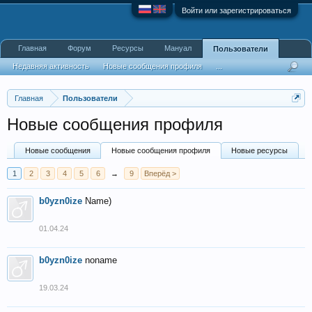
Войти или зарегистрироваться
Главная
Форум
Ресурсы
Мануал
Пользователи
Недавняя активность
Новые сообщения профиля
...
Главная
Пользователи
Новые сообщения профиля
Новые сообщения
Новые сообщения профиля
Новые ресурсы
1
2
3
4
5
6
→
9
Вперёд >
b0yzn0ize
Name)
01.04.24
b0yzn0ize
noname
19.03.24