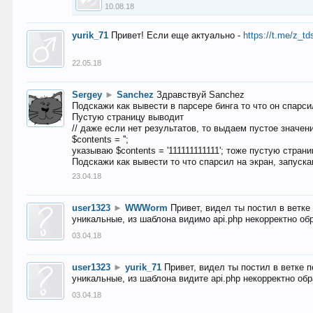
10.08.18
yurik_71
Привет! Если еще актуально -
https://t.me/z_td
22.05.18
Sergey
►
Sanchez
Здравствуй Sanchez
Подскажи как вывести в парсере бинга то что он спарсил
Пустую страницу выводит
// даже если нет результатов, то выдаем пустое значен
$contents = '';
указываю $contents = '111111111111'; тоже пустую стран
Подскажи как вывести то что спарсил на экран, запуска
23.04.18
user1323
►
WWWorm
Привет, видел ты постил в ветк
уникальные, из шаблона видимо api.php некорректно об
03.04.18
user1323
►
yurik_71
Привет, видел ты постил в ветке 
уникальные, из шаблона видите api.php некорректно об
03.04.18