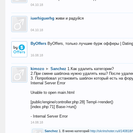
04.10.18
iuerhiguerhg
живи и радуйся
04.10.18
ByOffers
ByOffers, только лучшие бурж офферы | Dating,
16.08.18
kimozo
►
Sanchez
1.Как удалить категории?
2.При смене шаблона нужно удалять кеш? После удален
3. Попробовал установить шаблон который есть на фору
Internal Server Error
Unable to open main.html
[public/engine/controller.php:28] Templ->render()
[index.php:71] Base->run()
- Internal Server Error
14.08.18
Sanchez
1. В меню категорий
http://skrinshoter.ru/i/1408