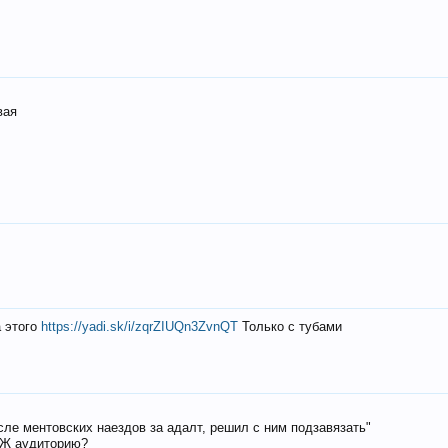
вая
а этого
https://yadi.sk/i/zqrZIUQn3ZvnQT
Только с тубами
осле ментовских наездов за адалт, решил с ним подзавязать"
РЖ аудиторию?