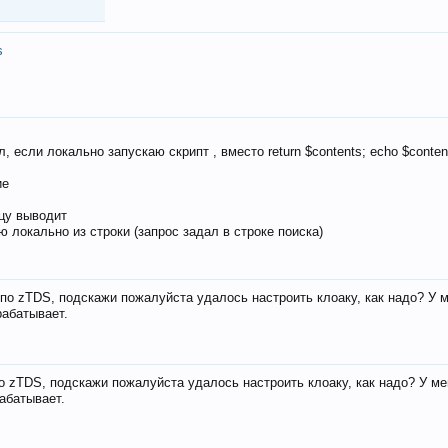
s
, если локально запускаю скрипт , вместо return $contents; echo $conten
ие
ицу выводит
ю локально из строки (запрос задал в строке поиска)
е по zTDS, подскажи пожалуйста удалось настроить клоаку, как надо? У 
рабатывает.
по zTDS, подскажи пожалуйста удалось настроить клоаку, как надо? У м
рабатывает.