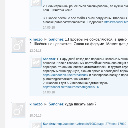
2. Если страницы ранее были закешированы, то нужно оч
Кеш - Очистка кеша.
3. Скорее всего не все файлы были загружены. Шаблоны
в папке public/view/templates/ . Подробнее
https://seodor.b
14.08.18
kimozo
►
Sanchez
1.Парсеры не обновляются. в демо 
2. Шаблон не цепляется. Скачн на форуме. Может для д
13.08.18
Sanchez
1. Пару дней назад все парсеры, которые можно
обновил. Если в глобальных настройках включена опция
парсеров, то они обновятся автоматически. В другом слу
парсеры можно вручную, скачав архив с последней верс
https://seodor.biz/userarea/index
и скопировав папку с пар
public/engine/parsers/ на хостинг.
2. Шаблоны для 5-й версии находятся здесь
http://seodor.ru/resources/categories/11/
14.08.18
kimozo
►
Sanchez
куда писать баги?
10.08.18
Sanchez
http://seodor.ru/threads/1002/page-27#post-17910