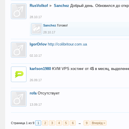
RusVolkof
►
Sanchez
Добрый день. Обновился до откр
28.10.17
Sanchez
Готово!
28.10.17
IgorOrlov
http://colibritour.com.ua
02.10.17
karlson1980
KVM VPS хостинг от 4$ в месяц, выделенн
26.09.17
rofa
Отсутствует
13.09.17
Страница 1 из 9
1
2
3
4
5
6
→
9
Вперёд >