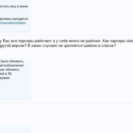
истить кеш в меню
 должны находится
iz/manual/templates
у Вас все парсеры работают а у себя много не рабочих. Как парсеры об
ругой версии? В каких случаях не цепляется шаблон в список?
 было обновить,
 автообновления
чае обновить
ией в ЛК
серами