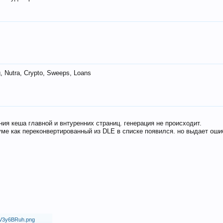
 Nutra, Crypto, Sweeps, Loans
ия кеша главной и внтуренних страниц. генерация не происходит.
ме как переконвертированный из DLE в списке появился. но выдает оши
18/V3y6BRuh.png