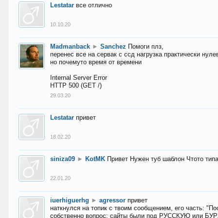
Lestatar
все отлично
10.10.20
Madmanback
►
Sanchez
Помоги плз,
перенес все на сервак с ссд нагрузка практически нуле
но почемуто время от времени
Internal Server Error
HTTP 500 (GET /)
29.03.20
Lestatar
привет
18.02.20
siniza09
►
KotMK
Привет Нужен туб шаблон Чтото тип
22.01.20
iuerhiguerhg
►
agressor
привет
наткнулся на топик с твоим сообщением, его часть: "П
собственно вопрос: сайты были под РУССКУЮ или БУ