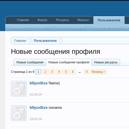
Главная
Форум
Ресурсы
Мануал
Пользователи
Выдающиеся пользователи
Сейчас на форуме
Недавняя активность
Главная
Пользователи
Новые сообщения профиля
Новые сообщения
Новые сообщения профиля
Новые ресурсы
Страница 1 из 9
1
2
3
4
5
6
→
9
Вперёд >
b0yzn0ize
Name)
01.04.24
b0yzn0ize
noname
19.03.24