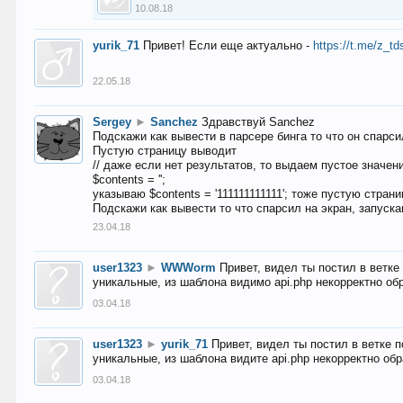
10.08.18
yurik_71
Привет! Если еще актуально -
https://t.me/z_td
22.05.18
Sergey
►
Sanchez
Здравствуй Sanchez
Подскажи как вывести в парсере бинга то что он спарсил
Пустую страницу выводит
// даже если нет результатов, то выдаем пустое значен
$contents = '';
указываю $contents = '111111111111'; тоже пустую стран
Подскажи как вывести то что спарсил на экран, запуска
23.04.18
user1323
►
WWWorm
Привет, видел ты постил в ветк
уникальные, из шаблона видимо api.php некорректно об
03.04.18
user1323
►
yurik_71
Привет, видел ты постил в ветке 
уникальные, из шаблона видите api.php некорректно об
03.04.18