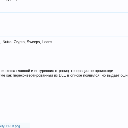
 Nutra, Crypto, Sweeps, Loans
ия кеша главной и внтуренних страниц. генерация не происходит.
ме как переконвертированный из DLE в списке появился. но выдает оши
18/V3y6BRuh.png