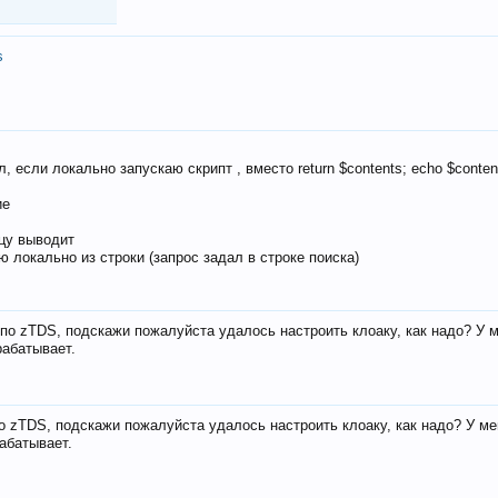
s
, если локально запускаю скрипт , вместо return $contents; echo $conten
ие
ицу выводит
ю локально из строки (запрос задал в строке поиска)
е по zTDS, подскажи пожалуйста удалось настроить клоаку, как надо? У 
рабатывает.
по zTDS, подскажи пожалуйста удалось настроить клоаку, как надо? У м
рабатывает.