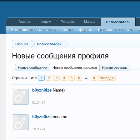
Главная
Форум
Ресурсы
Мануал
Пользователи
Выдающиеся пользователи
Сейчас на форуме
Недавняя активность
Главная
Пользователи
Новые сообщения профиля
Новые сообщения
Новые сообщения профиля
Новые ресурсы
Страница 1 из 9
1
2
3
4
5
6
→
9
Вперёд >
b0yzn0ize
Name)
01.04.24
b0yzn0ize
noname
19.03.24