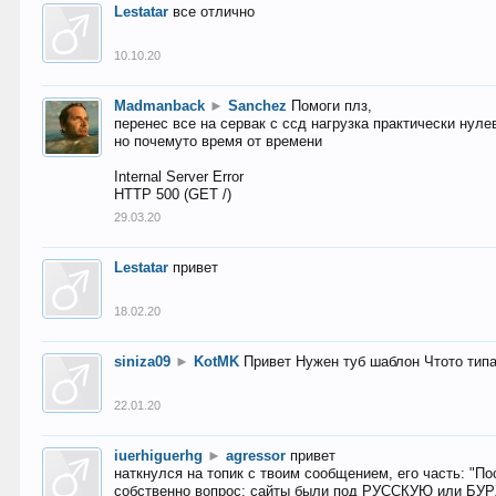
Lestatar
все отлично
10.10.20
Madmanback
►
Sanchez
Помоги плз,
перенес все на сервак с ссд нагрузка практически нуле
но почемуто время от времени
Internal Server Error
HTTP 500 (GET /)
29.03.20
Lestatar
привет
18.02.20
siniza09
►
KotMK
Привет Нужен туб шаблон Чтото тип
22.01.20
iuerhiguerhg
►
agressor
привет
наткнулся на топик с твоим сообщением, его часть: "П
собственно вопрос: сайты были под РУССКУЮ или БУ