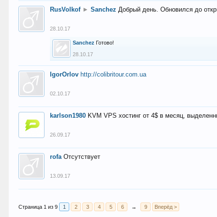
RusVolkof
►
Sanchez
Добрый день. Обновился до откр
28.10.17
Sanchez
Готово!
28.10.17
IgorOrlov
http://colibritour.com.ua
02.10.17
karlson1980
KVM VPS хостинг от 4$ в месяц, выделенн
26.09.17
rofa
Отсутствует
13.09.17
Страница 1 из 9
1
2
3
4
5
6
→
9
Вперёд >