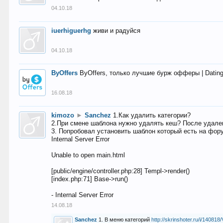
04.10.18
iuerhiguerhg
живи и радуйся
04.10.18
ByOffers
ByOffers, только лучшие бурж офферы | Dating,
16.08.18
kimozo
►
Sanchez
1.Как удалить категории?
2.При смене шаблона нужно удалять кеш? После удален
3. Попробовал установить шаблон который есть на фору
Internal Server Error
Unable to open main.html
[public/engine/controller.php:28] Templ->render()
[index.php:71] Base->run()
- Internal Server Error
14.08.18
Sanchez
1. В меню категорий
http://skrinshoter.ru/i/1408