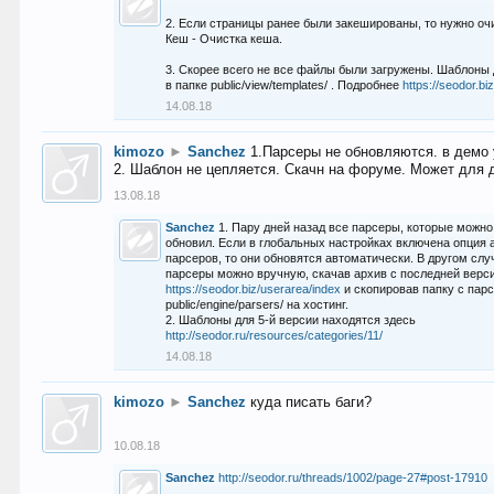
2. Если страницы ранее были закешированы, то нужно оч
Кеш - Очистка кеша.
3. Скорее всего не все файлы были загружены. Шаблоны
в папке public/view/templates/ . Подробнее
https://seodor.b
14.08.18
kimozo
►
Sanchez
1.Парсеры не обновляются. в демо 
2. Шаблон не цепляется. Скачн на форуме. Может для д
13.08.18
Sanchez
1. Пару дней назад все парсеры, которые можно
обновил. Если в глобальных настройках включена опция
парсеров, то они обновятся автоматически. В другом слу
парсеры можно вручную, скачав архив с последней верс
https://seodor.biz/userarea/index
и скопировав папку с пар
public/engine/parsers/ на хостинг.
2. Шаблоны для 5-й версии находятся здесь
http://seodor.ru/resources/categories/11/
14.08.18
kimozo
►
Sanchez
куда писать баги?
10.08.18
Sanchez
http://seodor.ru/threads/1002/page-27#post-17910