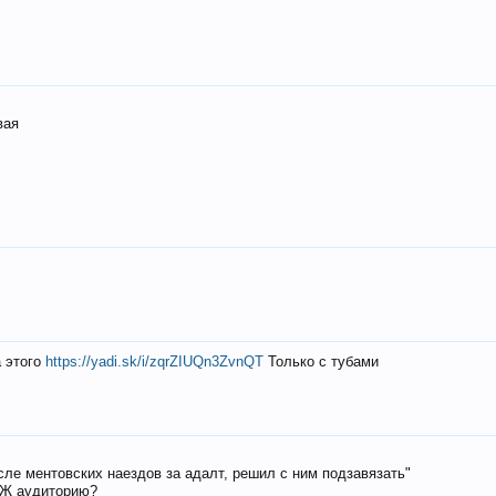
вая
а этого
https://yadi.sk/i/zqrZIUQn3ZvnQT
Только с тубами
осле ментовских наездов за адалт, решил с ним подзавязать"
РЖ аудиторию?