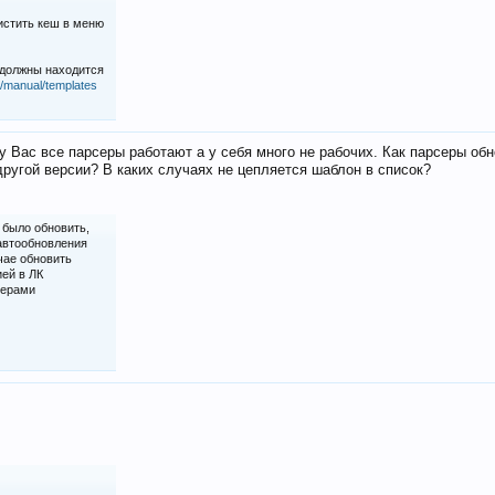
истить кеш в меню
 должны находится
iz/manual/templates
у Вас все парсеры работают а у себя много не рабочих. Как парсеры об
ругой версии? В каких случаях не цепляется шаблон в список?
 было обновить,
 автообновления
чае обновить
ией в ЛК
серами