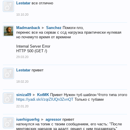
Lestatar
все отлично
10.10.20
Madmanback
►
Sanchez
Помоги плз,
перенес все на сервак с ссд нагрузка практически нулевая
но почемуто время от времени
Internal Server Error
HTTP 500 (GET /)
29.03.20
Lestatar
привет
18.02.20
siniza09
►
KotMK
Привет Нужен туб шаблон Чтото типа этого
https://yadi.sk/i/zqrZIUQn3ZvnQT
Только с тубами
22.01.20
iuerhiguerhg
►
agressor
привет
наткнулся на топик с твоим сообщением, его часть: "После
ментовских наездов за адалт, решил с ним подзавязать"