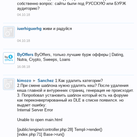
собственно вопрос: сайты были под РУССКУЮ или БУРЖ
аудиторию?
04.10.18
iuerhiguerhg
живи и радуйся
04.10.18
ByOffers
ByOffers, только лучшие бурж офферы | Dating,
Nutra, Crypto, Sweeps, Loans
16.08.18
kimozo
►
Sanchez
1.Как удалить категории?
2.При смене шаблона нужно удалять кеш? После удаления
кеша главной и внтуренних страниц. генерация не происходит.
3. Попробовал установить шаблон который есть на форуме
как переконвертированный из DLE в списке появился. но
выдает ошибку:
Internal Server Error
Unable to open main.html
[public/engine/controller.php:28] Templ->render()
[index.php:71] Base->run()