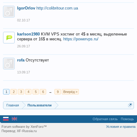
IgorOrlov
http://colibritour.com.ua
02.10.17
karlson1980
KVM VPS хостинг от 4$ в месяц, выделенные
сервера от 16$ в месяц.
https://powervps.ru/
26.09.17
rofa
Отсутствует
13.09.17
1
2
3
4
5
6
→
9
Вперёд >
Главная
Пользователи
Обратная связь
Помощь
Forum software by XenForo™
Условия и правила
Перевод:
XF-Russia.ru