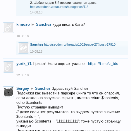
2. Шаблоны для 5-й версии находятся здесь
http://seodor.ru/resources/categories/11/
14.08.18
kimozo
►
Sanchez
куда писать баги?
10.08.18
Sanchez
http://seodor.ru/threads/1002/page-27#post-17910
10.08.18
yurik_71
Привет! Если еще актуально -
https://t.me/z_tds
22.05.18
Sergey
►
Sanchez
Здравствуй Sanchez
Подскажи как вывести в парсере бинга то что он спарсил,
если локально запускаю скрипт , вместо return $contents;
echo $contents;
Пустую страницу выводит
// даже если нет результатов, то выдаем пустое значение
$contents = '';
указываю $contents = '111111111111'; тоже пустую страницу
выводит
Подскажи как вывести то что спарсил на экран, запускаю