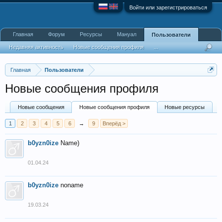
Войти или зарегистрироваться
Главная
Форум
Ресурсы
Мануал
Пользователи
Недавняя активность
Новые сообщения профиля
...
Главная
Пользователи
Новые сообщения профиля
Новые сообщения
Новые сообщения профиля
Новые ресурсы
1
2
3
4
5
6
→
9
Вперёд >
b0yzn0ize
Name)
01.04.24
b0yzn0ize
noname
19.03.24