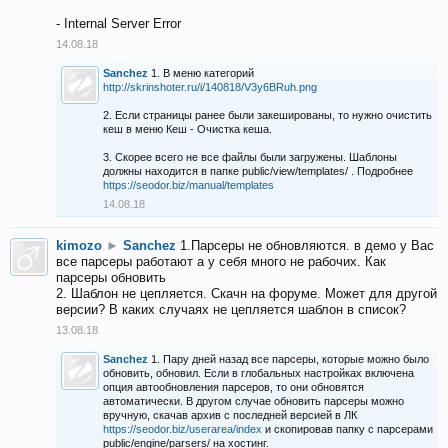
- Internal Server Error
14.08.18
Sanchez
1. В меню категорий
http://skrinshoter.ru/i/140818/V3y6BRuh.png
2. Если страницы ранее были закешированы, то нужно очистить
кеш в меню Кеш - Очистка кеша.
3. Скорее всего не все файлы были загружены. Шаблоны
должны находится в папке public/view/templates/ . Подробнее
https://seodor.biz/manual/templates
14.08.18
kimozo
►
Sanchez
1.Парсеры не обновляются. в демо у Вас
все парсеры работают а у себя много не рабочих. Как
парсеры обновить
2. Шаблон не цепляется. Скачн на форуме. Может для другой
версии? В каких случаях не цепляется шаблон в список?
13.08.18
Sanchez
1. Пару дней назад все парсеры, которые можно было
обновить, обновил. Если в глобальных настройках включена
опция автообновления парсеров, то они обновятся
автоматически. В другом случае обновить парсеры можно
вручную, скачав архив с последней версией в ЛК
https://seodor.biz/userarea/index
и скопировав папку с парсерами
public/engine/parsers/ на хостинг.