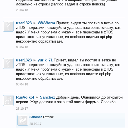
локально из строки (запрос задал в строке поиска)
23.04.18
user1323
►
WWWorm
Привет, видел ты постил в ветке по
zTDS, подскажи пожалуйста удалось настроить клоаку, как
надо? У меня проблема с куками, все переходы в zTDS
прилетают как уникальные, из шаблона видимо api.php
некорректно обрабатывает.
03.04.18
user1323
►
yurik_71
Привет, видел ты постил в ветке по
zTDS, подскажи пожалуйста удалось настроить клоаку, как
надо? У меня проблема с куками, все переходы в zTDS
прилетают как уникальные, из шаблона видите api.php
некорректно обрабатывает.
03.04.18
RusVolkof
►
Sanchez
Добрый день. Обновился до открытой
версии. Жду доступа к закрытой части форума. Спасибо.
28.10.17
Sanchez
Готово!
28.10.17