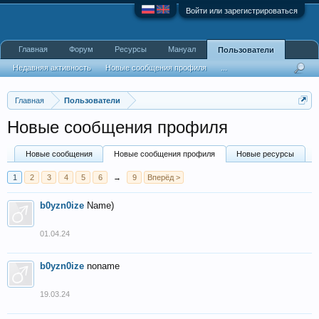
Войти или зарегистрироваться
Главная
Форум
Ресурсы
Мануал
Пользователи
Недавняя активность
Новые сообщения профиля
...
Главная
Пользователи
Новые сообщения профиля
Новые сообщения
Новые сообщения профиля
Новые ресурсы
1
2
3
4
5
6
→
9
Вперёд >
b0yzn0ize
Name)
01.04.24
b0yzn0ize
noname
19.03.24