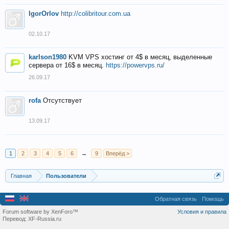
IgorOrlov
http://colibritour.com.ua
02.10.17
karlson1980
KVM VPS хостинг от 4$ в месяц, выделенные
сервера от 16$ в месяц.
https://powervps.ru/
26.09.17
rofa
Отсутствует
13.09.17
1
2
3
4
5
6
→
9
Вперёд >
Главная
Пользователи
Обратная связь
Помощь
Forum software by XenForo™
Условия и правила
Перевод:
XF-Russia.ru