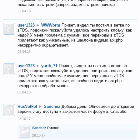
локально из строки (запрос задал в строке поиска)
23.04.18
user1323
►
WWWorm
Привет, видел ты постил в ветке по
zTDS, подскажи пожалуйста удалось настроить клоаку, как
надо? У меня проблема с куками, все переходы в zTDS
прилетают как уникальные, из шаблона видимо api.php
некорректно обрабатывает.
03.04.18
user1323
►
yurik_71
Привет, видел ты постил в ветке по
zTDS, подскажи пожалуйста удалось настроить клоаку, как
надо? У меня проблема с куками, все переходы в zTDS
прилетают как уникальные, из шаблона видите api.php
некорректно обрабатывает.
03.04.18
RusVolkof
►
Sanchez
Добрый день. Обновился до открытой
версии. Жду доступа к закрытой части форума. Спасибо.
28.10.17
Sanchez
Готово!
28.10.17