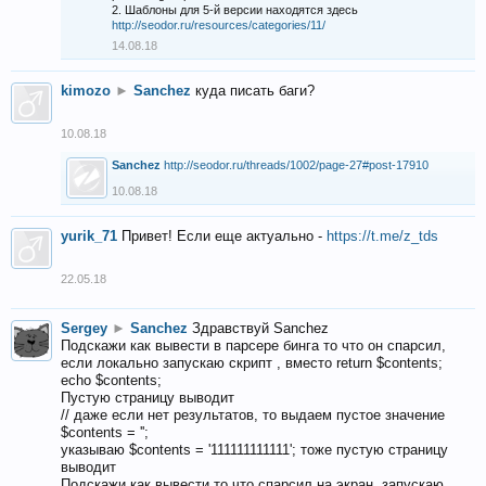
2. Шаблоны для 5-й версии находятся здесь
http://seodor.ru/resources/categories/11/
14.08.18
kimozo
►
Sanchez
куда писать баги?
10.08.18
Sanchez
http://seodor.ru/threads/1002/page-27#post-17910
10.08.18
yurik_71
Привет! Если еще актуально -
https://t.me/z_tds
22.05.18
Sergey
►
Sanchez
Здравствуй Sanchez
Подскажи как вывести в парсере бинга то что он спарсил,
если локально запускаю скрипт , вместо return $contents;
echo $contents;
Пустую страницу выводит
// даже если нет результатов, то выдаем пустое значение
$contents = '';
указываю $contents = '111111111111'; тоже пустую страницу
выводит
Подскажи как вывести то что спарсил на экран, запускаю