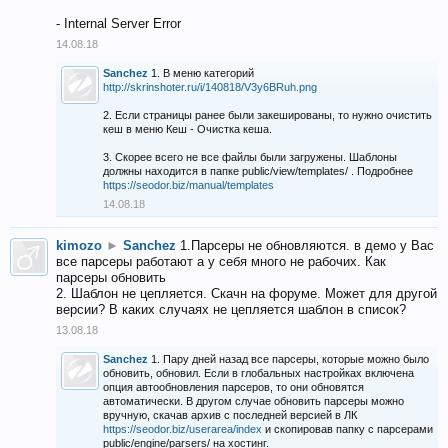
- Internal Server Error
14.08.18
Sanchez
1. В меню категорий
http://skrinshoter.ru/i/140818/V3y6BRuh.png
2. Если страницы ранее были закешированы, то нужно очистить
кеш в меню Кеш - Очистка кеша.
3. Скорее всего не все файлы были загружены. Шаблоны
должны находится в папке public/view/templates/ . Подробнее
https://seodor.biz/manual/templates
14.08.18
kimozo
►
Sanchez
1.Парсеры не обновляются. в демо у Вас
все парсеры работают а у себя много не рабочих. Как
парсеры обновить
2. Шаблон не цепляется. Скачн на форуме. Может для другой
версии? В каких случаях не цепляется шаблон в список?
13.08.18
Sanchez
1. Пару дней назад все парсеры, которые можно было
обновить, обновил. Если в глобальных настройках включена
опция автообновления парсеров, то они обновятся
автоматически. В другом случае обновить парсеры можно
вручную, скачав архив с последней версией в ЛК
https://seodor.biz/userarea/index
и скопировав папку с парсерами
public/engine/parsers/ на хостинг.