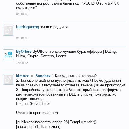
собственно вопрос: сайты были под РУССКУЮ или БУРЖ
аудиторию?
04.10.18
iuerhiguerhg
живи и радуйся
04.10.18
ByOffers
ByOffers, только лучшие бурж офферы | Dating,
Nutra, Crypto, Sweeps, Loans
16.08.18
kimozo
►
Sanchez
1.Как удалить категории?
2.При смене шаблона нужно удалять кеш? После удаления
кеша главной и внтуренних страниц. генерация не происходит.
3. Попробовал установить шаблон который есть на форуме
как переконвертированный из DLE в списке появился. но
выдает ошибку:
Internal Server Error
Unable to open main.html
[public/engine/controller.php:28] Templ->render()
[index.php:71] Base->run()