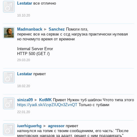
Lestatar
все отлично
10.10.20
Madmanback
►
Sanchez
Помоги плз,
перенес все на сервак с ссд нагрузка практически нулевая
но почемуто время от времени
Internal Server Error
HTTP 500 (GET /)
29.03.20
Lestatar
привет
18.02.20
siniza09
►
KotMK
Привет Нужен туб шаблон Чтото типа этого
https://yadi.sk/i/zqrZIUQn3ZvnQT
Только с тубами
22.01.20
iuerhiguerhg
►
agressor
привет
наткнулся на топик с твоим сообщением, его часть: "После
ментовских наездов за адалт, решил с ним подзавязать"