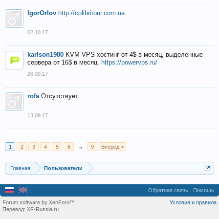
IgorOrlov
http://colibritour.com.ua
02.10.17
karlson1980
KVM VPS хостинг от 4$ в месяц, выделенные
сервера от 16$ в месяц.
https://powervps.ru/
26.09.17
rofa
Отсутствует
13.09.17
1
2
3
4
5
6
→
9
Вперёд >
Главная
Пользователи
Обратная связь
Помощь
Forum software by XenForo™
Условия и правила
Перевод:
XF-Russia.ru