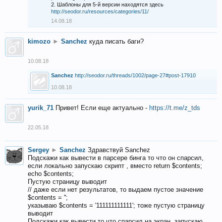
2. Шаблоны для 5-й версии находятся здесь
http://seodor.ru/resources/categories/11/
14.08.18
kimozo
►
Sanchez
куда писать баги?
10.08.18
Sanchez
http://seodor.ru/threads/1002/page-27#post-17910
10.08.18
yurik_71
Привет! Если еще актуально -
https://t.me/z_tds
22.05.18
Sergey
►
Sanchez
Здравствуй Sanchez
Подскажи как вывести в парсере бинга то что он спарсил,
если локально запускаю скрипт , вместо return $contents;
echo $contents;
Пустую страницу выводит
// даже если нет результатов, то выдаем пустое значение
$contents = '';
указываю $contents = '111111111111'; тоже пустую страницу
выводит
Подскажи как вывести то что спарсил на экран, запускаю