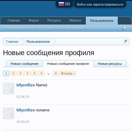
Войти или зарегистрироваться
Главная
Форум
Ресурсы
Мануал
Пользователи
Недавняя активность
Новые сообщения профиля
...
Главная
Пользователи
Новые сообщения профиля
Новые сообщения
Новые сообщения профиля
Новые ресурсы
1
2
3
4
5
6
→
9
Вперёд >
b0yzn0ize
Name)
01.04.24
b0yzn0ize
noname
19.03.24