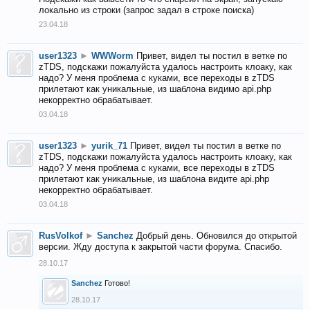
локально из строки (запрос задал в строке поиска)
23.04.18
user1323
►
WWWorm
Привет, видел ты постил в ветке по
zTDS, подскажи пожалуйста удалось настроить клоаку, как
надо? У меня проблема с куками, все переходы в zTDS
прилетают как уникальные, из шаблона видимо api.php
некорректно обрабатывает.
03.04.18
user1323
►
yurik_71
Привет, видел ты постил в ветке по
zTDS, подскажи пожалуйста удалось настроить клоаку, как
надо? У меня проблема с куками, все переходы в zTDS
прилетают как уникальные, из шаблона видите api.php
некорректно обрабатывает.
03.04.18
RusVolkof
►
Sanchez
Добрый день. Обновился до открытой
версии. Жду доступа к закрытой части форума. Спасибо.
28.10.17
Sanchez
Готово!
28.10.17