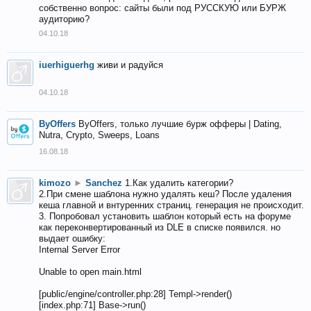
собственно вопрос: сайты были под РУССКУЮ или БУРЖ
аудиторию?
04.10.18
iuerhiguerhg
живи и радуйся
04.10.18
ByOffers
ByOffers, только лучшие бурж офферы | Dating,
Nutra, Crypto, Sweeps, Loans
16.08.18
kimozo
►
Sanchez
1.Как удалить категории?
2.При смене шаблона нужно удалять кеш? После удаления
кеша главной и внтуренних страниц. генерация не происходит.
3. Попробовал установить шаблон который есть на форуме
как переконвертированный из DLE в списке появился. но
выдает ошибку:
Internal Server Error
Unable to open main.html
[public/engine/controller.php:28] Templ->render()
[index.php:71] Base->run()