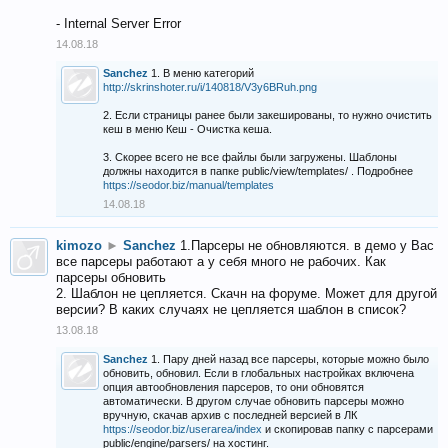
- Internal Server Error
14.08.18
Sanchez
1. В меню категорий
http://skrinshoter.ru/i/140818/V3y6BRuh.png
2. Если страницы ранее были закешированы, то нужно очистить
кеш в меню Кеш - Очистка кеша.
3. Скорее всего не все файлы были загружены. Шаблоны
должны находится в папке public/view/templates/ . Подробнее
https://seodor.biz/manual/templates
14.08.18
kimozo
►
Sanchez
1.Парсеры не обновляются. в демо у Вас
все парсеры работают а у себя много не рабочих. Как
парсеры обновить
2. Шаблон не цепляется. Скачн на форуме. Может для другой
версии? В каких случаях не цепляется шаблон в список?
13.08.18
Sanchez
1. Пару дней назад все парсеры, которые можно было
обновить, обновил. Если в глобальных настройках включена
опция автообновления парсеров, то они обновятся
автоматически. В другом случае обновить парсеры можно
вручную, скачав архив с последней версией в ЛК
https://seodor.biz/userarea/index
и скопировав папку с парсерами
public/engine/parsers/ на хостинг.