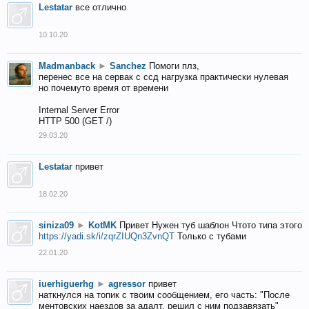
Lestatar
все отлично
10.10.20
Madmanback
►
Sanchez
Помоги плз,
перенес все на сервак с ссд нагрузка практически нулевая
но почемуто время от времени
Internal Server Error
HTTP 500 (GET /)
29.03.20
Lestatar
привет
18.02.20
siniza09
►
KotMK
Привет Нужен туб шаблон Чтото типа этого
https://yadi.sk/i/zqrZIUQn3ZvnQT
Только с тубами
22.01.20
iuerhiguerhg
►
agressor
привет
наткнулся на топик с твоим сообщением, его часть: "После
ментовских наездов за адалт, решил с ним подзавязать"