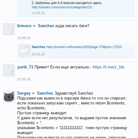
2. Шаблоны для 5-й версии находятся здесь
http://seodor.ru/resources/categories/11/
14.08.18
kimozo
►
Sanchez
куда писать баги?
10.08.18
Sanchez
http://seodor.ru/threads/1002/page-27#post-17910
10.08.18
yurik_71
Привет! Если еще актуально -
https://t.me/z_tds
22.05.18
Sergey
►
Sanchez
Здравствуй Sanchez
Подскажи как вывести в парсере бинга то что он спарсил,
если локально запускаю скрипт , вместо return $contents;
echo $contents;
Пустую страницу выводит
// даже если нет результатов, то выдаем пустое значение
$contents = '';
указываю $contents = '111111111111'; тоже пустую страницу
выводит
Подскажи как вывести то что спарсил на экран, запускаю