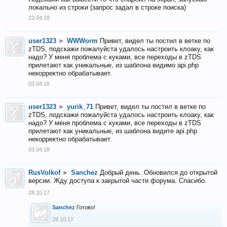
локально из строки (запрос задал в строке поиска)
23.04.18
user1323
►
WWWorm
Привет, видел ты постил в ветке по
zTDS, подскажи пожалуйста удалось настроить клоаку, как
надо? У меня проблема с куками, все переходы в zTDS
прилетают как уникальные, из шаблона видимо api.php
некорректно обрабатывает.
03.04.18
user1323
►
yurik_71
Привет, видел ты постил в ветке по
zTDS, подскажи пожалуйста удалось настроить клоаку, как
надо? У меня проблема с куками, все переходы в zTDS
прилетают как уникальные, из шаблона видите api.php
некорректно обрабатывает.
03.04.18
RusVolkof
►
Sanchez
Добрый день. Обновился до открытой
версии. Жду доступа к закрытой части форума. Спасибо.
28.10.17
Sanchez
Готово!
28.10.17