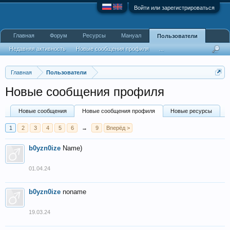
Войти или зарегистрироваться
Главная
Форум
Ресурсы
Мануал
Пользователи
Недавняя активность
Новые сообщения профиля
...
Главная
Пользователи
Новые сообщения профиля
Новые сообщения
Новые сообщения профиля
Новые ресурсы
1
2
3
4
5
6
→
9
Вперёд >
b0yzn0ize
Name)
01.04.24
b0yzn0ize
noname
19.03.24