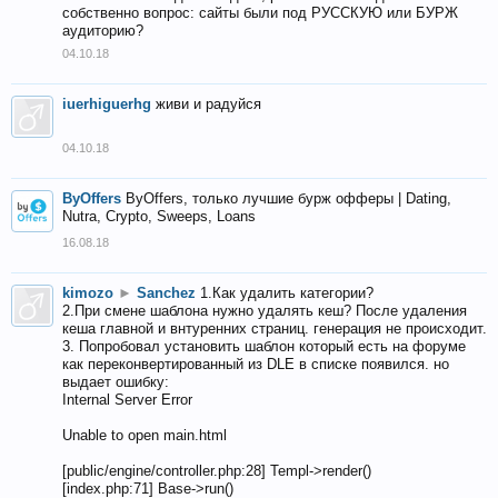
собственно вопрос: сайты были под РУССКУЮ или БУРЖ
аудиторию?
04.10.18
iuerhiguerhg
живи и радуйся
04.10.18
ByOffers
ByOffers, только лучшие бурж офферы | Dating,
Nutra, Crypto, Sweeps, Loans
16.08.18
kimozo
►
Sanchez
1.Как удалить категории?
2.При смене шаблона нужно удалять кеш? После удаления
кеша главной и внтуренних страниц. генерация не происходит.
3. Попробовал установить шаблон который есть на форуме
как переконвертированный из DLE в списке появился. но
выдает ошибку:
Internal Server Error
Unable to open main.html
[public/engine/controller.php:28] Templ->render()
[index.php:71] Base->run()