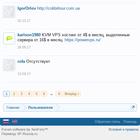
IgorOrlov
http://colibritour.com.ua
02.10.17
karlson1980
KVM VPS хостинг от 4$ в месяц, выделенные
сервера от 16$ в месяц.
https://powervps.ru/
26.09.17
rofa
Отсутствует
13.09.17
1
2
3
4
5
6
→
9
Вперёд >
Главная
Пользователи
Обратная связь
Помощь
Forum software by XenForo™
Условия и правила
Перевод:
XF-Russia.ru