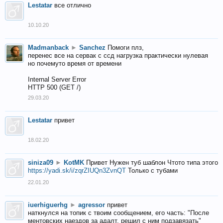
Lestatar
все отлично
10.10.20
Madmanback
►
Sanchez
Помоги плз,
перенес все на сервак с ссд нагрузка практически нулевая
но почемуто время от времени
Internal Server Error
HTTP 500 (GET /)
29.03.20
Lestatar
привет
18.02.20
siniza09
►
KotMK
Привет Нужен туб шаблон Чтото типа этого
https://yadi.sk/i/zqrZIUQn3ZvnQT
Только с тубами
22.01.20
iuerhiguerhg
►
agressor
привет
наткнулся на топик с твоим сообщением, его часть: "После
ментовских наездов за адалт, решил с ним подзавязать"