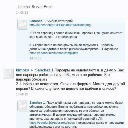
- Internal Server Error
14.08.18
Sanchez
1. В меню категорий
http://skrinshoter.ru/i/140818/V3y6BRuh.png
2. Если страницы ранее были закешированы, то нужно очистить
кеш в меню Кеш - Очистка кеша.
3. Скорее всего не все файлы были загружены. Шаблоны
должны находится в папке public/view/templates/ . Подробнее
https://seodor.biz/manual/templates
14.08.18
kimozo
►
Sanchez
1.Парсеры не обновляются. в демо у Вас
все парсеры работают а у себя много не рабочих. Как
парсеры обновить
2. Шаблон не цепляется. Скачн на форуме. Может для другой
версии? В каких случаях не цепляется шаблон в список?
13.08.18
Sanchez
1. Пару дней назад все парсеры, которые можно было
обновить, обновил. Если в глобальных настройках включена
опция автообновления парсеров, то они обновятся
автоматически. В другом случае обновить парсеры можно
вручную, скачав архив с последней версией в ЛК
https://seodor.biz/userarea/index
и скопировав папку с парсерами
public/engine/parsers/ на хостинг.