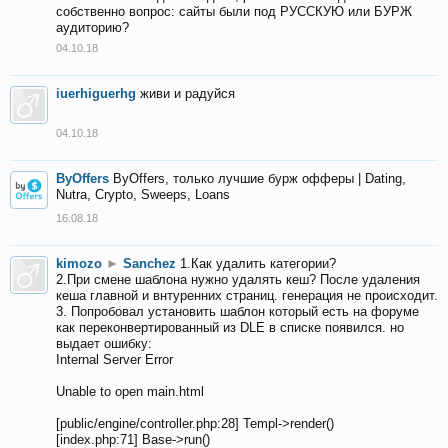
собственно вопрос: сайты были под РУССКУЮ или БУРЖ
аудиторию?
04.10.18
iuerhiguerhg
живи и радуйся
04.10.18
ByOffers
ByOffers, только лучшие бурж офферы | Dating,
Nutra, Crypto, Sweeps, Loans
16.08.18
kimozo
►
Sanchez
1.Как удалить категории?
2.При смене шаблона нужно удалять кеш? После удаления
кеша главной и внтуренних страниц. генерация не происходит.
3. Попробовал установить шаблон который есть на форуме
как переконвертированный из DLE в списке появился. но
выдает ошибку:
Internal Server Error
Unable to open main.html
[public/engine/controller.php:28] Templ->render()
[index.php:71] Base->run()