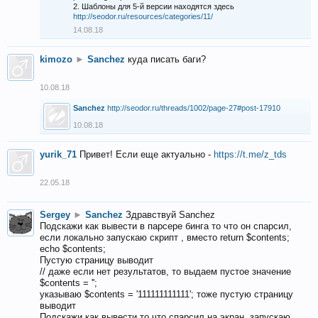
2. Шаблоны для 5-й версии находятся здесь
http://seodor.ru/resources/categories/11/
14.08.18
kimozo
►
Sanchez
куда писать баги?
10.08.18
Sanchez
http://seodor.ru/threads/1002/page-27#post-17910
10.08.18
yurik_71
Привет! Если еще актуально -
https://t.me/z_tds
22.05.18
Sergey
►
Sanchez
Здравствуй Sanchez
Подскажи как вывести в парсере бинга то что он спарсил,
если локально запускаю скрипт , вместо return $contents;
echo $contents;
Пустую страницу выводит
// даже если нет результатов, то выдаем пустое значение
$contents = '';
указываю $contents = '111111111111'; тоже пустую страницу
выводит
Подскажи как вывести то что спарсил на экран, запускаю