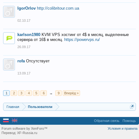
IgorOrlov
http://colibritour.com.ua
02.10.17
karlson1980
KVM VPS хостинг от 4$ в месяц, выделенные
сервера от 16$ в месяц.
https://powervps.ru/
26.09.17
rofa
Отсутствует
13.09.17
1
2
3
4
5
6
→
9
Вперёд >
Главная
Пользователи
Обратная связь
Помощь
Forum software by XenForo™
Условия и правила
Перевод:
XF-Russia.ru