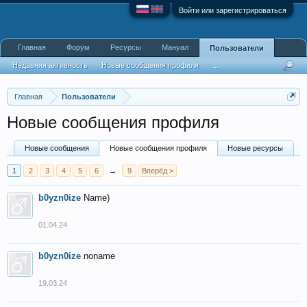
Войти или зарегистрироваться
Главная
Форум
Ресурсы
Мануал
Пользователи
Недавняя активность
Новые сообщения профиля
...
Главная
Пользователи
Новые сообщения профиля
Новые сообщения
Новые сообщения профиля
Новые ресурсы
1
2
3
4
5
6
→
9
Вперёд >
b0yzn0ize
Name)
01.04.24
b0yzn0ize
noname
19.03.24