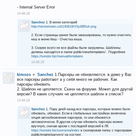
- Internal Server Error
14.08.18
Sanchez
1. В меню категорий
http://skrinshoter.ru/i/140818/V3y6BRuh.png
2. Если страницы ранее были закешированы, то нужно очистить
кеш в меню Кеш - Очистка кеша.
3. Скорее всего не все файлы были загружены. Шаблоны
должны находится в папке public/view/templates/ . Подробнее
https://seodor.biz/manual/templates
14.08.18
kimozo
►
Sanchez
1.Парсеры не обновляются. в демо у Вас
все парсеры работают а у себя много не рабочих. Как
парсеры обновить
2. Шаблон не цепляется. Скачн на форуме. Может для другой
версии? В каких случаях не цепляется шаблон в список?
13.08.18
Sanchez
1. Пару дней назад все парсеры, которые можно было
обновить, обновил. Если в глобальных настройках включена
опция автообновления парсеров, то они обновятся
автоматически. В другом случае обновить парсеры можно
вручную, скачав архив с последней версией в ЛК
https://seodor.biz/userarea/index
и скопировав папку с парсерами
public/engine/parsers/ на хостинг.