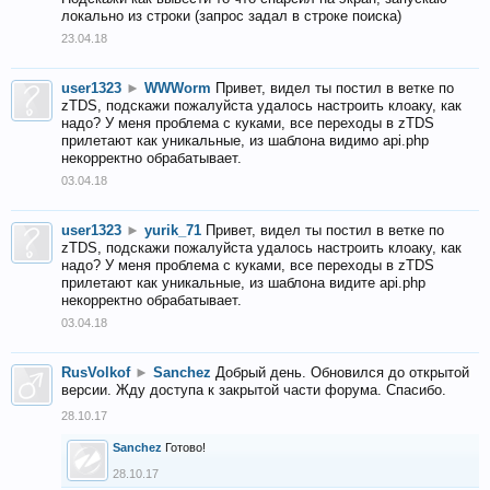
локально из строки (запрос задал в строке поиска)
23.04.18
user1323
►
WWWorm
Привет, видел ты постил в ветке по
zTDS, подскажи пожалуйста удалось настроить клоаку, как
надо? У меня проблема с куками, все переходы в zTDS
прилетают как уникальные, из шаблона видимо api.php
некорректно обрабатывает.
03.04.18
user1323
►
yurik_71
Привет, видел ты постил в ветке по
zTDS, подскажи пожалуйста удалось настроить клоаку, как
надо? У меня проблема с куками, все переходы в zTDS
прилетают как уникальные, из шаблона видите api.php
некорректно обрабатывает.
03.04.18
RusVolkof
►
Sanchez
Добрый день. Обновился до открытой
версии. Жду доступа к закрытой части форума. Спасибо.
28.10.17
Sanchez
Готово!
28.10.17