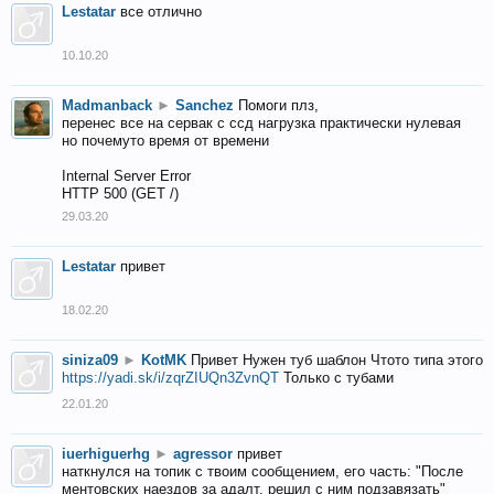
Lestatar
все отлично
10.10.20
Madmanback
►
Sanchez
Помоги плз,
перенес все на сервак с ссд нагрузка практически нулевая
но почемуто время от времени
Internal Server Error
HTTP 500 (GET /)
29.03.20
Lestatar
привет
18.02.20
siniza09
►
KotMK
Привет Нужен туб шаблон Чтото типа этого
https://yadi.sk/i/zqrZIUQn3ZvnQT
Только с тубами
22.01.20
iuerhiguerhg
►
agressor
привет
наткнулся на топик с твоим сообщением, его часть: "После
ментовских наездов за адалт, решил с ним подзавязать"