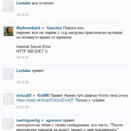
Lestatar
все отлично
10.10.20
Madmanback
►
Sanchez
Помоги плз,
перенес все на сервак с ссд нагрузка практически нулевая
но почемуто время от времени
Internal Server Error
HTTP 500 (GET /)
29.03.20
Lestatar
привет
18.02.20
siniza09
►
KotMK
Привет Нужен туб шаблон Чтото типа этого
https://yadi.sk/i/zqrZIUQn3ZvnQT
Только с тубами
22.01.20
iuerhiguerhg
►
agressor
привет
наткнулся на топик с твоим сообщением, его часть: "После
ментовских наездов за адалт, решил с ним подзавязать"