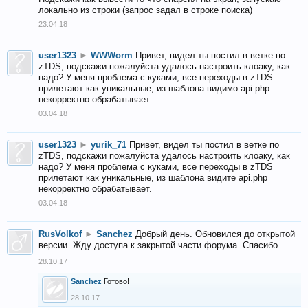
локально из строки (запрос задал в строке поиска)
23.04.18
user1323
►
WWWorm
Привет, видел ты постил в ветке по
zTDS, подскажи пожалуйста удалось настроить клоаку, как
надо? У меня проблема с куками, все переходы в zTDS
прилетают как уникальные, из шаблона видимо api.php
некорректно обрабатывает.
03.04.18
user1323
►
yurik_71
Привет, видел ты постил в ветке по
zTDS, подскажи пожалуйста удалось настроить клоаку, как
надо? У меня проблема с куками, все переходы в zTDS
прилетают как уникальные, из шаблона видите api.php
некорректно обрабатывает.
03.04.18
RusVolkof
►
Sanchez
Добрый день. Обновился до открытой
версии. Жду доступа к закрытой части форума. Спасибо.
28.10.17
Sanchez
Готово!
28.10.17