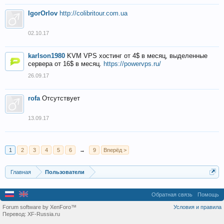
IgorOrlov
http://colibritour.com.ua
02.10.17
karlson1980
KVM VPS хостинг от 4$ в месяц, выделенные
сервера от 16$ в месяц.
https://powervps.ru/
26.09.17
rofa
Отсутствует
13.09.17
1
2
3
4
5
6
→
9
Вперёд >
Главная
Пользователи
Обратная связь
Помощь
Forum software by XenForo™
Условия и правила
Перевод:
XF-Russia.ru