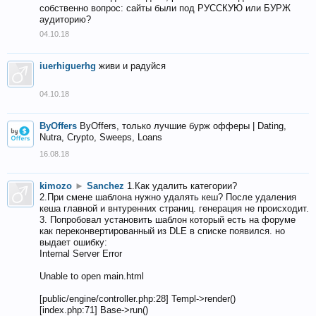
собственно вопрос: сайты были под РУССКУЮ или БУРЖ
аудиторию?
04.10.18
iuerhiguerhg
живи и радуйся
04.10.18
ByOffers
ByOffers, только лучшие бурж офферы | Dating,
Nutra, Crypto, Sweeps, Loans
16.08.18
kimozo
►
Sanchez
1.Как удалить категории?
2.При смене шаблона нужно удалять кеш? После удаления
кеша главной и внтуренних страниц. генерация не происходит.
3. Попробовал установить шаблон который есть на форуме
как переконвертированный из DLE в списке появился. но
выдает ошибку:
Internal Server Error
Unable to open main.html
[public/engine/controller.php:28] Templ->render()
[index.php:71] Base->run()