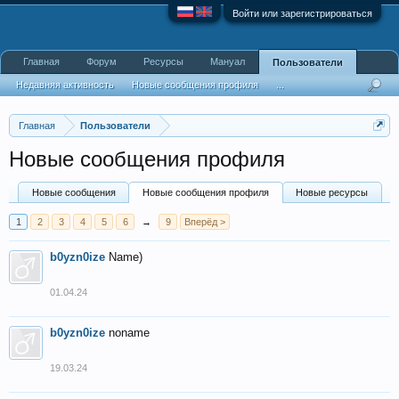
Войти или зарегистрироваться
Главная
Форум
Ресурсы
Мануал
Пользователи
Недавняя активность
Новые сообщения профиля
...
Главная
Пользователи
Новые сообщения профиля
Новые сообщения
Новые сообщения профиля
Новые ресурсы
1
2
3
4
5
6
→
9
Вперёд >
b0yzn0ize
Name)
01.04.24
b0yzn0ize
noname
19.03.24