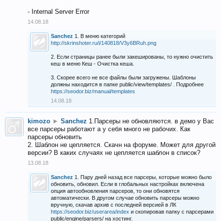
- Internal Server Error
14.08.18
Sanchez
1. В меню категорий
http://skrinshoter.ru/i/140818/V3y6BRuh.png
2. Если страницы ранее были закешированы, то нужно очистить
кеш в меню Кеш - Очистка кеша.
3. Скорее всего не все файлы были загружены. Шаблоны
должны находится в папке public/view/templates/ . Подробнее
https://seodor.biz/manual/templates
14.08.18
kimozo
►
Sanchez
1.Парсеры не обновляются. в демо у Вас
все парсеры работают а у себя много не рабочих. Как
парсеры обновить
2. Шаблон не цепляется. Скачн на форуме. Может для другой
версии? В каких случаях не цепляется шаблон в список?
13.08.18
Sanchez
1. Пару дней назад все парсеры, которые можно было
обновить, обновил. Если в глобальных настройках включена
опция автообновления парсеров, то они обновятся
автоматически. В другом случае обновить парсеры можно
вручную, скачав архив с последней версией в ЛК
https://seodor.biz/userarea/index
и скопировав папку с парсерами
public/engine/parsers/ на хостинг.