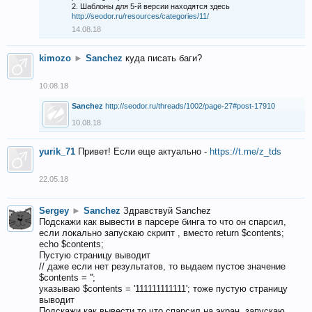
2. Шаблоны для 5-й версии находятся здесь
http://seodor.ru/resources/categories/11/
14.08.18
kimozo
►
Sanchez
куда писать баги?
10.08.18
Sanchez
http://seodor.ru/threads/1002/page-27#post-17910
10.08.18
yurik_71
Привет! Если еще актуально -
https://t.me/z_tds
22.05.18
Sergey
►
Sanchez
Здравствуй Sanchez
Подскажи как вывести в парсере бинга то что он спарсил,
если локально запускаю скрипт , вместо return $contents;
echo $contents;
Пустую страницу выводит
// даже если нет результатов, то выдаем пустое значение
$contents = '';
указываю $contents = '111111111111'; тоже пустую страницу
выводит
Подскажи как вывести то что спарсил на экран, запускаю