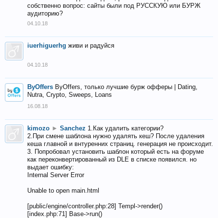
собственно вопрос: сайты были под РУССКУЮ или БУРЖ
аудиторию?
04.10.18
iuerhiguerhg
живи и радуйся
04.10.18
ByOffers
ByOffers, только лучшие бурж офферы | Dating,
Nutra, Crypto, Sweeps, Loans
16.08.18
kimozo
►
Sanchez
1.Как удалить категории?
2.При смене шаблона нужно удалять кеш? После удаления
кеша главной и внтуренних страниц. генерация не происходит.
3. Попробовал установить шаблон который есть на форуме
как переконвертированный из DLE в списке появился. но
выдает ошибку:
Internal Server Error
Unable to open main.html
[public/engine/controller.php:28] Templ->render()
[index.php:71] Base->run()