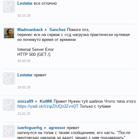
Lestatar
все отлично
10.10.20
Madmanback
►
Sanchez
Помоги плз,
перенес все на сервак с ссд нагрузка практически нулевая
но почемуто время от времени
Internal Server Error
HTTP 500 (GET /)
29.03.20
Lestatar
привет
18.02.20
siniza09
►
KotMK
Привет Нужен туб шаблон Чтото типа этого
https://yadi.sk/i/zqrZIUQn3ZvnQT
Только с тубами
22.01.20
iuerhiguerhg
►
agressor
привет
наткнулся на топик с твоим сообщением, его часть: "После
ментовских наездов за адалт, решил с ним подзавязать"