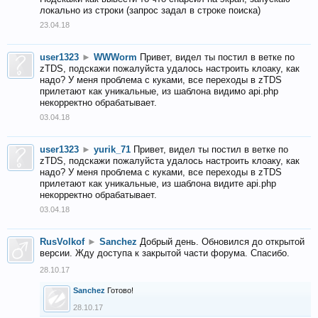
локально из строки (запрос задал в строке поиска)
23.04.18
user1323
►
WWWorm
Привет, видел ты постил в ветке по
zTDS, подскажи пожалуйста удалось настроить клоаку, как
надо? У меня проблема с куками, все переходы в zTDS
прилетают как уникальные, из шаблона видимо api.php
некорректно обрабатывает.
03.04.18
user1323
►
yurik_71
Привет, видел ты постил в ветке по
zTDS, подскажи пожалуйста удалось настроить клоаку, как
надо? У меня проблема с куками, все переходы в zTDS
прилетают как уникальные, из шаблона видите api.php
некорректно обрабатывает.
03.04.18
RusVolkof
►
Sanchez
Добрый день. Обновился до открытой
версии. Жду доступа к закрытой части форума. Спасибо.
28.10.17
Sanchez
Готово!
28.10.17