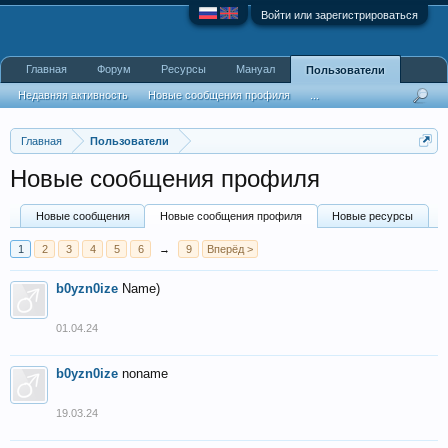
Войти или зарегистрироваться
Главная
Форум
Ресурсы
Мануал
Пользователи
Недавняя активность
Новые сообщения профиля
...
Главная
Пользователи
Новые сообщения профиля
Новые сообщения
Новые сообщения профиля
Новые ресурсы
1
2
3
4
5
6
→
9
Вперёд >
b0yzn0ize
Name)
01.04.24
b0yzn0ize
noname
19.03.24