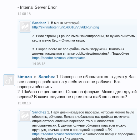
- Internal Server Error
14.08.18
Sanchez
1. В меню категорий
http://skrinshoter.ru/i/140818/V3y6BRuh.png
2. Если страницы ранее были закешированы, то нужно очистить
кеш в меню Кеш - Очистка кеша.
3. Скорее всего не все файлы были загружены. Шаблоны
должны находится в папке public/view/templates/ . Подробнее
https://seodor.biz/manual/templates
14.08.18
kimozo
►
Sanchez
1.Парсеры не обновляются. в демо у Вас
все парсеры работают а у себя много не рабочих. Как
парсеры обновить
2. Шаблон не цепляется. Скачн на форуме. Может для другой
версии? В каких случаях не цепляется шаблон в список?
13.08.18
Sanchez
1. Пару дней назад все парсеры, которые можно было
обновить, обновил. Если в глобальных настройках включена
опция автообновления парсеров, то они обновятся
автоматически. В другом случае обновить парсеры можно
вручную, скачав архив с последней версией в ЛК
https://seodor.biz/userarea/index
и скопировав папку с парсерами
public/engine/parsers/ на хостинг.