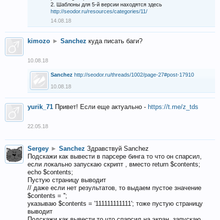
2. Шаблоны для 5-й версии находятся здесь
http://seodor.ru/resources/categories/11/
14.08.18
kimozo
►
Sanchez
куда писать баги?
10.08.18
Sanchez
http://seodor.ru/threads/1002/page-27#post-17910
10.08.18
yurik_71
Привет! Если еще актуально -
https://t.me/z_tds
22.05.18
Sergey
►
Sanchez
Здравствуй Sanchez
Подскажи как вывести в парсере бинга то что он спарсил,
если локально запускаю скрипт , вместо return $contents;
echo $contents;
Пустую страницу выводит
// даже если нет результатов, то выдаем пустое значение
$contents = '';
указываю $contents = '111111111111'; тоже пустую страницу
выводит
Подскажи как вывести то что спарсил на экран, запускаю