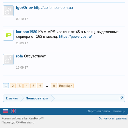
IgorOrlov
http://colibritour.com.ua
02.10.17
karlson1980
KVM VPS хостинг от 4$ в месяц, выделенные
сервера от 16$ в месяц.
https://powervps.ru/
26.09.17
rofa
Отсутствует
13.09.17
1
2
3
4
5
6
→
9
Вперёд >
Главная
Пользователи
Обратная связь
Помощь
Forum software by XenForo™
Условия и правила
Перевод:
XF-Russia.ru