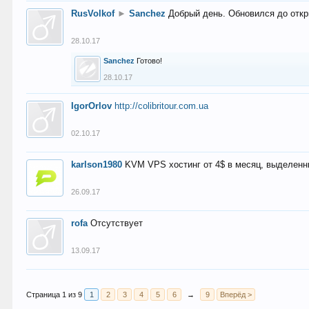
RusVolkof
►
Sanchez
Добрый день. Обновился до откр
28.10.17
Sanchez
Готово!
28.10.17
IgorOrlov
http://colibritour.com.ua
02.10.17
karlson1980
KVM VPS хостинг от 4$ в месяц, выделенн
26.09.17
rofa
Отсутствует
13.09.17
Страница 1 из 9
1
2
3
4
5
6
→
9
Вперёд >