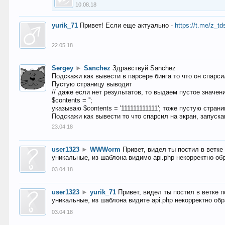
10.08.18
yurik_71
Привет! Если еще актуально -
https://t.me/z_td
22.05.18
Sergey
►
Sanchez
Здравствуй Sanchez
Подскажи как вывести в парсере бинга то что он спарсил
Пустую страницу выводит
// даже если нет результатов, то выдаем пустое значен
$contents = '';
указываю $contents = '111111111111'; тоже пустую стран
Подскажи как вывести то что спарсил на экран, запуска
23.04.18
user1323
►
WWWorm
Привет, видел ты постил в ветк
уникальные, из шаблона видимо api.php некорректно об
03.04.18
user1323
►
yurik_71
Привет, видел ты постил в ветке 
уникальные, из шаблона видите api.php некорректно об
03.04.18