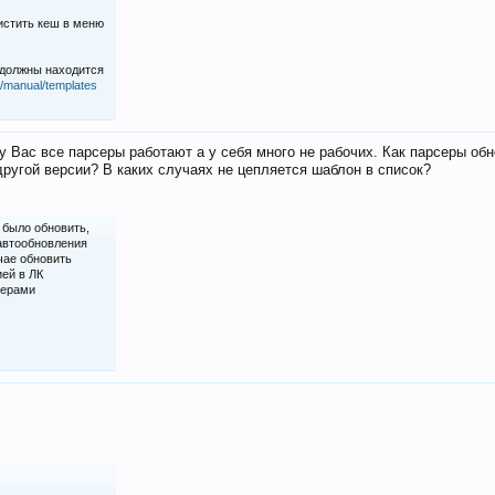
истить кеш в меню
 должны находится
iz/manual/templates
у Вас все парсеры работают а у себя много не рабочих. Как парсеры об
ругой версии? В каких случаях не цепляется шаблон в список?
 было обновить,
 автообновления
чае обновить
ией в ЛК
серами