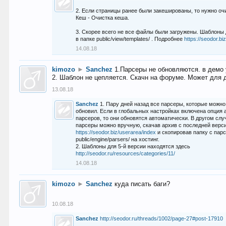
2. Если страницы ранее были закешированы, то нужно оч
Кеш - Очистка кеша.
3. Скорее всего не все файлы были загружены. Шаблоны
в папке public/view/templates/ . Подробнее
https://seodor.b
14.08.18
kimozo
►
Sanchez
1.Парсеры не обновляются. в демо 
2. Шаблон не цепляется. Скачн на форуме. Может для д
13.08.18
Sanchez
1. Пару дней назад все парсеры, которые можно
обновил. Если в глобальных настройках включена опция
парсеров, то они обновятся автоматически. В другом слу
парсеры можно вручную, скачав архив с последней верс
https://seodor.biz/userarea/index
и скопировав папку с пар
public/engine/parsers/ на хостинг.
2. Шаблоны для 5-й версии находятся здесь
http://seodor.ru/resources/categories/11/
14.08.18
kimozo
►
Sanchez
куда писать баги?
10.08.18
Sanchez
http://seodor.ru/threads/1002/page-27#post-17910