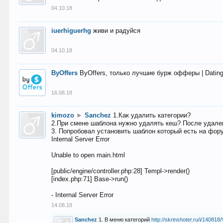
04.10.18
iuerhiguerhg
живи и радуйся
04.10.18
ByOffers
ByOffers, только лучшие бурж офферы | Dating,
16.08.18
kimozo
►
Sanchez
1.Как удалить категории?
2.При смене шаблона нужно удалять кеш? После удален
3. Попробовал установить шаблон который есть на фору
Internal Server Error
Unable to open main.html
[public/engine/controller.php:28] Templ->render()
[index.php:71] Base->run()
- Internal Server Error
14.08.18
Sanchez
1. В меню категорий
http://skrinshoter.ru/i/1408