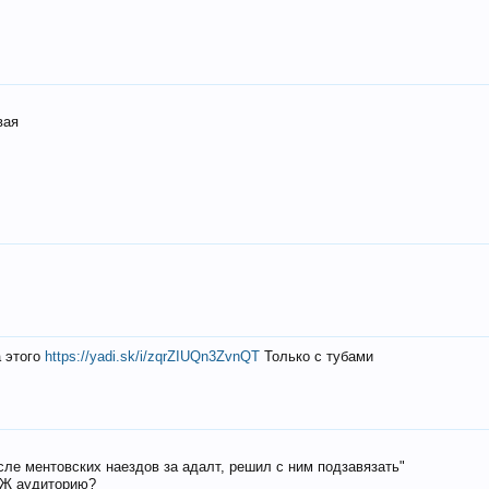
вая
а этого
https://yadi.sk/i/zqrZIUQn3ZvnQT
Только с тубами
осле ментовских наездов за адалт, решил с ним подзавязать"
РЖ аудиторию?