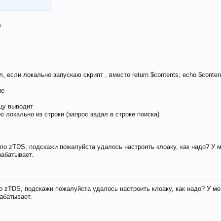
s
, если локально запускаю скрипт , вместо return $contents; echo $conten
ие
ицу выводит
ю локально из строки (запрос задал в строке поиска)
е по zTDS, подскажи пожалуйста удалось настроить клоаку, как надо? У 
рабатывает.
по zTDS, подскажи пожалуйста удалось настроить клоаку, как надо? У м
рабатывает.