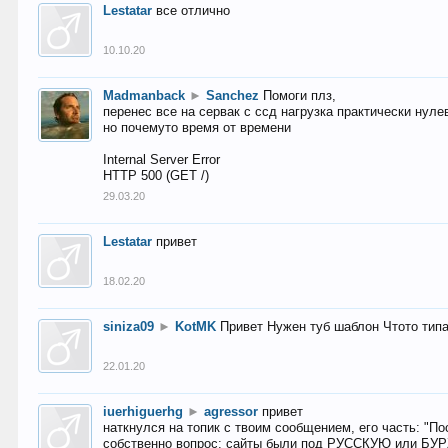
Lestatar
все отлично
10.10.20
Madmanback
►
Sanchez
Помоги плз,
перенес все на сервак с ссд нагрузка практически нуле
но почемуто время от времени
Internal Server Error
HTTP 500 (GET /)
29.03.20
Lestatar
привет
18.02.20
siniza09
►
KotMK
Привет Нужен туб шаблон Чтото тип
22.01.20
iuerhiguerhg
►
agressor
привет
наткнулся на топик с твоим сообщением, его часть: "П
собственно вопрос: сайты были под РУССКУЮ или БУ