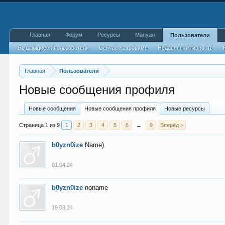
Главная
Форум
Ресурсы
Мануал
Пользователи
Выдающиеся пользователи
Сейчас на форуме
Недавняя активность
Главная
Пользователи
Новые сообщения профиля
Новые сообщения
Новые сообщения профиля
Новые ресурсы
Страница 1 из 9
1
2
3
4
5
6
→
9
Вперёд >
b0yzn0ize
Name)
01.04.24
b0yzn0ize
noname
19.03.24