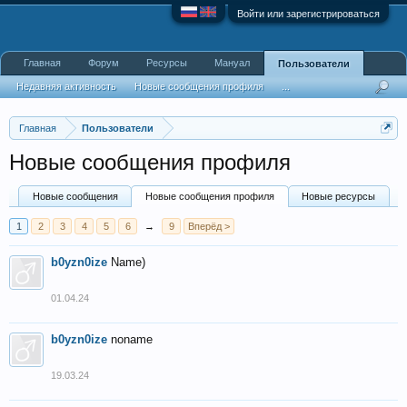
Войти или зарегистрироваться
Главная
Форум
Ресурсы
Мануал
Пользователи
Недавняя активность
Новые сообщения профиля
...
Главная
Пользователи
Новые сообщения профиля
Новые сообщения
Новые сообщения профиля
Новые ресурсы
1
2
3
4
5
6
→
9
Вперёд >
b0yzn0ize
Name)
01.04.24
b0yzn0ize
noname
19.03.24