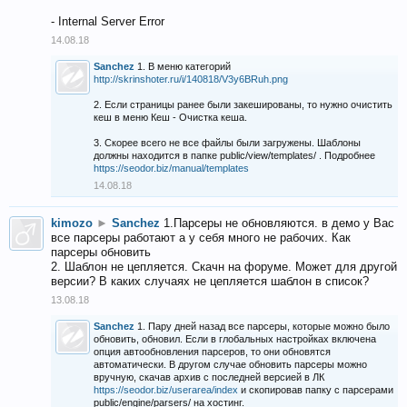
- Internal Server Error
14.08.18
Sanchez
1. В меню категорий
http://skrinshoter.ru/i/140818/V3y6BRuh.png
2. Если страницы ранее были закешированы, то нужно очистить
кеш в меню Кеш - Очистка кеша.
3. Скорее всего не все файлы были загружены. Шаблоны
должны находится в папке public/view/templates/ . Подробнее
https://seodor.biz/manual/templates
14.08.18
kimozo
►
Sanchez
1.Парсеры не обновляются. в демо у Вас
все парсеры работают а у себя много не рабочих. Как
парсеры обновить
2. Шаблон не цепляется. Скачн на форуме. Может для другой
версии? В каких случаях не цепляется шаблон в список?
13.08.18
Sanchez
1. Пару дней назад все парсеры, которые можно было
обновить, обновил. Если в глобальных настройках включена
опция автообновления парсеров, то они обновятся
автоматически. В другом случае обновить парсеры можно
вручную, скачав архив с последней версией в ЛК
https://seodor.biz/userarea/index
и скопировав папку с парсерами
public/engine/parsers/ на хостинг.