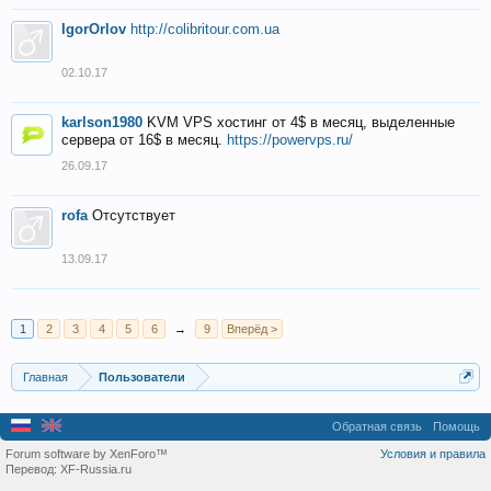
IgorOrlov
http://colibritour.com.ua
02.10.17
karlson1980
KVM VPS хостинг от 4$ в месяц, выделенные
сервера от 16$ в месяц.
https://powervps.ru/
26.09.17
rofa
Отсутствует
13.09.17
1
2
3
4
5
6
→
9
Вперёд >
Главная
Пользователи
Обратная связь
Помощь
Forum software by XenForo™
Условия и правила
Перевод:
XF-Russia.ru