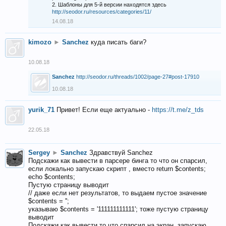
2. Шаблоны для 5-й версии находятся здесь
http://seodor.ru/resources/categories/11/
14.08.18
kimozo
►
Sanchez
куда писать баги?
10.08.18
Sanchez
http://seodor.ru/threads/1002/page-27#post-17910
10.08.18
yurik_71
Привет! Если еще актуально -
https://t.me/z_tds
22.05.18
Sergey
►
Sanchez
Здравствуй Sanchez
Подскажи как вывести в парсере бинга то что он спарсил,
если локально запускаю скрипт , вместо return $contents;
echo $contents;
Пустую страницу выводит
// даже если нет результатов, то выдаем пустое значение
$contents = '';
указываю $contents = '111111111111'; тоже пустую страницу
выводит
Подскажи как вывести то что спарсил на экран, запускаю