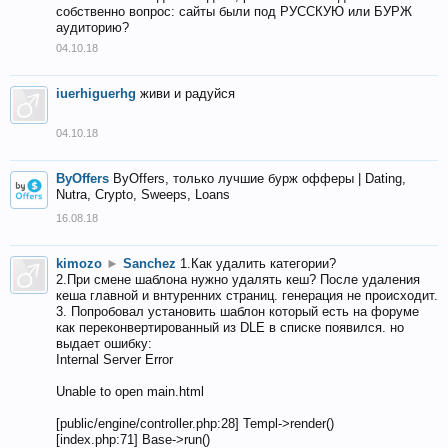
собственно вопрос: сайты были под РУССКУЮ или БУРЖ
аудиторию?
04.10.18
iuerhiguerhg
живи и радуйся
04.10.18
ByOffers
ByOffers, только лучшие бурж офферы | Dating,
Nutra, Crypto, Sweeps, Loans
16.08.18
kimozo
►
Sanchez
1.Как удалить категории?
2.При смене шаблона нужно удалять кеш? После удаления
кеша главной и внтуренних страниц. генерация не происходит.
3. Попробовал установить шаблон который есть на форуме
как переконвертированный из DLE в списке появился. но
выдает ошибку:
Internal Server Error
Unable to open main.html
[public/engine/controller.php:28] Templ->render()
[index.php:71] Base->run()