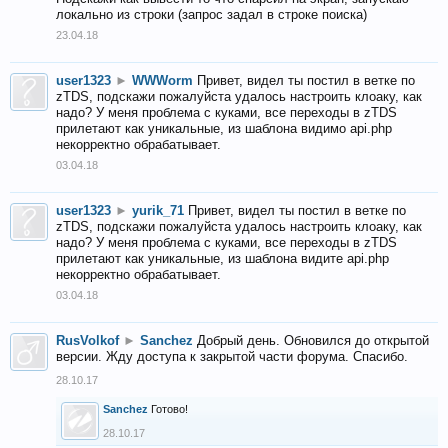
локально из строки (запрос задал в строке поиска)
23.04.18
user1323
►
WWWorm
Привет, видел ты постил в ветке по
zTDS, подскажи пожалуйста удалось настроить клоаку, как
надо? У меня проблема с куками, все переходы в zTDS
прилетают как уникальные, из шаблона видимо api.php
некорректно обрабатывает.
03.04.18
user1323
►
yurik_71
Привет, видел ты постил в ветке по
zTDS, подскажи пожалуйста удалось настроить клоаку, как
надо? У меня проблема с куками, все переходы в zTDS
прилетают как уникальные, из шаблона видите api.php
некорректно обрабатывает.
03.04.18
RusVolkof
►
Sanchez
Добрый день. Обновился до открытой
версии. Жду доступа к закрытой части форума. Спасибо.
28.10.17
Sanchez
Готово!
28.10.17