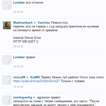
Lestatar
все отлично
10.10.20
Madmanback
►
Sanchez
Помоги плз,
перенес все на сервак с ссд нагрузка практически нулевая
но почемуто время от времени
Internal Server Error
HTTP 500 (GET /)
29.03.20
Lestatar
привет
18.02.20
siniza09
►
KotMK
Привет Нужен туб шаблон Чтото типа этого
https://yadi.sk/i/zqrZIUQn3ZvnQT
Только с тубами
22.01.20
iuerhiguerhg
►
agressor
привет
наткнулся на топик с твоим сообщением, его часть: "После
ментовских наездов за адалт, решил с ним подзавязать"