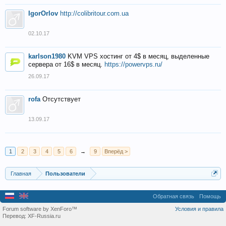
IgorOrlov
http://colibritour.com.ua
02.10.17
karlson1980
KVM VPS хостинг от 4$ в месяц, выделенные
сервера от 16$ в месяц.
https://powervps.ru/
26.09.17
rofa
Отсутствует
13.09.17
1
2
3
4
5
6
→
9
Вперёд >
Главная
Пользователи
Обратная связь
Помощь
Forum software by XenForo™
Условия и правила
Перевод:
XF-Russia.ru