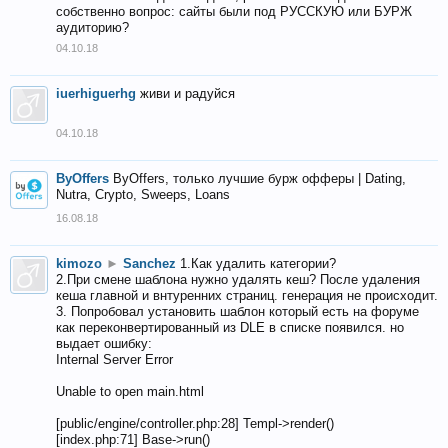
собственно вопрос: сайты были под РУССКУЮ или БУРЖ
аудиторию?
04.10.18
iuerhiguerhg
живи и радуйся
04.10.18
ByOffers
ByOffers, только лучшие бурж офферы | Dating,
Nutra, Crypto, Sweeps, Loans
16.08.18
kimozo
►
Sanchez
1.Как удалить категории?
2.При смене шаблона нужно удалять кеш? После удаления
кеша главной и внтуренних страниц. генерация не происходит.
3. Попробовал установить шаблон который есть на форуме
как переконвертированный из DLE в списке появился. но
выдает ошибку:
Internal Server Error
Unable to open main.html
[public/engine/controller.php:28] Templ->render()
[index.php:71] Base->run()