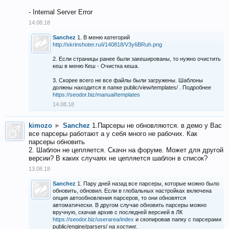
- Internal Server Error
14.08.18
Sanchez
1. В меню категорий
http://skrinshoter.ru/i/140818/V3y6BRuh.png
2. Если страницы ранее были закешированы, то нужно очистить
кеш в меню Кеш - Очистка кеша.
3. Скорее всего не все файлы были загружены. Шаблоны
должны находится в папке public/view/templates/ . Подробнее
https://seodor.biz/manual/templates
14.08.18
kimozo
►
Sanchez
1.Парсеры не обновляются. в демо у Вас
все парсеры работают а у себя много не рабочих. Как
парсеры обновить
2. Шаблон не цепляется. Скачн на форуме. Может для другой
версии? В каких случаях не цепляется шаблон в список?
13.08.18
Sanchez
1. Пару дней назад все парсеры, которые можно было
обновить, обновил. Если в глобальных настройках включена
опция автообновления парсеров, то они обновятся
автоматически. В другом случае обновить парсеры можно
вручную, скачав архив с последней версией в ЛК
https://seodor.biz/userarea/index
и скопировав папку с парсерами
public/engine/parsers/ на хостинг.