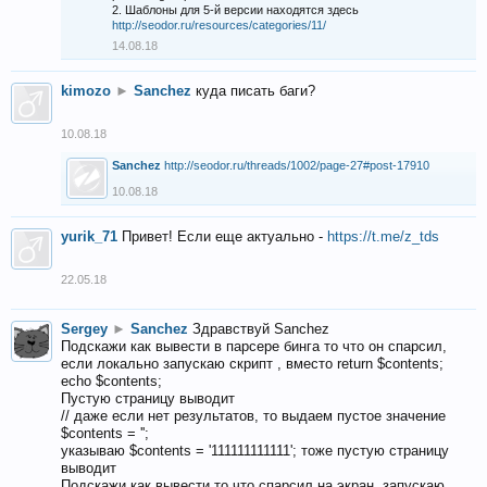
2. Шаблоны для 5-й версии находятся здесь
http://seodor.ru/resources/categories/11/
14.08.18
kimozo
►
Sanchez
куда писать баги?
10.08.18
Sanchez
http://seodor.ru/threads/1002/page-27#post-17910
10.08.18
yurik_71
Привет! Если еще актуально -
https://t.me/z_tds
22.05.18
Sergey
►
Sanchez
Здравствуй Sanchez
Подскажи как вывести в парсере бинга то что он спарсил,
если локально запускаю скрипт , вместо return $contents;
echo $contents;
Пустую страницу выводит
// даже если нет результатов, то выдаем пустое значение
$contents = '';
указываю $contents = '111111111111'; тоже пустую страницу
выводит
Подскажи как вывести то что спарсил на экран, запускаю