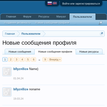
Войти или зарегистрироваться
Главная
Форум
Ресурсы
Мануал
Пользователи
Недавняя активность
Новые сообщения профиля
...
Главная
Пользователи
Новые сообщения профиля
Новые сообщения
Новые сообщения профиля
Новые ресурсы
1
2
3
4
5
6
→
9
Вперёд >
b0yzn0ize
Name)
01.04.24
b0yzn0ize
noname
19.03.24