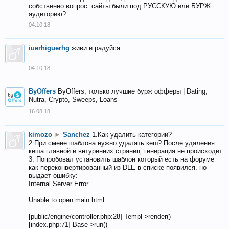
собственно вопрос: сайты были под РУССКУЮ или БУРЖ
аудиторию?
04.10.18
iuerhiguerhg
живи и радуйся
04.10.18
ByOffers
ByOffers, только лучшие бурж офферы | Dating,
Nutra, Crypto, Sweeps, Loans
16.08.18
kimozo
►
Sanchez
1.Как удалить категории?
2.При смене шаблона нужно удалять кеш? После удаления
кеша главной и внтуренних страниц. генерация не происходит.
3. Попробовал установить шаблон который есть на форуме
как переконвертированный из DLE в списке появился. но
выдает ошибку:
Internal Server Error
Unable to open main.html
[public/engine/controller.php:28] Templ->render()
[index.php:71] Base->run()