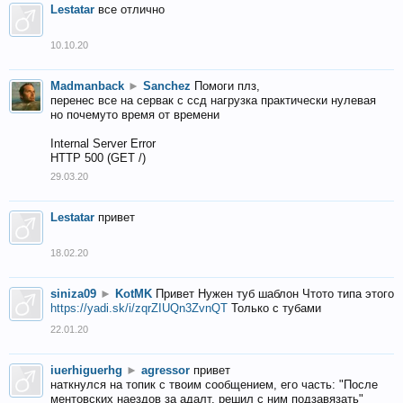
Lestatar
все отлично
10.10.20
Madmanback
►
Sanchez
Помоги плз,
перенес все на сервак с ссд нагрузка практически нулевая
но почемуто время от времени
Internal Server Error
HTTP 500 (GET /)
29.03.20
Lestatar
привет
18.02.20
siniza09
►
KotMK
Привет Нужен туб шаблон Чтото типа этого
https://yadi.sk/i/zqrZIUQn3ZvnQT
Только с тубами
22.01.20
iuerhiguerhg
►
agressor
привет
наткнулся на топик с твоим сообщением, его часть: "После
ментовских наездов за адалт, решил с ним подзавязать"