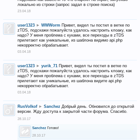
локально из строки (запрос задал в строке поиска)
23.04.18
user1323
►
WWWorm
Привет, видел ты постил в ветке по
zTDS, подскажи пожалуйста удалось настроить клоаку, как
надо? У меня проблема с куками, все переходы в zTDS
прилетают как уникальные, из шаблона видимо api.php
некорректно обрабатывает.
03.04.18
user1323
►
yurik_71
Привет, видел ты постил в ветке по
zTDS, подскажи пожалуйста удалось настроить клоаку, как
надо? У меня проблема с куками, все переходы в zTDS
прилетают как уникальные, из шаблона видите api.php
некорректно обрабатывает.
03.04.18
RusVolkof
►
Sanchez
Добрый день. Обновился до открытой
версии. Жду доступа к закрытой части форума. Спасибо.
28.10.17
Sanchez
Готово!
28.10.17