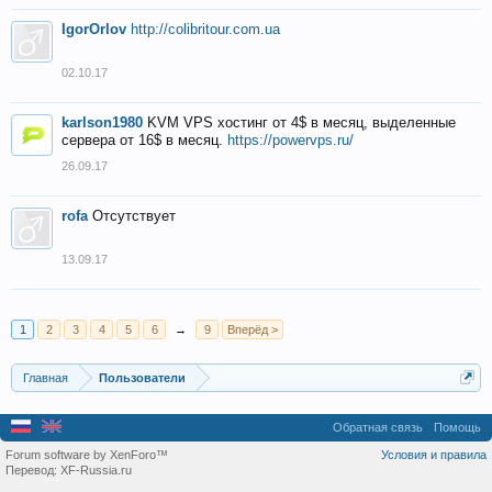
IgorOrlov
http://colibritour.com.ua
02.10.17
karlson1980
KVM VPS хостинг от 4$ в месяц, выделенные
сервера от 16$ в месяц.
https://powervps.ru/
26.09.17
rofa
Отсутствует
13.09.17
1
2
3
4
5
6
→
9
Вперёд >
Главная
Пользователи
Обратная связь
Помощь
Forum software by XenForo™
Условия и правила
Перевод:
XF-Russia.ru