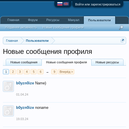
Войти или зарегистрироваться
Главная
Форум
Ресурсы
Мануал
Пользователи
Недавняя активность
Новые сообщения профиля
...
Главная
Пользователи
Новые сообщения профиля
Новые сообщения
Новые сообщения профиля
Новые ресурсы
1
2
3
4
5
6
→
9
Вперёд >
b0yzn0ize
Name)
01.04.24
b0yzn0ize
noname
19.03.24