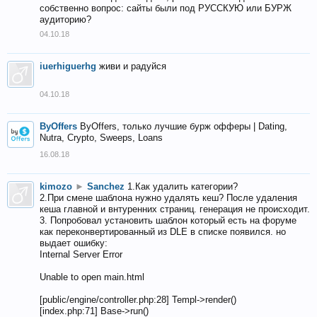
собственно вопрос: сайты были под РУССКУЮ или БУРЖ
аудиторию?
04.10.18
iuerhiguerhg
живи и радуйся
04.10.18
ByOffers
ByOffers, только лучшие бурж офферы | Dating,
Nutra, Crypto, Sweeps, Loans
16.08.18
kimozo
►
Sanchez
1.Как удалить категории?
2.При смене шаблона нужно удалять кеш? После удаления
кеша главной и внтуренних страниц. генерация не происходит.
3. Попробовал установить шаблон который есть на форуме
как переконвертированный из DLE в списке появился. но
выдает ошибку:
Internal Server Error
Unable to open main.html
[public/engine/controller.php:28] Templ->render()
[index.php:71] Base->run()