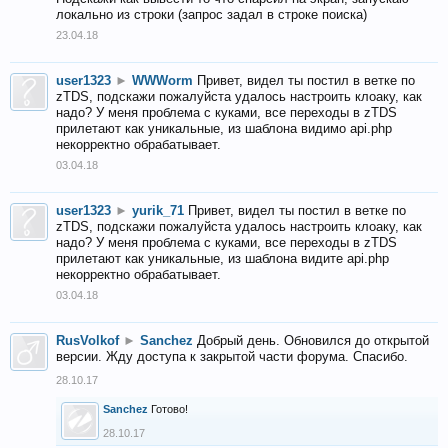
локально из строки (запрос задал в строке поиска)
23.04.18
user1323
►
WWWorm
Привет, видел ты постил в ветке по
zTDS, подскажи пожалуйста удалось настроить клоаку, как
надо? У меня проблема с куками, все переходы в zTDS
прилетают как уникальные, из шаблона видимо api.php
некорректно обрабатывает.
03.04.18
user1323
►
yurik_71
Привет, видел ты постил в ветке по
zTDS, подскажи пожалуйста удалось настроить клоаку, как
надо? У меня проблема с куками, все переходы в zTDS
прилетают как уникальные, из шаблона видите api.php
некорректно обрабатывает.
03.04.18
RusVolkof
►
Sanchez
Добрый день. Обновился до открытой
версии. Жду доступа к закрытой части форума. Спасибо.
28.10.17
Sanchez
Готово!
28.10.17