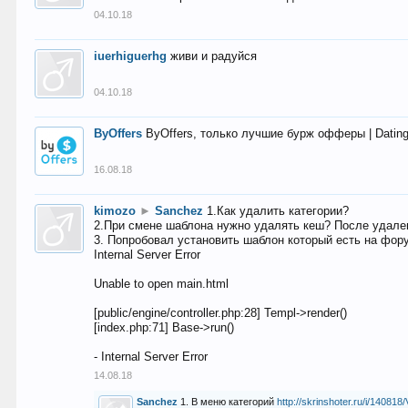
04.10.18
iuerhiguerhg
живи и радуйся
04.10.18
ByOffers
ByOffers, только лучшие бурж офферы | Dating,
16.08.18
kimozo
►
Sanchez
1.Как удалить категории?
2.При смене шаблона нужно удалять кеш? После удален
3. Попробовал установить шаблон который есть на фору
Internal Server Error
Unable to open main.html
[public/engine/controller.php:28] Templ->render()
[index.php:71] Base->run()
- Internal Server Error
14.08.18
Sanchez
1. В меню категорий
http://skrinshoter.ru/i/1408