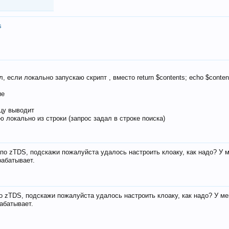
s
, если локально запускаю скрипт , вместо return $contents; echo $conten
ие
ицу выводит
ю локально из строки (запрос задал в строке поиска)
е по zTDS, подскажи пожалуйста удалось настроить клоаку, как надо? У 
рабатывает.
по zTDS, подскажи пожалуйста удалось настроить клоаку, как надо? У м
рабатывает.