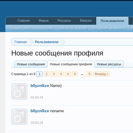
Главная
Форум
Ресурсы
Мануал
Пользователи
Выдающиеся пользователи
Сейчас на форуме
Недавняя активность
Главная
Пользователи
Новые сообщения профиля
Новые сообщения
Новые сообщения профиля
Новые ресурсы
Страница 1 из 9
1
2
3
4
5
6
→
9
Вперёд >
b0yzn0ize
Name)
01.04.24
b0yzn0ize
noname
19.03.24