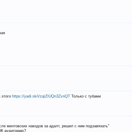
вая
а этого
https://yadi.sk/i/zqrZIUQn3ZvnQT
Только с тубами
осле ментовских наездов за адалт, решил с ним подзавязать"
РЖ аудиторию?