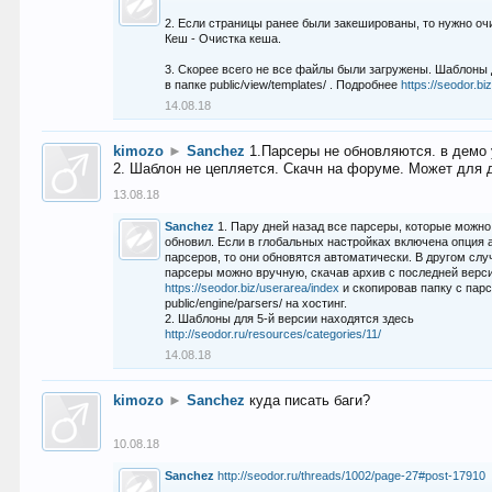
2. Если страницы ранее были закешированы, то нужно оч
Кеш - Очистка кеша.
3. Скорее всего не все файлы были загружены. Шаблоны
в папке public/view/templates/ . Подробнее
https://seodor.b
14.08.18
kimozo
►
Sanchez
1.Парсеры не обновляются. в демо 
2. Шаблон не цепляется. Скачн на форуме. Может для д
13.08.18
Sanchez
1. Пару дней назад все парсеры, которые можно
обновил. Если в глобальных настройках включена опция
парсеров, то они обновятся автоматически. В другом слу
парсеры можно вручную, скачав архив с последней верс
https://seodor.biz/userarea/index
и скопировав папку с пар
public/engine/parsers/ на хостинг.
2. Шаблоны для 5-й версии находятся здесь
http://seodor.ru/resources/categories/11/
14.08.18
kimozo
►
Sanchez
куда писать баги?
10.08.18
Sanchez
http://seodor.ru/threads/1002/page-27#post-17910