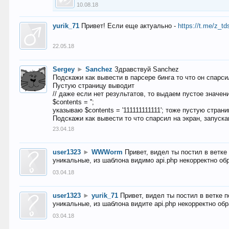
10.08.18
yurik_71
Привет! Если еще актуально -
https://t.me/z_td
22.05.18
Sergey
►
Sanchez
Здравствуй Sanchez
Подскажи как вывести в парсере бинга то что он спарсил
Пустую страницу выводит
// даже если нет результатов, то выдаем пустое значен
$contents = '';
указываю $contents = '111111111111'; тоже пустую стран
Подскажи как вывести то что спарсил на экран, запуска
23.04.18
user1323
►
WWWorm
Привет, видел ты постил в ветк
уникальные, из шаблона видимо api.php некорректно об
03.04.18
user1323
►
yurik_71
Привет, видел ты постил в ветке 
уникальные, из шаблона видите api.php некорректно об
03.04.18