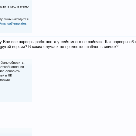
истить кеш в меню
 должны находится
iz/manual/templates
у Вас все парсеры работают а у себя много не рабочих. Как парсеры об
ругой версии? В каких случаях не цепляется шаблон в список?
 было обновить,
 автообновления
чае обновить
ией в ЛК
серами