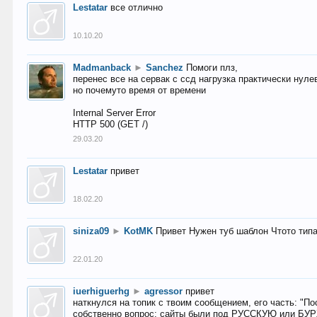
Lestatar
все отлично
10.10.20
Madmanback
►
Sanchez
Помоги плз,
перенес все на сервак с ссд нагрузка практически нуле
но почемуто время от времени
Internal Server Error
HTTP 500 (GET /)
29.03.20
Lestatar
привет
18.02.20
siniza09
►
KotMK
Привет Нужен туб шаблон Чтото тип
22.01.20
iuerhiguerhg
►
agressor
привет
наткнулся на топик с твоим сообщением, его часть: "П
собственно вопрос: сайты были под РУССКУЮ или БУ