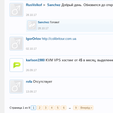
RusVolkof
►
Sanchez
Добрый день. Обновился до откр
28.10.17
Sanchez
Готово!
28.10.17
IgorOrlov
http://colibritour.com.ua
02.10.17
karlson1980
KVM VPS хостинг от 4$ в месяц, выделенн
26.09.17
rofa
Отсутствует
13.09.17
Страница 1 из 9
1
2
3
4
5
6
→
9
Вперёд >