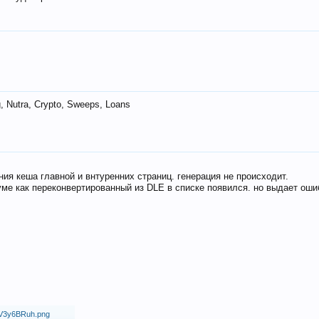
 Nutra, Crypto, Sweeps, Loans
ия кеша главной и внтуренних страниц. генерация не происходит.
ме как переконвертированный из DLE в списке появился. но выдает оши
18/V3y6BRuh.png