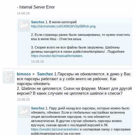
- Internal Server Error
14.08.18
Sanchez
1. В меню категорий
http://skrinshoter.ru/i/140818/V3y6BRuh.png
2. Если страницы ранее были закешированы, то нужно очистить
кеш в меню Кеш - Очистка кеша.
3. Скорее всего не все файлы были загружены. Шаблоны
должны находится в папке public/view/templates/ . Подробнее
https://seodor.biz/manual/templates
14.08.18
kimozo
►
Sanchez
1.Парсеры не обновляются. в демо у Вас
все парсеры работают а у себя много не рабочих. Как
парсеры обновить
2. Шаблон не цепляется. Скачн на форуме. Может для другой
версии? В каких случаях не цепляется шаблон в список?
13.08.18
Sanchez
1. Пару дней назад все парсеры, которые можно было
обновить, обновил. Если в глобальных настройках включена
опция автообновления парсеров, то они обновятся
автоматически. В другом случае обновить парсеры можно
вручную, скачав архив с последней версией в ЛК
https://seodor.biz/userarea/index
и скопировав папку с парсерами
public/engine/parsers/ на хостинг.