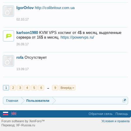
IgorOrlov
http://colibritour.com.ua
02.10.17
karlson1980
KVM VPS хостинг от 4$ в месяц, выделенные
сервера от 16$ в месяц.
https://powervps.ru/
26.09.17
rofa
Отсутствует
13.09.17
1
2
3
4
5
6
→
9
Вперёд >
Главная
Пользователи
Обратная связь
Помощь
Forum software by XenForo™
Условия и правила
Перевод:
XF-Russia.ru