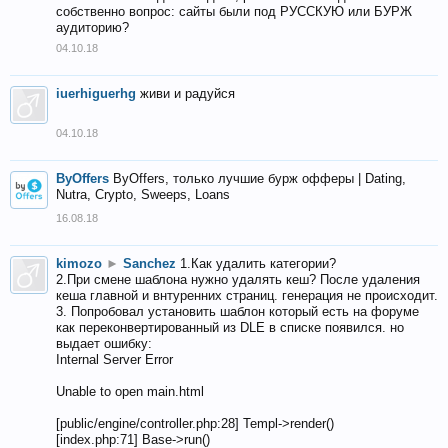
собственно вопрос: сайты были под РУССКУЮ или БУРЖ
аудиторию?
04.10.18
iuerhiguerhg
живи и радуйся
04.10.18
ByOffers
ByOffers, только лучшие бурж офферы | Dating,
Nutra, Crypto, Sweeps, Loans
16.08.18
kimozo
►
Sanchez
1.Как удалить категории?
2.При смене шаблона нужно удалять кеш? После удаления
кеша главной и внтуренних страниц. генерация не происходит.
3. Попробовал установить шаблон который есть на форуме
как переконвертированный из DLE в списке появился. но
выдает ошибку:
Internal Server Error
Unable to open main.html
[public/engine/controller.php:28] Templ->render()
[index.php:71] Base->run()