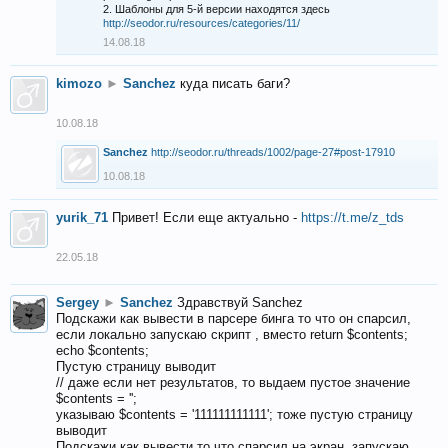
2. Шаблоны для 5-й версии находятся здесь
http://seodor.ru/resources/categories/11/
14.08.18
kimozo
►
Sanchez
куда писать баги?
10.08.18
Sanchez
http://seodor.ru/threads/1002/page-27#post-17910
10.08.18
yurik_71
Привет! Если еще актуально -
https://t.me/z_tds
22.05.18
Sergey
►
Sanchez
Здравствуй Sanchez
Подскажи как вывести в парсере бинга то что он спарсил,
если локально запускаю скрипт , вместо return $contents;
echo $contents;
Пустую страницу выводит
// даже если нет результатов, то выдаем пустое значение
$contents = '';
указываю $contents = '111111111111'; тоже пустую страницу
выводит
Подскажи как вывести то что спарсил на экран, запускаю