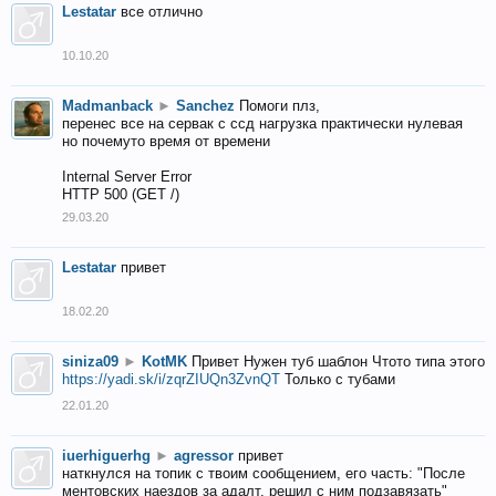
Lestatar
все отлично
10.10.20
Madmanback
►
Sanchez
Помоги плз,
перенес все на сервак с ссд нагрузка практически нулевая
но почемуто время от времени
Internal Server Error
HTTP 500 (GET /)
29.03.20
Lestatar
привет
18.02.20
siniza09
►
KotMK
Привет Нужен туб шаблон Чтото типа этого
https://yadi.sk/i/zqrZIUQn3ZvnQT
Только с тубами
22.01.20
iuerhiguerhg
►
agressor
привет
наткнулся на топик с твоим сообщением, его часть: "После
ментовских наездов за адалт, решил с ним подзавязать"