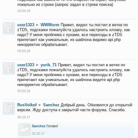
локально из строки (запрос задал в строке поиска)
23.04.18
user1323
►
WWWorm
Привет, видел ты постил в ветке по
zTDS, подскажи пожалуйста удалось настроить клоаку, как
надо? У меня проблема с куками, все переходы в zTDS
прилетают как уникальные, из шаблона видимо api.php
некорректно обрабатывает.
03.04.18
user1323
►
yurik_71
Привет, видел ты постил в ветке по
zTDS, подскажи пожалуйста удалось настроить клоаку, как
надо? У меня проблема с куками, все переходы в zTDS
прилетают как уникальные, из шаблона видите api.php
некорректно обрабатывает.
03.04.18
RusVolkof
►
Sanchez
Добрый день. Обновился до открытой
версии. Жду доступа к закрытой части форума. Спасибо.
28.10.17
Sanchez
Готово!
28.10.17