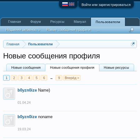
Войти или зарегистрироваться
Главная
Форум
Ресурсы
Мануал
Пользователи
Недавняя активность
Новые сообщения профиля
...
Главная
Пользователи
Новые сообщения профиля
Новые сообщения
Новые сообщения профиля
Новые ресурсы
1
2
3
4
5
6
→
9
Вперёд >
b0yzn0ize
Name)
01.04.24
b0yzn0ize
noname
19.03.24