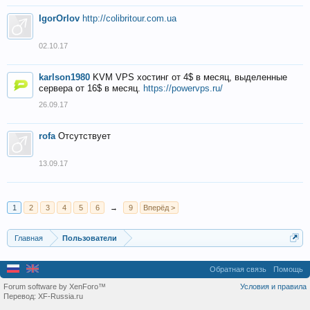
IgorOrlov
http://colibritour.com.ua
02.10.17
karlson1980
KVM VPS хостинг от 4$ в месяц, выделенные
сервера от 16$ в месяц.
https://powervps.ru/
26.09.17
rofa
Отсутствует
13.09.17
1
2
3
4
5
6
→
9
Вперёд >
Главная
Пользователи
Обратная связь
Помощь
Forum software by XenForo™
Условия и правила
Перевод:
XF-Russia.ru