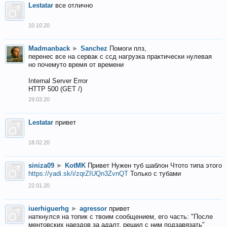
Lestatar
все отлично
10.10.20
Madmanback
►
Sanchez
Помоги плз,
перенес все на сервак с ссд нагрузка практически нулевая
но почемуто время от времени
Internal Server Error
HTTP 500 (GET /)
29.03.20
Lestatar
привет
18.02.20
siniza09
►
KotMK
Привет Нужен туб шаблон Чтото типа этого
https://yadi.sk/i/zqrZIUQn3ZvnQT
Только с тубами
22.01.20
iuerhiguerhg
►
agressor
привет
наткнулся на топик с твоим сообщением, его часть: "После
ментовских наездов за адалт, решил с ним подзавязать"