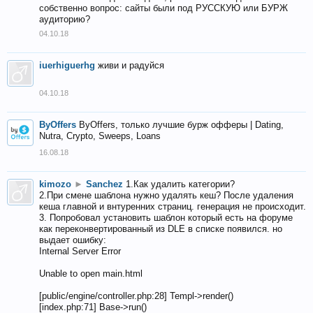
собственно вопрос: сайты были под РУССКУЮ или БУРЖ
аудиторию?
04.10.18
iuerhiguerhg
живи и радуйся
04.10.18
ByOffers
ByOffers, только лучшие бурж офферы | Dating,
Nutra, Crypto, Sweeps, Loans
16.08.18
kimozo
►
Sanchez
1.Как удалить категории?
2.При смене шаблона нужно удалять кеш? После удаления
кеша главной и внтуренних страниц. генерация не происходит.
3. Попробовал установить шаблон который есть на форуме
как переконвертированный из DLE в списке появился. но
выдает ошибку:
Internal Server Error
Unable to open main.html
[public/engine/controller.php:28] Templ->render()
[index.php:71] Base->run()