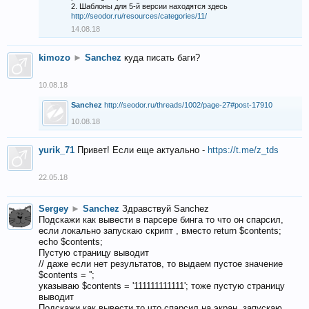
2. Шаблоны для 5-й версии находятся здесь
http://seodor.ru/resources/categories/11/
14.08.18
kimozo
►
Sanchez
куда писать баги?
10.08.18
Sanchez
http://seodor.ru/threads/1002/page-27#post-17910
10.08.18
yurik_71
Привет! Если еще актуально -
https://t.me/z_tds
22.05.18
Sergey
►
Sanchez
Здравствуй Sanchez
Подскажи как вывести в парсере бинга то что он спарсил,
если локально запускаю скрипт , вместо return $contents;
echo $contents;
Пустую страницу выводит
// даже если нет результатов, то выдаем пустое значение
$contents = '';
указываю $contents = '111111111111'; тоже пустую страницу
выводит
Подскажи как вывести то что спарсил на экран, запускаю