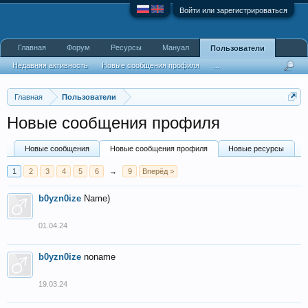
Войти или зарегистрироваться
Главная
Форум
Ресурсы
Мануал
Пользователи
Недавняя активность
Новые сообщения профиля
...
Главная
Пользователи
Новые сообщения профиля
Новые сообщения
Новые сообщения профиля
Новые ресурсы
1
2
3
4
5
6
→
9
Вперёд >
b0yzn0ize
Name)
01.04.24
b0yzn0ize
noname
19.03.24