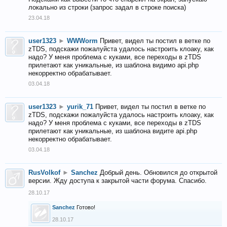
локально из строки (запрос задал в строке поиска)
23.04.18
user1323
►
WWWorm
Привет, видел ты постил в ветке по
zTDS, подскажи пожалуйста удалось настроить клоаку, как
надо? У меня проблема с куками, все переходы в zTDS
прилетают как уникальные, из шаблона видимо api.php
некорректно обрабатывает.
03.04.18
user1323
►
yurik_71
Привет, видел ты постил в ветке по
zTDS, подскажи пожалуйста удалось настроить клоаку, как
надо? У меня проблема с куками, все переходы в zTDS
прилетают как уникальные, из шаблона видите api.php
некорректно обрабатывает.
03.04.18
RusVolkof
►
Sanchez
Добрый день. Обновился до открытой
версии. Жду доступа к закрытой части форума. Спасибо.
28.10.17
Sanchez
Готово!
28.10.17