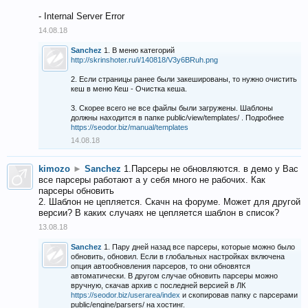
- Internal Server Error
14.08.18
Sanchez
1. В меню категорий
http://skrinshoter.ru/i/140818/V3y6BRuh.png
2. Если страницы ранее были закешированы, то нужно очистить
кеш в меню Кеш - Очистка кеша.
3. Скорее всего не все файлы были загружены. Шаблоны
должны находится в папке public/view/templates/ . Подробнее
https://seodor.biz/manual/templates
14.08.18
kimozo
►
Sanchez
1.Парсеры не обновляются. в демо у Вас
все парсеры работают а у себя много не рабочих. Как
парсеры обновить
2. Шаблон не цепляется. Скачн на форуме. Может для другой
версии? В каких случаях не цепляется шаблон в список?
13.08.18
Sanchez
1. Пару дней назад все парсеры, которые можно было
обновить, обновил. Если в глобальных настройках включена
опция автообновления парсеров, то они обновятся
автоматически. В другом случае обновить парсеры можно
вручную, скачав архив с последней версией в ЛК
https://seodor.biz/userarea/index
и скопировав папку с парсерами
public/engine/parsers/ на хостинг.