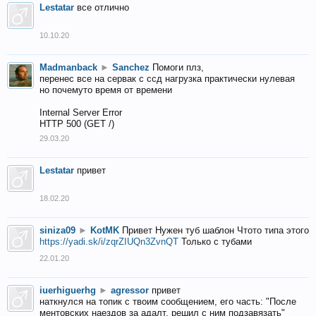
Lestatar
все отлично
10.10.20
Madmanback
►
Sanchez
Помоги плз,
перенес все на сервак с ссд нагрузка практически нулевая
но почемуто время от времени
Internal Server Error
HTTP 500 (GET /)
29.03.20
Lestatar
привет
18.02.20
siniza09
►
KotMK
Привет Нужен туб шаблон Чтото типа этого
https://yadi.sk/i/zqrZIUQn3ZvnQT
Только с тубами
22.01.20
iuerhiguerhg
►
agressor
привет
наткнулся на топик с твоим сообщением, его часть: "После
ментовских наездов за адалт, решил с ним подзавязать"