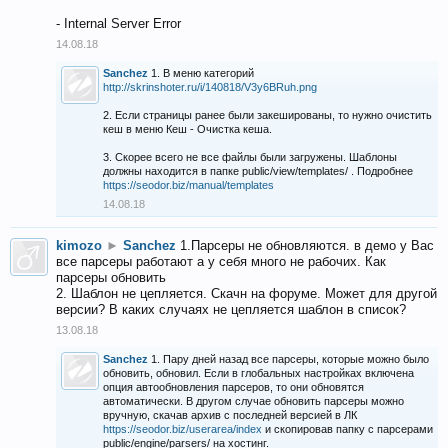
- Internal Server Error
14.08.18
Sanchez
1. В меню категорий
http://skrinshoter.ru/i/140818/V3y6BRuh.png
2. Если страницы ранее были закешированы, то нужно очистить
кеш в меню Кеш - Очистка кеша.
3. Скорее всего не все файлы были загружены. Шаблоны
должны находится в папке public/view/templates/ . Подробнее
https://seodor.biz/manual/templates
14.08.18
kimozo
►
Sanchez
1.Парсеры не обновляются. в демо у Вас
все парсеры работают а у себя много не рабочих. Как
парсеры обновить
2. Шаблон не цепляется. Скачн на форуме. Может для другой
версии? В каких случаях не цепляется шаблон в список?
13.08.18
Sanchez
1. Пару дней назад все парсеры, которые можно было
обновить, обновил. Если в глобальных настройках включена
опция автообновления парсеров, то они обновятся
автоматически. В другом случае обновить парсеры можно
вручную, скачав архив с последней версией в ЛК
https://seodor.biz/userarea/index
и скопировав папку с парсерами
public/engine/parsers/ на хостинг.