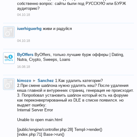
собственно вопрос: сайты были под РУССКУЮ или БУРЖ
аудиторию?
04.10.18
iuerhiguerhg
живи и радуйся
04.10.18
ByOffers
ByOffers, только лучшие бурж офферы | Dating,
Nutra, Crypto, Sweeps, Loans
16.08.18
kimozo
►
Sanchez
1.Как удалить категории?
2.При смене шаблона нужно удалять кеш? После удаления
кеша главной и внтуренних страниц. генерация не происходит.
3. Попробовал установить шаблон который есть на форуме
как переконвертированный из DLE в списке появился. но
выдает ошибку:
Internal Server Error
Unable to open main.html
[public/engine/controller.php:28] Templ->render()
[index.php:71] Base->run()