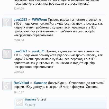
локально из строки (запрос задал в строке поиска)
23.04.18
user1323
►
WWWorm
Привет, видел ты постил в ветке по
zTDS, подскажи пожалуйста удалось настроить клоаку, как
надо? У меня проблема с куками, все переходы в zTDS
прилетают как уникальные, из шаблона видимо api.php
некорректно обрабатывает.
03.04.18
user1323
►
yurik_71
Привет, видел ты постил в ветке по
zTDS, подскажи пожалуйста удалось настроить клоаку, как
надо? У меня проблема с куками, все переходы в zTDS
прилетают как уникальные, из шаблона видите api.php
некорректно обрабатывает.
03.04.18
RusVolkof
►
Sanchez
Добрый день. Обновился до открытой
версии. Жду доступа к закрытой части форума. Спасибо.
28.10.17
Sanchez
Готово!
28.10.17