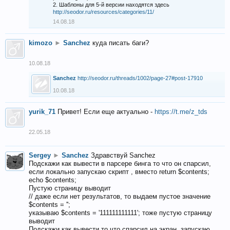
2. Шаблоны для 5-й версии находятся здесь
http://seodor.ru/resources/categories/11/
14.08.18
kimozo
►
Sanchez
куда писать баги?
10.08.18
Sanchez
http://seodor.ru/threads/1002/page-27#post-17910
10.08.18
yurik_71
Привет! Если еще актуально -
https://t.me/z_tds
22.05.18
Sergey
►
Sanchez
Здравствуй Sanchez
Подскажи как вывести в парсере бинга то что он спарсил,
если локально запускаю скрипт , вместо return $contents;
echo $contents;
Пустую страницу выводит
// даже если нет результатов, то выдаем пустое значение
$contents = '';
указываю $contents = '111111111111'; тоже пустую страницу
выводит
Подскажи как вывести то что спарсил на экран, запускаю