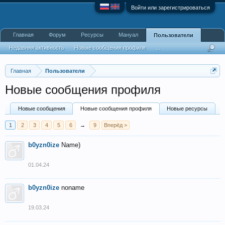
Войти или зарегистрироваться
Главная
Форум
Ресурсы
Мануал
Пользователи
Недавняя активность
Новые сообщения профиля
...
Главная
Пользователи
Новые сообщения профиля
Новые сообщения
Новые сообщения профиля
Новые ресурсы
1
2
3
4
5
6
→
9
Вперёд >
b0yzn0ize
Name)
01.04.24
b0yzn0ize
noname
19.03.24