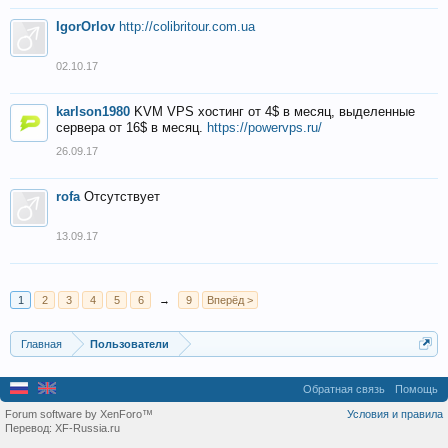
IgorOrlov
http://colibritour.com.ua
02.10.17
karlson1980
KVM VPS хостинг от 4$ в месяц, выделенные
сервера от 16$ в месяц.
https://powervps.ru/
26.09.17
rofa
Отсутствует
13.09.17
1
2
3
4
5
6
→
9
Вперёд >
Главная
Пользователи
Обратная связь
Помощь
Forum software by XenForo™
Условия и правила
Перевод:
XF-Russia.ru