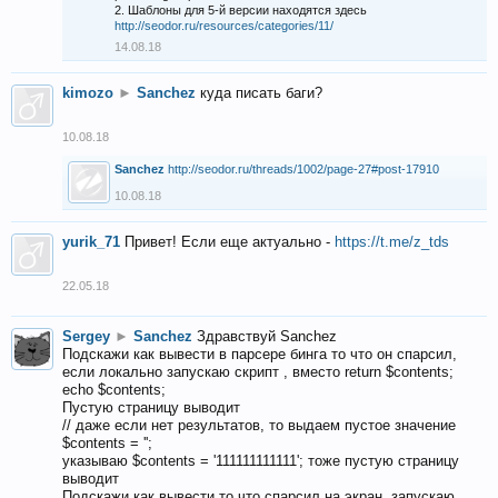
2. Шаблоны для 5-й версии находятся здесь
http://seodor.ru/resources/categories/11/
14.08.18
kimozo
►
Sanchez
куда писать баги?
10.08.18
Sanchez
http://seodor.ru/threads/1002/page-27#post-17910
10.08.18
yurik_71
Привет! Если еще актуально -
https://t.me/z_tds
22.05.18
Sergey
►
Sanchez
Здравствуй Sanchez
Подскажи как вывести в парсере бинга то что он спарсил,
если локально запускаю скрипт , вместо return $contents;
echo $contents;
Пустую страницу выводит
// даже если нет результатов, то выдаем пустое значение
$contents = '';
указываю $contents = '111111111111'; тоже пустую страницу
выводит
Подскажи как вывести то что спарсил на экран, запускаю