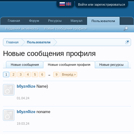
Войти или зарегистрироваться
Главная
Форум
Ресурсы
Мануал
Пользователи
Недавняя активность
Новые сообщения профиля
...
Главная
Пользователи
Новые сообщения профиля
Новые сообщения
Новые сообщения профиля
Новые ресурсы
1
2
3
4
5
6
→
9
Вперёд >
b0yzn0ize
Name)
01.04.24
b0yzn0ize
noname
19.03.24