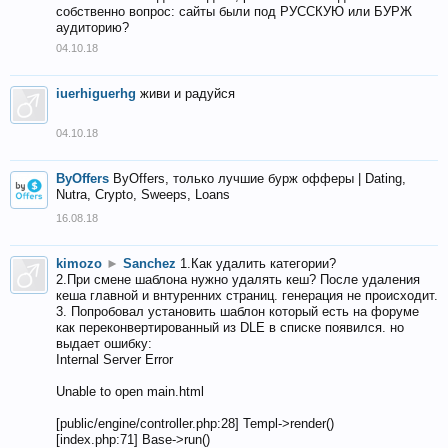
собственно вопрос: сайты были под РУССКУЮ или БУРЖ
аудиторию?
04.10.18
iuerhiguerhg
живи и радуйся
04.10.18
ByOffers
ByOffers, только лучшие бурж офферы | Dating,
Nutra, Crypto, Sweeps, Loans
16.08.18
kimozo
►
Sanchez
1.Как удалить категории?
2.При смене шаблона нужно удалять кеш? После удаления
кеша главной и внтуренних страниц. генерация не происходит.
3. Попробовал установить шаблон который есть на форуме
как переконвертированный из DLE в списке появился. но
выдает ошибку:
Internal Server Error
Unable to open main.html
[public/engine/controller.php:28] Templ->render()
[index.php:71] Base->run()