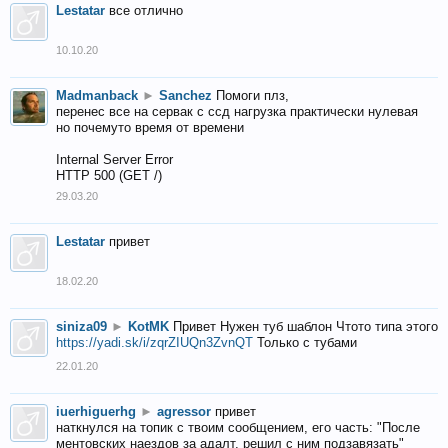
Lestatar
все отлично
10.10.20
Madmanback
►
Sanchez
Помоги плз,
перенес все на сервак с ссд нагрузка практически нулевая
но почемуто время от времени
Internal Server Error
HTTP 500 (GET /)
29.03.20
Lestatar
привет
18.02.20
siniza09
►
KotMK
Привет Нужен туб шаблон Чтото типа этого
https://yadi.sk/i/zqrZIUQn3ZvnQT
Только с тубами
22.01.20
iuerhiguerhg
►
agressor
привет
наткнулся на топик с твоим сообщением, его часть: "После
ментовских наездов за адалт, решил с ним подзавязать"