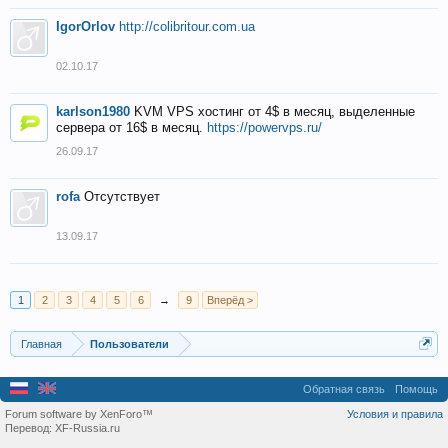
IgorOrlov
http://colibritour.com.ua
02.10.17
karlson1980
KVM VPS хостинг от 4$ в месяц, выделенные
сервера от 16$ в месяц.
https://powervps.ru/
26.09.17
rofa
Отсутствует
13.09.17
1
2
3
4
5
6
→
9
Вперёд >
Главная
Пользователи
Обратная связь
Помощь
Forum software by XenForo™
Условия и правила
Перевод:
XF-Russia.ru