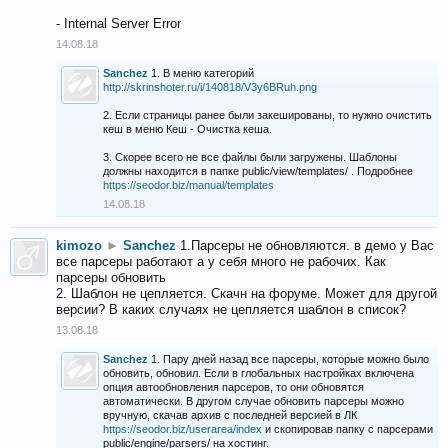
- Internal Server Error
14.08.18
Sanchez
1. В меню категорий
http://skrinshoter.ru/i/140818/V3y6BRuh.png
2. Если страницы ранее были закешированы, то нужно очистить
кеш в меню Кеш - Очистка кеша.
3. Скорее всего не все файлы были загружены. Шаблоны
должны находится в папке public/view/templates/ . Подробнее
https://seodor.biz/manual/templates
14.08.18
kimozo
►
Sanchez
1.Парсеры не обновляются. в демо у Вас
все парсеры работают а у себя много не рабочих. Как
парсеры обновить
2. Шаблон не цепляется. Скачн на форуме. Может для другой
версии? В каких случаях не цепляется шаблон в список?
13.08.18
Sanchez
1. Пару дней назад все парсеры, которые можно было
обновить, обновил. Если в глобальных настройках включена
опция автообновления парсеров, то они обновятся
автоматически. В другом случае обновить парсеры можно
вручную, скачав архив с последней версией в ЛК
https://seodor.biz/userarea/index
и скопировав папку с парсерами
public/engine/parsers/ на хостинг.