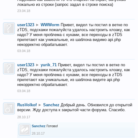
локально из строки (запрос задал в строке поиска)
23.04.18
user1323
►
WWWorm
Привет, видел ты постил в ветке по
zTDS, подскажи пожалуйста удалось настроить клоаку, как
надо? У меня проблема с куками, все переходы в zTDS
прилетают как уникальные, из шаблона видимо api.php
некорректно обрабатывает.
03.04.18
user1323
►
yurik_71
Привет, видел ты постил в ветке по
zTDS, подскажи пожалуйста удалось настроить клоаку, как
надо? У меня проблема с куками, все переходы в zTDS
прилетают как уникальные, из шаблона видите api.php
некорректно обрабатывает.
03.04.18
RusVolkof
►
Sanchez
Добрый день. Обновился до открытой
версии. Жду доступа к закрытой части форума. Спасибо.
28.10.17
Sanchez
Готово!
28.10.17