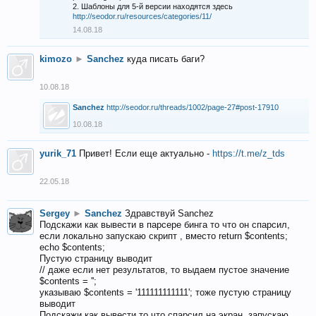
2. Шаблоны для 5-й версии находятся здесь
http://seodor.ru/resources/categories/11/
14.08.18
kimozo
►
Sanchez
куда писать баги?
10.08.18
Sanchez
http://seodor.ru/threads/1002/page-27#post-17910
10.08.18
yurik_71
Привет! Если еще актуально -
https://t.me/z_tds
22.05.18
Sergey
►
Sanchez
Здравствуй Sanchez
Подскажи как вывести в парсере бинга то что он спарсил,
если локально запускаю скрипт , вместо return $contents;
echo $contents;
Пустую страницу выводит
// даже если нет результатов, то выдаем пустое значение
$contents = '';
указываю $contents = '111111111111'; тоже пустую страницу
выводит
Подскажи как вывести то что спарсил на экран, запускаю