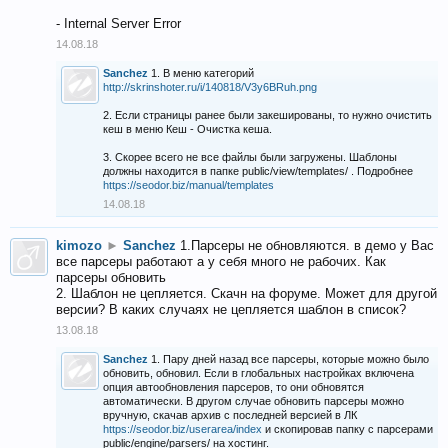
- Internal Server Error
14.08.18
Sanchez
1. В меню категорий
http://skrinshoter.ru/i/140818/V3y6BRuh.png
2. Если страницы ранее были закешированы, то нужно очистить
кеш в меню Кеш - Очистка кеша.
3. Скорее всего не все файлы были загружены. Шаблоны
должны находится в папке public/view/templates/ . Подробнее
https://seodor.biz/manual/templates
14.08.18
kimozo
►
Sanchez
1.Парсеры не обновляются. в демо у Вас
все парсеры работают а у себя много не рабочих. Как
парсеры обновить
2. Шаблон не цепляется. Скачн на форуме. Может для другой
версии? В каких случаях не цепляется шаблон в список?
13.08.18
Sanchez
1. Пару дней назад все парсеры, которые можно было
обновить, обновил. Если в глобальных настройках включена
опция автообновления парсеров, то они обновятся
автоматически. В другом случае обновить парсеры можно
вручную, скачав архив с последней версией в ЛК
https://seodor.biz/userarea/index
и скопировав папку с парсерами
public/engine/parsers/ на хостинг.