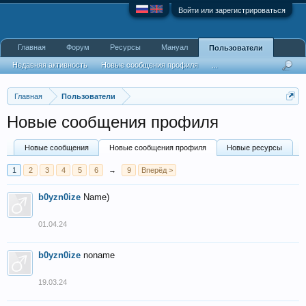
Войти или зарегистрироваться
Главная
Форум
Ресурсы
Мануал
Пользователи
Недавняя активность
Новые сообщения профиля
...
Главная
Пользователи
Новые сообщения профиля
Новые сообщения
Новые сообщения профиля
Новые ресурсы
1
2
3
4
5
6
→
9
Вперёд >
b0yzn0ize
Name)
01.04.24
b0yzn0ize
noname
19.03.24