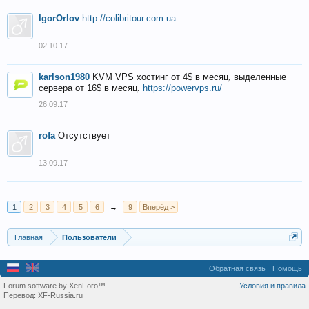
IgorOrlov
http://colibritour.com.ua
02.10.17
karlson1980
KVM VPS хостинг от 4$ в месяц, выделенные
сервера от 16$ в месяц.
https://powervps.ru/
26.09.17
rofa
Отсутствует
13.09.17
1
2
3
4
5
6
→
9
Вперёд >
Главная
Пользователи
Обратная связь
Помощь
Forum software by XenForo™
Условия и правила
Перевод:
XF-Russia.ru