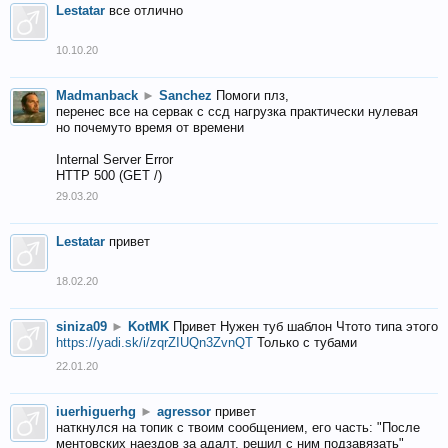
Lestatar
все отлично
10.10.20
Madmanback
►
Sanchez
Помоги плз,
перенес все на сервак с ссд нагрузка практически нулевая
но почемуто время от времени
Internal Server Error
HTTP 500 (GET /)
29.03.20
Lestatar
привет
18.02.20
siniza09
►
KotMK
Привет Нужен туб шаблон Чтото типа этого
https://yadi.sk/i/zqrZIUQn3ZvnQT
Только с тубами
22.01.20
iuerhiguerhg
►
agressor
привет
наткнулся на топик с твоим сообщением, его часть: "После
ментовских наездов за адалт, решил с ним подзавязать"