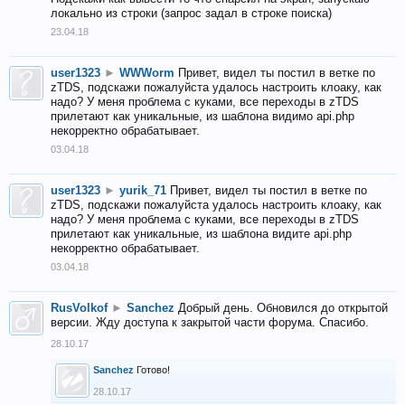
локально из строки (запрос задал в строке поиска)
23.04.18
user1323
►
WWWorm
Привет, видел ты постил в ветке по
zTDS, подскажи пожалуйста удалось настроить клоаку, как
надо? У меня проблема с куками, все переходы в zTDS
прилетают как уникальные, из шаблона видимо api.php
некорректно обрабатывает.
03.04.18
user1323
►
yurik_71
Привет, видел ты постил в ветке по
zTDS, подскажи пожалуйста удалось настроить клоаку, как
надо? У меня проблема с куками, все переходы в zTDS
прилетают как уникальные, из шаблона видите api.php
некорректно обрабатывает.
03.04.18
RusVolkof
►
Sanchez
Добрый день. Обновился до открытой
версии. Жду доступа к закрытой части форума. Спасибо.
28.10.17
Sanchez
Готово!
28.10.17