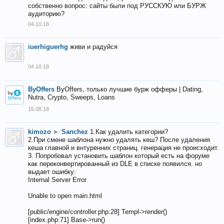
собственно вопрос: сайты были под РУССКУЮ или БУРЖ
аудиторию?
04.10.18
iuerhiguerhg
живи и радуйся
04.10.18
ByOffers
ByOffers, только лучшие бурж офферы | Dating,
Nutra, Crypto, Sweeps, Loans
16.08.18
kimozo
►
Sanchez
1.Как удалить категории?
2.При смене шаблона нужно удалять кеш? После удаления
кеша главной и внтуренних страниц. генерация не происходит.
3. Попробовал установить шаблон который есть на форуме
как переконвертированный из DLE в списке появился. но
выдает ошибку:
Internal Server Error
Unable to open main.html
[public/engine/controller.php:28] Templ->render()
[index.php:71] Base->run()