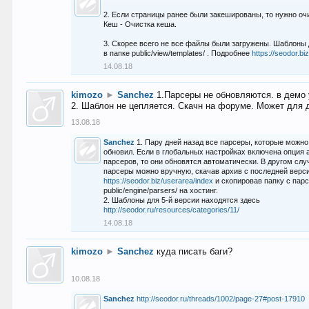
2. Если страницы ранее были закешированы, то нужно оч
Кеш - Очистка кеша.
3. Скорее всего не все файлы были загружены. Шаблоны
в папке public/view/templates/ . Подробнее
https://seodor.b
14.08.18
kimozo
►
Sanchez
1.Парсеры не обновляются. в демо 
2. Шаблон не цепляется. Скачн на форуме. Может для д
13.08.18
Sanchez
1. Пару дней назад все парсеры, которые можно
обновил. Если в глобальных настройках включена опция
парсеров, то они обновятся автоматически. В другом слу
парсеры можно вручную, скачав архив с последней верс
https://seodor.biz/userarea/index
и скопировав папку с пар
public/engine/parsers/ на хостинг.
2. Шаблоны для 5-й версии находятся здесь
http://seodor.ru/resources/categories/11/
14.08.18
kimozo
►
Sanchez
куда писать баги?
10.08.18
Sanchez
http://seodor.ru/threads/1002/page-27#post-17910