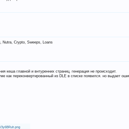
 Nutra, Crypto, Sweeps, Loans
ия кеша главной и внтуренних страниц. генерация не происходит.
ме как переконвертированный из DLE в списке появился. но выдает оши
18/V3y6BRuh.png