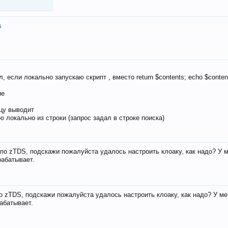
s
, если локально запускаю скрипт , вместо return $contents; echo $conten
ие
ицу выводит
ю локально из строки (запрос задал в строке поиска)
е по zTDS, подскажи пожалуйста удалось настроить клоаку, как надо? У 
рабатывает.
по zTDS, подскажи пожалуйста удалось настроить клоаку, как надо? У м
рабатывает.