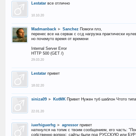
Lestatar
все отлично
10.10.20
Madmanback
►
Sanchez
Помоги плз,
перенес все на сервак с ссд нагрузка практически нуле
но почемуто время от времени
Internal Server Error
HTTP 500 (GET /)
29.03.20
Lestatar
привет
18.02.20
siniza09
►
KotMK
Привет Нужен туб шаблон Чтото тип
22.01.20
iuerhiguerhg
►
agressor
привет
наткнулся на топик с твоим сообщением, его часть: "П
собственно вопрос: сайты были под РУССКУЮ или БУ