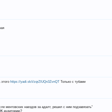
вая
а этого
https://yadi.sk/i/zqrZIUQn3ZvnQT
Только с тубами
осле ментовских наездов за адалт, решил с ним подзавязать"
РЖ аудиторию?