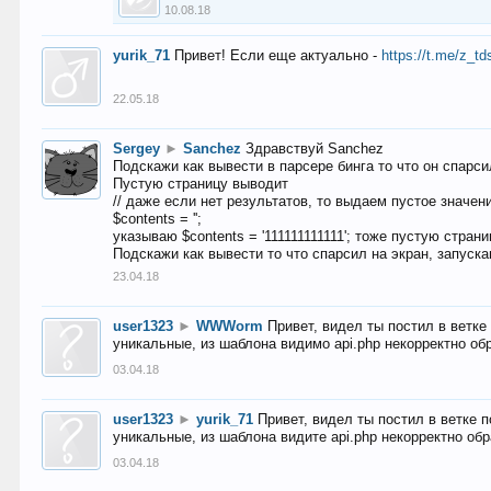
10.08.18
yurik_71
Привет! Если еще актуально -
https://t.me/z_td
22.05.18
Sergey
►
Sanchez
Здравствуй Sanchez
Подскажи как вывести в парсере бинга то что он спарсил
Пустую страницу выводит
// даже если нет результатов, то выдаем пустое значен
$contents = '';
указываю $contents = '111111111111'; тоже пустую стран
Подскажи как вывести то что спарсил на экран, запуска
23.04.18
user1323
►
WWWorm
Привет, видел ты постил в ветк
уникальные, из шаблона видимо api.php некорректно об
03.04.18
user1323
►
yurik_71
Привет, видел ты постил в ветке 
уникальные, из шаблона видите api.php некорректно об
03.04.18