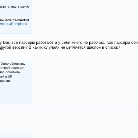
истить кеш в меню
 должны находится
iz/manual/templates
у Вас все парсеры работают а у себя много не рабочих. Как парсеры об
ругой версии? В каких случаях не цепляется шаблон в список?
 было обновить,
 автообновления
чае обновить
ией в ЛК
серами