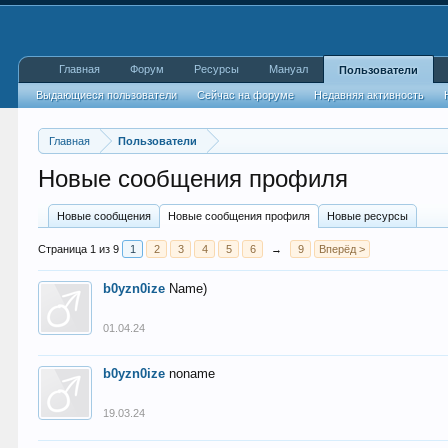
Главная
Форум
Ресурсы
Мануал
Пользователи
Выдающиеся пользователи
Сейчас на форуме
Недавняя активность
Главная
Пользователи
Новые сообщения профиля
Новые сообщения
Новые сообщения профиля
Новые ресурсы
Страница 1 из 9
1
2
3
4
5
6
→
9
Вперёд >
b0yzn0ize
Name)
01.04.24
b0yzn0ize
noname
19.03.24