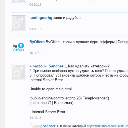
04.10.18
iuerhiguerhg
живи и радуйся
04.10.18
ByOffers
ByOffers, только лучшие бурж офферы | Dating,
16.08.18
kimozo
►
Sanchez
1.Как удалить категории?
2.При смене шаблона нужно удалять кеш? После удален
3. Попробовал установить шаблон который есть на фору
Internal Server Error
Unable to open main.html
[public/engine/controller.php:28] Templ->render()
[index.php:71] Base->run()
- Internal Server Error
14.08.18
Sanchez
1. В меню категорий
http://skrinshoter.ru/i/1408