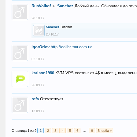
RusVolkof
►
Sanchez
Добрый день. Обновился до откр
28.10.17
Sanchez
Готово!
28.10.17
IgorOrlov
http://colibritour.com.ua
02.10.17
karlson1980
KVM VPS хостинг от 4$ в месяц, выделенн
26.09.17
rofa
Отсутствует
13.09.17
Страница 1 из 9
1
2
3
4
5
6
→
9
Вперёд >