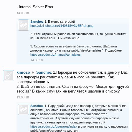
- Internal Server Error
14.08.18
Sanchez
1. В меню категорий
http://skrinshoter.ru/i/140818/V3y6BRuh.png
2. Если страницы ранее были закешированы, то нужно очистить
кеш в меню Кеш - Очистка кеша.
3. Скорее всего не все файлы были загружены. Шаблоны
должны находится в папке public/view/templates/ . Подробнее
https://seodor.biz/manual/templates
14.08.18
kimozo
►
Sanchez
1.Парсеры не обновляются. в демо у Вас
все парсеры работают а у себя много не рабочих. Как
парсеры обновить
2. Шаблон не цепляется. Скачн на форуме. Может для другой
версии? В каких случаях не цепляется шаблон в список?
13.08.18
Sanchez
1. Пару дней назад все парсеры, которые можно было
обновить, обновил. Если в глобальных настройках включена
опция автообновления парсеров, то они обновятся
автоматически. В другом случае обновить парсеры можно
вручную, скачав архив с последней версией в ЛК
https://seodor.biz/userarea/index
и скопировав папку с парсерами
public/engine/parsers/ на хостинг.