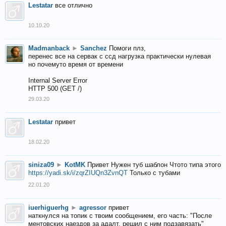
Lestatar
все отлично
10.10.20
Madmanback
►
Sanchez
Помоги плз,
перенес все на сервак с ссд нагрузка практически нулевая
но почемуто время от времени
Internal Server Error
HTTP 500 (GET /)
29.03.20
Lestatar
привет
18.02.20
siniza09
►
KotMK
Привет Нужен туб шаблон Чтото типа этого
https://yadi.sk/i/zqrZIUQn3ZvnQT
Только с тубами
22.01.20
iuerhiguerhg
►
agressor
привет
наткнулся на топик с твоим сообщением, его часть: "После
ментовских наездов за адалт, решил с ним подзавязать"