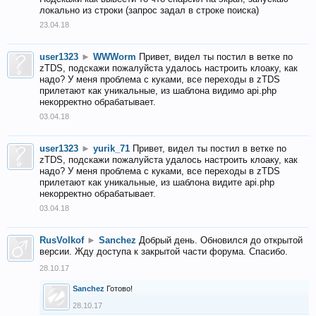
локально из строки (запрос задал в строке поиска)
23.04.18
user1323
►
WWWorm
Привет, видел ты постил в ветке по
zTDS, подскажи пожалуйста удалось настроить клоаку, как
надо? У меня проблема с куками, все переходы в zTDS
прилетают как уникальные, из шаблона видимо api.php
некорректно обрабатывает.
03.04.18
user1323
►
yurik_71
Привет, видел ты постил в ветке по
zTDS, подскажи пожалуйста удалось настроить клоаку, как
надо? У меня проблема с куками, все переходы в zTDS
прилетают как уникальные, из шаблона видите api.php
некорректно обрабатывает.
03.04.18
RusVolkof
►
Sanchez
Добрый день. Обновился до открытой
версии. Жду доступа к закрытой части форума. Спасибо.
28.10.17
Sanchez
Готово!
28.10.17