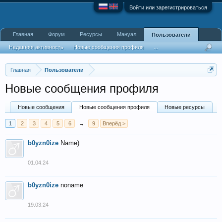
Войти или зарегистрироваться
Главная
Форум
Ресурсы
Мануал
Пользователи
Недавняя активность
Новые сообщения профиля
...
Главная
Пользователи
Новые сообщения профиля
Новые сообщения
Новые сообщения профиля
Новые ресурсы
1
2
3
4
5
6
→
9
Вперёд >
b0yzn0ize
Name)
01.04.24
b0yzn0ize
noname
19.03.24