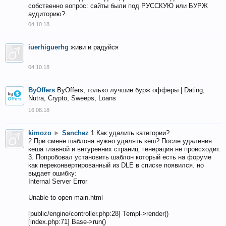
собственно вопрос: сайты были под РУССКУЮ или БУРЖ
аудиторию?
04.10.18
iuerhiguerhg
живи и радуйся
04.10.18
ByOffers
ByOffers, только лучшие бурж офферы | Dating,
Nutra, Crypto, Sweeps, Loans
16.08.18
kimozo
►
Sanchez
1.Как удалить категории?
2.При смене шаблона нужно удалять кеш? После удаления
кеша главной и внтуренних страниц. генерация не происходит.
3. Попробовал установить шаблон который есть на форуме
как переконвертированный из DLE в списке появился. но
выдает ошибку:
Internal Server Error
Unable to open main.html
[public/engine/controller.php:28] Templ->render()
[index.php:71] Base->run()