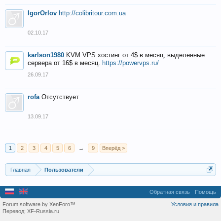
IgorOrlov
http://colibritour.com.ua
02.10.17
karlson1980
KVM VPS хостинг от 4$ в месяц, выделенные
сервера от 16$ в месяц.
https://powervps.ru/
26.09.17
rofa
Отсутствует
13.09.17
1
2
3
4
5
6
→
9
Вперёд >
Главная
Пользователи
Обратная связь
Помощь
Forum software by XenForo™
Условия и правила
Перевод:
XF-Russia.ru