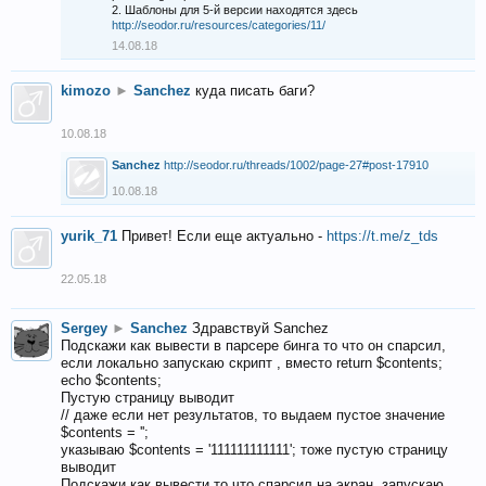
2. Шаблоны для 5-й версии находятся здесь
http://seodor.ru/resources/categories/11/
14.08.18
kimozo
►
Sanchez
куда писать баги?
10.08.18
Sanchez
http://seodor.ru/threads/1002/page-27#post-17910
10.08.18
yurik_71
Привет! Если еще актуально -
https://t.me/z_tds
22.05.18
Sergey
►
Sanchez
Здравствуй Sanchez
Подскажи как вывести в парсере бинга то что он спарсил,
если локально запускаю скрипт , вместо return $contents;
echo $contents;
Пустую страницу выводит
// даже если нет результатов, то выдаем пустое значение
$contents = '';
указываю $contents = '111111111111'; тоже пустую страницу
выводит
Подскажи как вывести то что спарсил на экран, запускаю