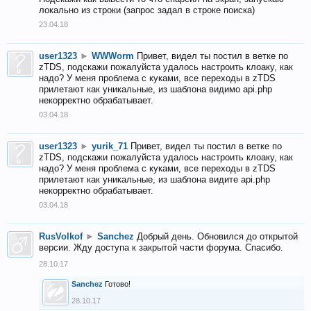
локально из строки (запрос задал в строке поиска)
23.04.18
user1323
►
WWWorm
Привет, видел ты постил в ветке по
zTDS, подскажи пожалуйста удалось настроить клоаку, как
надо? У меня проблема с куками, все переходы в zTDS
прилетают как уникальные, из шаблона видимо api.php
некорректно обрабатывает.
03.04.18
user1323
►
yurik_71
Привет, видел ты постил в ветке по
zTDS, подскажи пожалуйста удалось настроить клоаку, как
надо? У меня проблема с куками, все переходы в zTDS
прилетают как уникальные, из шаблона видите api.php
некорректно обрабатывает.
03.04.18
RusVolkof
►
Sanchez
Добрый день. Обновился до открытой
версии. Жду доступа к закрытой части форума. Спасибо.
28.10.17
Sanchez
Готово!
28.10.17