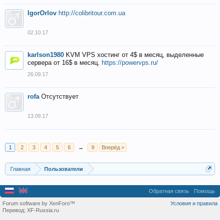
IgorOrlov
http://colibritour.com.ua
02.10.17
karlson1980
KVM VPS хостинг от 4$ в месяц, выделенные
сервера от 16$ в месяц.
https://powervps.ru/
26.09.17
rofa
Отсутствует
13.09.17
1
2
3
4
5
6
→
9
Вперёд >
Главная
Пользователи
Обратная связь
Помощь
Forum software by XenForo™
Условия и правила
Перевод:
XF-Russia.ru