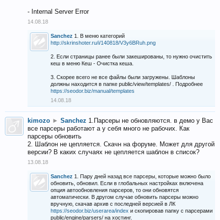
- Internal Server Error
14.08.18
Sanchez
1. В меню категорий
http://skrinshoter.ru/i/140818/V3y6BRuh.png
2. Если страницы ранее были закешированы, то нужно очистить
кеш в меню Кеш - Очистка кеша.
3. Скорее всего не все файлы были загружены. Шаблоны
должны находится в папке public/view/templates/ . Подробнее
https://seodor.biz/manual/templates
14.08.18
kimozo
►
Sanchez
1.Парсеры не обновляются. в демо у Вас
все парсеры работают а у себя много не рабочих. Как
парсеры обновить
2. Шаблон не цепляется. Скачн на форуме. Может для другой
версии? В каких случаях не цепляется шаблон в список?
13.08.18
Sanchez
1. Пару дней назад все парсеры, которые можно было
обновить, обновил. Если в глобальных настройках включена
опция автообновления парсеров, то они обновятся
автоматически. В другом случае обновить парсеры можно
вручную, скачав архив с последней версией в ЛК
https://seodor.biz/userarea/index
и скопировав папку с парсерами
public/engine/parsers/ на хостинг.