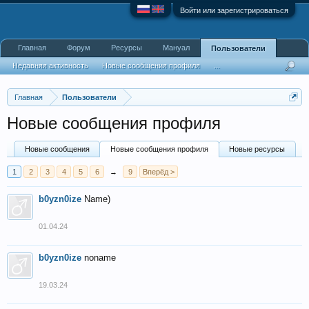
Войти или зарегистрироваться
Главная
Форум
Ресурсы
Мануал
Пользователи
Недавняя активность
Новые сообщения профиля
...
Главная
Пользователи
Новые сообщения профиля
Новые сообщения
Новые сообщения профиля
Новые ресурсы
1
2
3
4
5
6
→
9
Вперёд >
b0yzn0ize
Name)
01.04.24
b0yzn0ize
noname
19.03.24