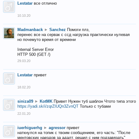
Lestatar
все отлично
10.10.20
Madmanback
►
Sanchez
Помоги плз,
перенес все на сервак с ссд нагрузка практически нулевая
но почемуто время от времени
Internal Server Error
HTTP 500 (GET /)
29.03.20
Lestatar
привет
18.02.20
siniza09
►
KotMK
Привет Нужен туб шаблон Чтото типа этого
https://yadi.sk/i/zqrZIUQn3ZvnQT
Только с тубами
22.01.20
iuerhiguerhg
►
agressor
привет
наткнулся на топик с твоим сообщением, его часть: "После
ментовских наездов за адалт, решил с ним подзавязать"