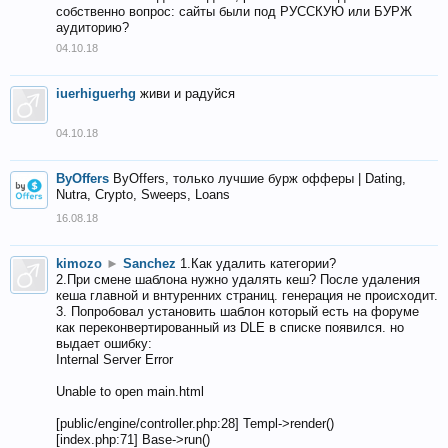
собственно вопрос: сайты были под РУССКУЮ или БУРЖ
аудиторию?
04.10.18
iuerhiguerhg
живи и радуйся
04.10.18
ByOffers
ByOffers, только лучшие бурж офферы | Dating,
Nutra, Crypto, Sweeps, Loans
16.08.18
kimozo
►
Sanchez
1.Как удалить категории?
2.При смене шаблона нужно удалять кеш? После удаления
кеша главной и внтуренних страниц. генерация не происходит.
3. Попробовал установить шаблон который есть на форуме
как переконвертированный из DLE в списке появился. но
выдает ошибку:
Internal Server Error
Unable to open main.html
[public/engine/controller.php:28] Templ->render()
[index.php:71] Base->run()