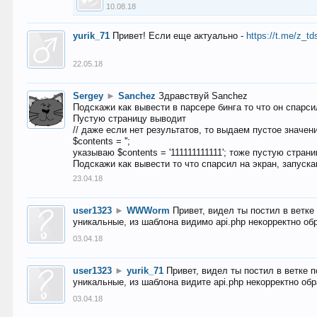
10.08.18
yurik_71
Привет! Если еще актуально -
https://t.me/z_td
22.05.18
Sergey
►
Sanchez
Здравствуй Sanchez
Подскажи как вывести в парсере бинга то что он спарсил
Пустую страницу выводит
// даже если нет результатов, то выдаем пустое значен
$contents = '';
указываю $contents = '111111111111'; тоже пустую стран
Подскажи как вывести то что спарсил на экран, запуска
23.04.18
user1323
►
WWWorm
Привет, видел ты постил в ветк
уникальные, из шаблона видимо api.php некорректно об
03.04.18
user1323
►
yurik_71
Привет, видел ты постил в ветке 
уникальные, из шаблона видите api.php некорректно об
03.04.18