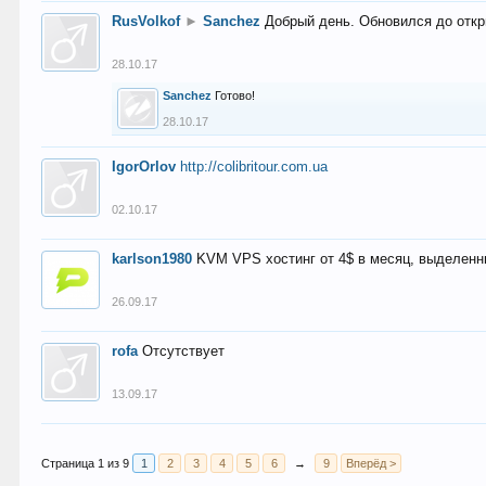
RusVolkof
►
Sanchez
Добрый день. Обновился до откр
28.10.17
Sanchez
Готово!
28.10.17
IgorOrlov
http://colibritour.com.ua
02.10.17
karlson1980
KVM VPS хостинг от 4$ в месяц, выделенн
26.09.17
rofa
Отсутствует
13.09.17
Страница 1 из 9
1
2
3
4
5
6
→
9
Вперёд >