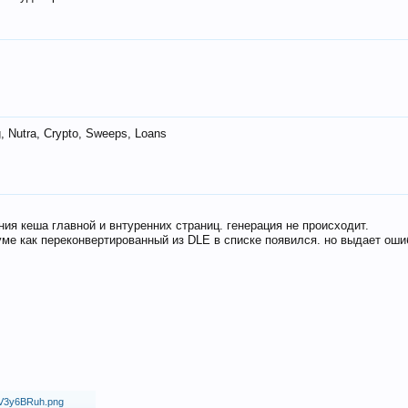
 Nutra, Crypto, Sweeps, Loans
ия кеша главной и внтуренних страниц. генерация не происходит.
ме как переконвертированный из DLE в списке появился. но выдает оши
18/V3y6BRuh.png