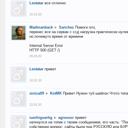
Lestatar
все отлично
10.10.20
Madmanback
►
Sanchez
Помоги плз,
перенес все на сервак с ссд нагрузка практически нуле
но почемуто время от времени
Internal Server Error
HTTP 500 (GET /)
29.03.20
Lestatar
привет
18.02.20
siniza09
►
KotMK
Привет Нужен туб шаблон Чтото тип
22.01.20
iuerhiguerhg
►
agressor
привет
наткнулся на топик с твоим сообщением, его часть: "П
собственно вопрос: сайты были под РУССКУЮ или БУ