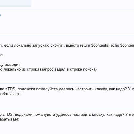
s
, если локально запускаю скрипт , вместо return $contents; echo $conten
ие
ицу выводит
ю локально из строки (запрос задал в строке поиска)
е по zTDS, подскажи пожалуйста удалось настроить клоаку, как надо? У 
рабатывает.
по zTDS, подскажи пожалуйста удалось настроить клоаку, как надо? У м
рабатывает.