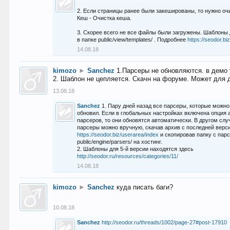
2. Если страницы ранее были закешированы, то нужно оч
Кеш - Очистка кеша.
3. Скорее всего не все файлы были загружены. Шаблоны
в папке public/view/templates/ . Подробнее
https://seodor.b
14.08.18
kimozo
►
Sanchez
1.Парсеры не обновляются. в демо 
2. Шаблон не цепляется. Скачн на форуме. Может для д
13.08.18
Sanchez
1. Пару дней назад все парсеры, которые можно
обновил. Если в глобальных настройках включена опция
парсеров, то они обновятся автоматически. В другом слу
парсеры можно вручную, скачав архив с последней верс
https://seodor.biz/userarea/index
и скопировав папку с пар
public/engine/parsers/ на хостинг.
2. Шаблоны для 5-й версии находятся здесь
http://seodor.ru/resources/categories/11/
14.08.18
kimozo
►
Sanchez
куда писать баги?
10.08.18
Sanchez
http://seodor.ru/threads/1002/page-27#post-17910