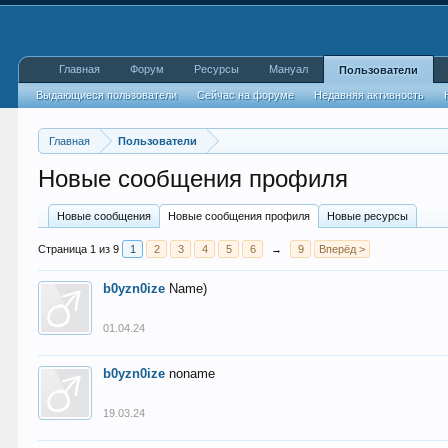
Главная
Форум
Ресурсы
Мануал
Пользователи
Выдающиеся пользователи
Сейчас на форуме
Недавняя активность
Главная
Пользователи
Новые сообщения профиля
Новые сообщения
Новые сообщения профиля
Новые ресурсы
Страница 1 из 9
1
2
3
4
5
6
→
9
Вперёд >
b0yzn0ize
Name)
01.04.24
b0yzn0ize
noname
19.03.24