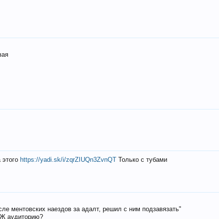
вая
а этого
https://yadi.sk/i/zqrZIUQn3ZvnQT
Только с тубами
осле ментовских наездов за адалт, решил с ним подзавязать"
РЖ аудиторию?