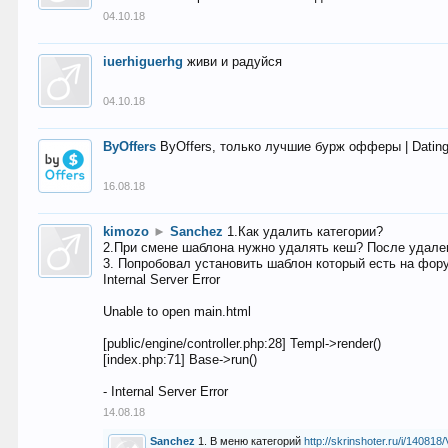
04.10.18
iuerhiguerhg
живи и радуйся
04.10.18
ByOffers
ByOffers, только лучшие бурж офферы | Dating,
16.08.18
kimozo
►
Sanchez
1.Как удалить категории?
2.При смене шаблона нужно удалять кеш? После удален
3. Попробовал установить шаблон который есть на фору
Internal Server Error
Unable to open main.html
[public/engine/controller.php:28] Templ->render()
[index.php:71] Base->run()
- Internal Server Error
14.08.18
Sanchez
1. В меню категорий
http://skrinshoter.ru/i/1408