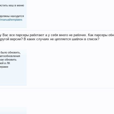
истить кеш в меню
 должны находится
iz/manual/templates
у Вас все парсеры работают а у себя много не рабочих. Как парсеры об
ругой версии? В каких случаях не цепляется шаблон в список?
 было обновить,
 автообновления
чае обновить
ией в ЛК
серами