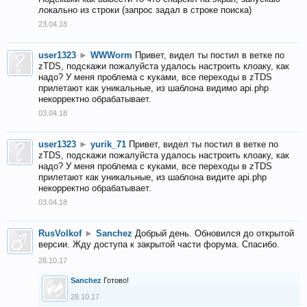
локально из строки (запрос задал в строке поиска)
23.04.18
user1323
►
WWWorm
Привет, видел ты постил в ветке по
zTDS, подскажи пожалуйста удалось настроить клоаку, как
надо? У меня проблема с куками, все переходы в zTDS
прилетают как уникальные, из шаблона видимо api.php
некорректно обрабатывает.
03.04.18
user1323
►
yurik_71
Привет, видел ты постил в ветке по
zTDS, подскажи пожалуйста удалось настроить клоаку, как
надо? У меня проблема с куками, все переходы в zTDS
прилетают как уникальные, из шаблона видите api.php
некорректно обрабатывает.
03.04.18
RusVolkof
►
Sanchez
Добрый день. Обновился до открытой
версии. Жду доступа к закрытой части форума. Спасибо.
28.10.17
Sanchez
Готово!
28.10.17