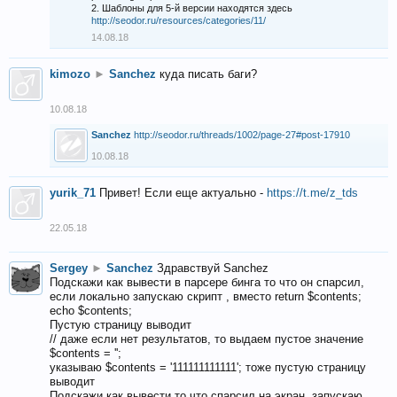
2. Шаблоны для 5-й версии находятся здесь
http://seodor.ru/resources/categories/11/
14.08.18
kimozo
►
Sanchez
куда писать баги?
10.08.18
Sanchez
http://seodor.ru/threads/1002/page-27#post-17910
10.08.18
yurik_71
Привет! Если еще актуально -
https://t.me/z_tds
22.05.18
Sergey
►
Sanchez
Здравствуй Sanchez
Подскажи как вывести в парсере бинга то что он спарсил,
если локально запускаю скрипт , вместо return $contents;
echo $contents;
Пустую страницу выводит
// даже если нет результатов, то выдаем пустое значение
$contents = '';
указываю $contents = '111111111111'; тоже пустую страницу
выводит
Подскажи как вывести то что спарсил на экран, запускаю