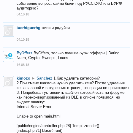
собственно вопрос: сайты были под РУССКУЮ или БУРЖ
аудиторию?
04.10.18
iuerhiguerhg
живи и радуйся
04.10.18
ByOffers
ByOffers, только лучшие бурж офферы | Dating,
Nutra, Crypto, Sweeps, Loans
16.08.18
kimozo
►
Sanchez
1.Как удалить категории?
2.При смене шаблона нужно удалять кеш? После удаления
кеша главной и внтуренних страниц. генерация не происходит.
3. Попробовал установить шаблон который есть на форуме
как переконвертированный из DLE в списке появился. но
выдает ошибку:
Internal Server Error
Unable to open main.html
[public/engine/controller.php:28] Templ->render()
[index.php:71] Base->run()