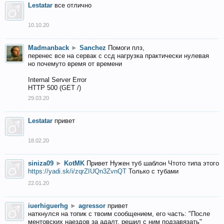
Lestatar
все отлично
10.10.20
Madmanback
►
Sanchez
Помоги плз,
перенес все на сервак с ссд нагрузка практически нулевая
но почемуто время от времени
Internal Server Error
HTTP 500 (GET /)
29.03.20
Lestatar
привет
18.02.20
siniza09
►
KotMK
Привет Нужен туб шаблон Чтото типа этого
https://yadi.sk/i/zqrZIUQn3ZvnQT
Только с тубами
22.01.20
iuerhiguerhg
►
agressor
привет
наткнулся на топик с твоим сообщением, его часть: "После
ментовских наездов за адалт, решил с ним подзавязать"