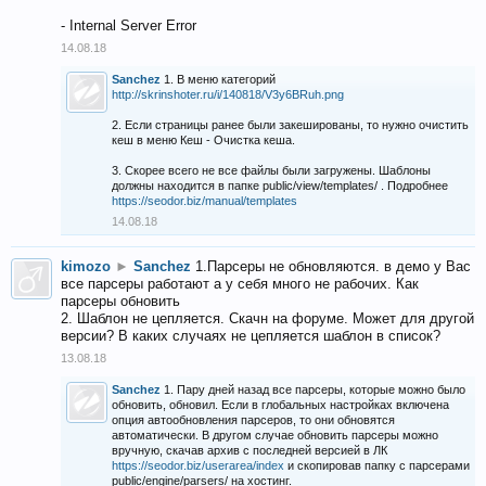
- Internal Server Error
14.08.18
Sanchez
1. В меню категорий
http://skrinshoter.ru/i/140818/V3y6BRuh.png
2. Если страницы ранее были закешированы, то нужно очистить
кеш в меню Кеш - Очистка кеша.
3. Скорее всего не все файлы были загружены. Шаблоны
должны находится в папке public/view/templates/ . Подробнее
https://seodor.biz/manual/templates
14.08.18
kimozo
►
Sanchez
1.Парсеры не обновляются. в демо у Вас
все парсеры работают а у себя много не рабочих. Как
парсеры обновить
2. Шаблон не цепляется. Скачн на форуме. Может для другой
версии? В каких случаях не цепляется шаблон в список?
13.08.18
Sanchez
1. Пару дней назад все парсеры, которые можно было
обновить, обновил. Если в глобальных настройках включена
опция автообновления парсеров, то они обновятся
автоматически. В другом случае обновить парсеры можно
вручную, скачав архив с последней версией в ЛК
https://seodor.biz/userarea/index
и скопировав папку с парсерами
public/engine/parsers/ на хостинг.