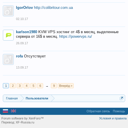
IgorOrlov
http://colibritour.com.ua
02.10.17
karlson1980
KVM VPS хостинг от 4$ в месяц, выделенные
сервера от 16$ в месяц.
https://powervps.ru/
26.09.17
rofa
Отсутствует
13.09.17
1
2
3
4
5
6
→
9
Вперёд >
Главная
Пользователи
Обратная связь
Помощь
Forum software by XenForo™
Условия и правила
Перевод:
XF-Russia.ru