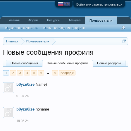
Войти или зарегистрироваться
Главная
Форум
Ресурсы
Мануал
Пользователи
Недавняя активность
Новые сообщения профиля
...
Главная
Пользователи
Новые сообщения профиля
Новые сообщения
Новые сообщения профиля
Новые ресурсы
1
2
3
4
5
6
→
9
Вперёд >
b0yzn0ize
Name)
01.04.24
b0yzn0ize
noname
19.03.24