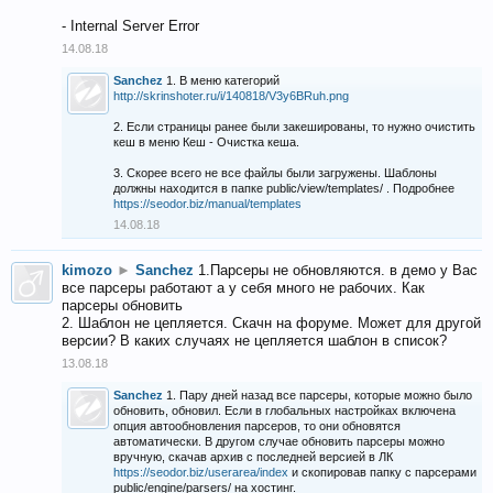
- Internal Server Error
14.08.18
Sanchez
1. В меню категорий
http://skrinshoter.ru/i/140818/V3y6BRuh.png
2. Если страницы ранее были закешированы, то нужно очистить
кеш в меню Кеш - Очистка кеша.
3. Скорее всего не все файлы были загружены. Шаблоны
должны находится в папке public/view/templates/ . Подробнее
https://seodor.biz/manual/templates
14.08.18
kimozo
►
Sanchez
1.Парсеры не обновляются. в демо у Вас
все парсеры работают а у себя много не рабочих. Как
парсеры обновить
2. Шаблон не цепляется. Скачн на форуме. Может для другой
версии? В каких случаях не цепляется шаблон в список?
13.08.18
Sanchez
1. Пару дней назад все парсеры, которые можно было
обновить, обновил. Если в глобальных настройках включена
опция автообновления парсеров, то они обновятся
автоматически. В другом случае обновить парсеры можно
вручную, скачав архив с последней версией в ЛК
https://seodor.biz/userarea/index
и скопировав папку с парсерами
public/engine/parsers/ на хостинг.