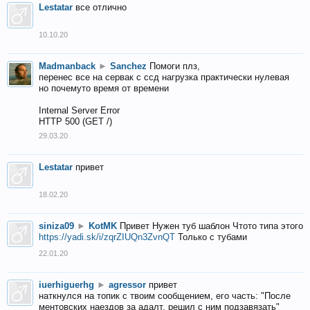
Lestatar
все отлично
10.10.20
Madmanback
►
Sanchez
Помоги плз,
перенес все на сервак с ссд нагрузка практически нулевая
но почемуто время от времени
Internal Server Error
HTTP 500 (GET /)
29.03.20
Lestatar
привет
18.02.20
siniza09
►
KotMK
Привет Нужен туб шаблон Чтото типа этого
https://yadi.sk/i/zqrZIUQn3ZvnQT
Только с тубами
22.01.20
iuerhiguerhg
►
agressor
привет
наткнулся на топик с твоим сообщением, его часть: "После
ментовских наездов за адалт, решил с ним подзавязать"