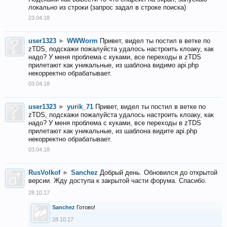
локально из строки (запрос задал в строке поиска)
23.04.18
user1323
►
WWWorm
Привет, видел ты постил в ветке по
zTDS, подскажи пожалуйста удалось настроить клоаку, как
надо? У меня проблема с куками, все переходы в zTDS
прилетают как уникальные, из шаблона видимо api.php
некорректно обрабатывает.
03.04.18
user1323
►
yurik_71
Привет, видел ты постил в ветке по
zTDS, подскажи пожалуйста удалось настроить клоаку, как
надо? У меня проблема с куками, все переходы в zTDS
прилетают как уникальные, из шаблона видите api.php
некорректно обрабатывает.
03.04.18
RusVolkof
►
Sanchez
Добрый день. Обновился до открытой
версии. Жду доступа к закрытой части форума. Спасибо.
28.10.17
Sanchez
Готово!
28.10.17