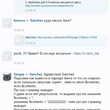
2. Шаблоны для 5-й версии находятся здесь
http://seodor.ru/resources/categories/11/
14.08.18
kimozo
►
Sanchez
куда писать баги?
10.08.18
Sanchez
http://seodor.ru/threads/1002/page-27#post-17910
10.08.18
yurik_71
Привет! Если еще актуально -
https://t.me/z_tds
22.05.18
Sergey
►
Sanchez
Здравствуй Sanchez
Подскажи как вывести в парсере бинга то что он спарсил,
если локально запускаю скрипт , вместо return $contents;
echo $contents;
Пустую страницу выводит
// даже если нет результатов, то выдаем пустое значение
$contents = '';
указываю $contents = '111111111111'; тоже пустую страницу
выводит
Подскажи как вывести то что спарсил на экран, запускаю