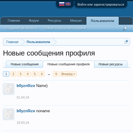
Войти или зарегистрироваться
Главная
Форум
Ресурсы
Мануал
Пользователи
Недавняя активность
Новые сообщения профиля
...
Главная
Пользователи
Новые сообщения профиля
Новые сообщения
Новые сообщения профиля
Новые ресурсы
1
2
3
4
5
6
→
9
Вперёд >
b0yzn0ize
Name)
01.04.24
b0yzn0ize
noname
19.03.24