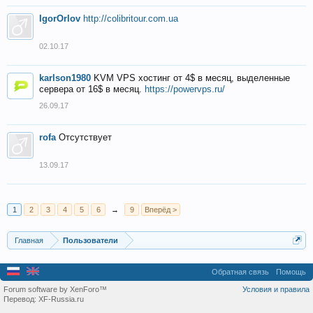
IgorOrlov
http://colibritour.com.ua
02.10.17
karlson1980
KVM VPS хостинг от 4$ в месяц, выделенные
сервера от 16$ в месяц.
https://powervps.ru/
26.09.17
rofa
Отсутствует
13.09.17
1
2
3
4
5
6
→
9
Вперёд >
Главная
Пользователи
Обратная связь
Помощь
Forum software by XenForo™
Условия и правила
Перевод:
XF-Russia.ru