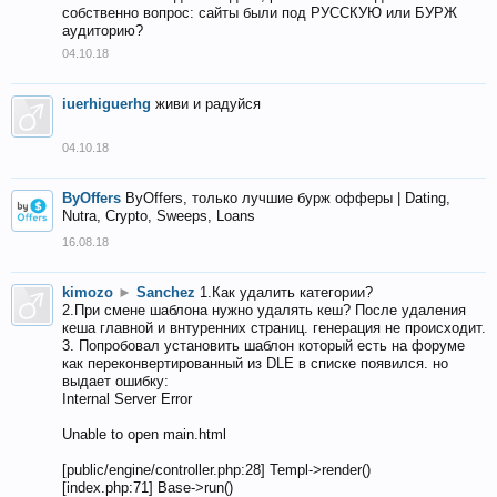
собственно вопрос: сайты были под РУССКУЮ или БУРЖ
аудиторию?
04.10.18
iuerhiguerhg
живи и радуйся
04.10.18
ByOffers
ByOffers, только лучшие бурж офферы | Dating,
Nutra, Crypto, Sweeps, Loans
16.08.18
kimozo
►
Sanchez
1.Как удалить категории?
2.При смене шаблона нужно удалять кеш? После удаления
кеша главной и внтуренних страниц. генерация не происходит.
3. Попробовал установить шаблон который есть на форуме
как переконвертированный из DLE в списке появился. но
выдает ошибку:
Internal Server Error
Unable to open main.html
[public/engine/controller.php:28] Templ->render()
[index.php:71] Base->run()