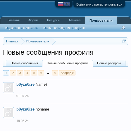
Войти или зарегистрироваться
Главная
Форум
Ресурсы
Мануал
Пользователи
Недавняя активность
Новые сообщения профиля
...
Главная
Пользователи
Новые сообщения профиля
Новые сообщения
Новые сообщения профиля
Новые ресурсы
1
2
3
4
5
6
→
9
Вперёд >
b0yzn0ize
Name)
01.04.24
b0yzn0ize
noname
19.03.24