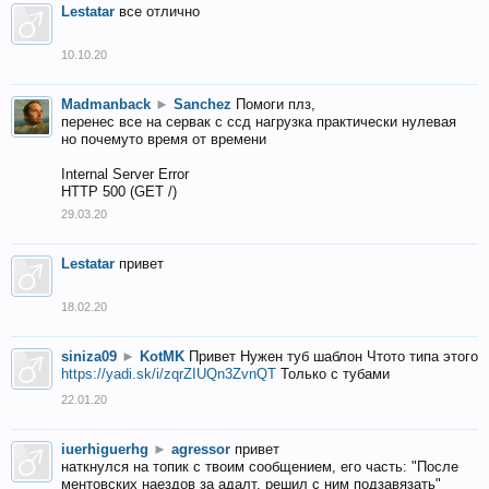
Lestatar
все отлично
10.10.20
Madmanback
►
Sanchez
Помоги плз,
перенес все на сервак с ссд нагрузка практически нулевая
но почемуто время от времени
Internal Server Error
HTTP 500 (GET /)
29.03.20
Lestatar
привет
18.02.20
siniza09
►
KotMK
Привет Нужен туб шаблон Чтото типа этого
https://yadi.sk/i/zqrZIUQn3ZvnQT
Только с тубами
22.01.20
iuerhiguerhg
►
agressor
привет
наткнулся на топик с твоим сообщением, его часть: "После
ментовских наездов за адалт, решил с ним подзавязать"