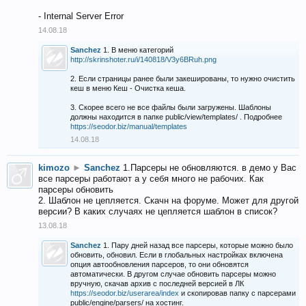
- Internal Server Error
14.08.18
Sanchez
1. В меню категорий
http://skrinshoter.ru/i/140818/V3y6BRuh.png
2. Если страницы ранее были закешированы, то нужно очистить
кеш в меню Кеш - Очистка кеша.
3. Скорее всего не все файлы были загружены. Шаблоны
должны находится в папке public/view/templates/ . Подробнее
https://seodor.biz/manual/templates
14.08.18
kimozo
►
Sanchez
1.Парсеры не обновляются. в демо у Вас
все парсеры работают а у себя много не рабочих. Как
парсеры обновить
2. Шаблон не цепляется. Скачн на форуме. Может для другой
версии? В каких случаях не цепляется шаблон в список?
13.08.18
Sanchez
1. Пару дней назад все парсеры, которые можно было
обновить, обновил. Если в глобальных настройках включена
опция автообновления парсеров, то они обновятся
автоматически. В другом случае обновить парсеры можно
вручную, скачав архив с последней версией в ЛК
https://seodor.biz/userarea/index
и скопировав папку с парсерами
public/engine/parsers/ на хостинг.