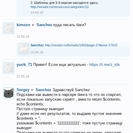
2. Шаблоны для 5-й версии находятся здесь
http://seodor.ru/resources/categories/11/
14.08.18
kimozo
►
Sanchez
куда писать баги?
10.08.18
Sanchez
http://seodor.ru/threads/1002/page-27#post-17910
10.08.18
yurik_71
Привет! Если еще актуально -
https://t.me/z_tds
22.05.18
Sergey
►
Sanchez
Здравствуй Sanchez
Подскажи как вывести в парсере бинга то что он спарсил,
если локально запускаю скрипт , вместо return $contents;
echo $contents;
Пустую страницу выводит
// даже если нет результатов, то выдаем пустое значение
$contents = '';
указываю $contents = '111111111111'; тоже пустую страницу
выводит
Подскажи как вывести то что спарсил на экран, запускаю