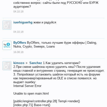
собственно вопрос: сайты были под РУССКУЮ или БУРЖ
аудиторию?
04.10.18
iuerhiguerhg
живи и радуйся
04.10.18
ByOffers
ByOffers, только лучшие бурж офферы | Dating,
Nutra, Crypto, Sweeps, Loans
16.08.18
kimozo
►
Sanchez
1.Как удалить категории?
2.При смене шаблона нужно удалять кеш? После удаления
кеша главной и внтуренних страниц. генерация не происходит.
3. Попробовал установить шаблон который есть на форуме
как переконвертированный из DLE в списке появился. но
выдает ошибку:
Internal Server Error
Unable to open main.html
[public/engine/controller.php:28] Templ->render()
[index.php:71] Base->run()