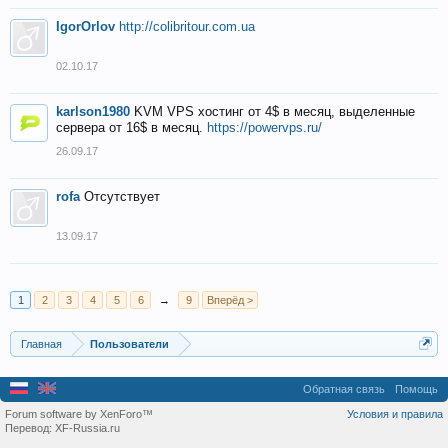
IgorOrlov
http://colibritour.com.ua
02.10.17
karlson1980
KVM VPS хостинг от 4$ в месяц, выделенные
сервера от 16$ в месяц.
https://powervps.ru/
26.09.17
rofa
Отсутствует
13.09.17
1
2
3
4
5
6
→
9
Вперёд >
Главная
Пользователи
Обратная связь
Помощь
Forum software by XenForo™
Условия и правила
Перевод:
XF-Russia.ru