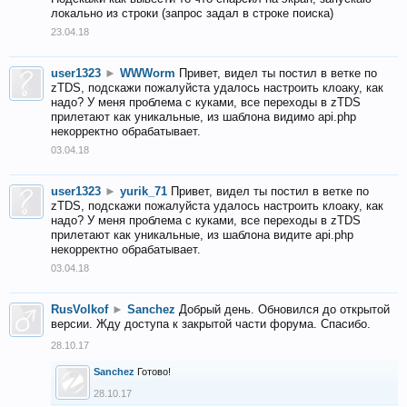
локально из строки (запрос задал в строке поиска)
23.04.18
user1323
►
WWWorm
Привет, видел ты постил в ветке по
zTDS, подскажи пожалуйста удалось настроить клоаку, как
надо? У меня проблема с куками, все переходы в zTDS
прилетают как уникальные, из шаблона видимо api.php
некорректно обрабатывает.
03.04.18
user1323
►
yurik_71
Привет, видел ты постил в ветке по
zTDS, подскажи пожалуйста удалось настроить клоаку, как
надо? У меня проблема с куками, все переходы в zTDS
прилетают как уникальные, из шаблона видите api.php
некорректно обрабатывает.
03.04.18
RusVolkof
►
Sanchez
Добрый день. Обновился до открытой
версии. Жду доступа к закрытой части форума. Спасибо.
28.10.17
Sanchez
Готово!
28.10.17