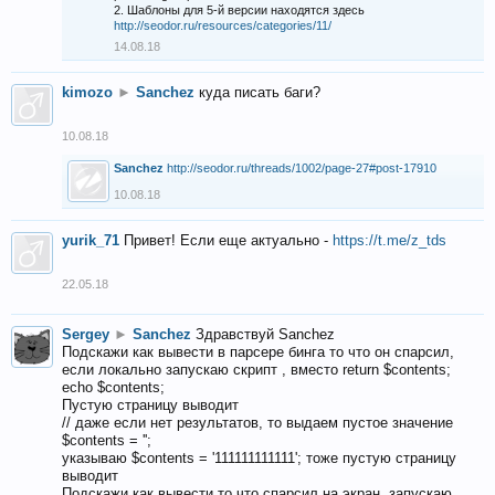
2. Шаблоны для 5-й версии находятся здесь
http://seodor.ru/resources/categories/11/
14.08.18
kimozo
►
Sanchez
куда писать баги?
10.08.18
Sanchez
http://seodor.ru/threads/1002/page-27#post-17910
10.08.18
yurik_71
Привет! Если еще актуально -
https://t.me/z_tds
22.05.18
Sergey
►
Sanchez
Здравствуй Sanchez
Подскажи как вывести в парсере бинга то что он спарсил,
если локально запускаю скрипт , вместо return $contents;
echo $contents;
Пустую страницу выводит
// даже если нет результатов, то выдаем пустое значение
$contents = '';
указываю $contents = '111111111111'; тоже пустую страницу
выводит
Подскажи как вывести то что спарсил на экран, запускаю