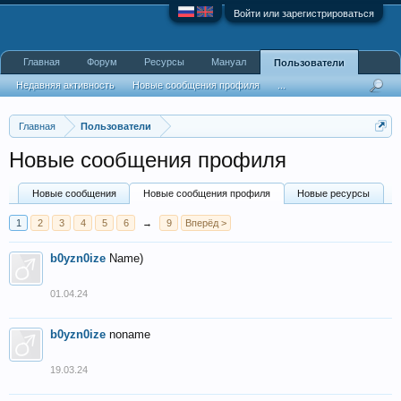
Войти или зарегистрироваться
Главная
Форум
Ресурсы
Мануал
Пользователи
Недавняя активность
Новые сообщения профиля
...
Главная
Пользователи
Новые сообщения профиля
Новые сообщения
Новые сообщения профиля
Новые ресурсы
1
2
3
4
5
6
→
9
Вперёд >
b0yzn0ize
Name)
01.04.24
b0yzn0ize
noname
19.03.24