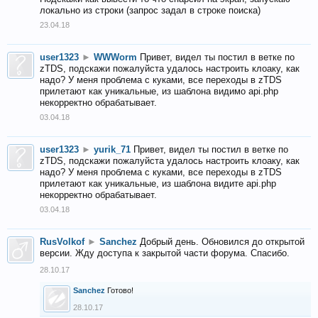
локально из строки (запрос задал в строке поиска)
23.04.18
user1323
►
WWWorm
Привет, видел ты постил в ветке по
zTDS, подскажи пожалуйста удалось настроить клоаку, как
надо? У меня проблема с куками, все переходы в zTDS
прилетают как уникальные, из шаблона видимо api.php
некорректно обрабатывает.
03.04.18
user1323
►
yurik_71
Привет, видел ты постил в ветке по
zTDS, подскажи пожалуйста удалось настроить клоаку, как
надо? У меня проблема с куками, все переходы в zTDS
прилетают как уникальные, из шаблона видите api.php
некорректно обрабатывает.
03.04.18
RusVolkof
►
Sanchez
Добрый день. Обновился до открытой
версии. Жду доступа к закрытой части форума. Спасибо.
28.10.17
Sanchez
Готово!
28.10.17