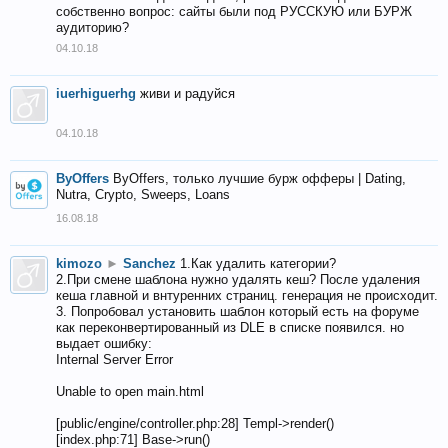
собственно вопрос: сайты были под РУССКУЮ или БУРЖ
аудиторию?
04.10.18
iuerhiguerhg
живи и радуйся
04.10.18
ByOffers
ByOffers, только лучшие бурж офферы | Dating,
Nutra, Crypto, Sweeps, Loans
16.08.18
kimozo
►
Sanchez
1.Как удалить категории?
2.При смене шаблона нужно удалять кеш? После удаления
кеша главной и внтуренних страниц. генерация не происходит.
3. Попробовал установить шаблон который есть на форуме
как переконвертированный из DLE в списке появился. но
выдает ошибку:
Internal Server Error
Unable to open main.html
[public/engine/controller.php:28] Templ->render()
[index.php:71] Base->run()