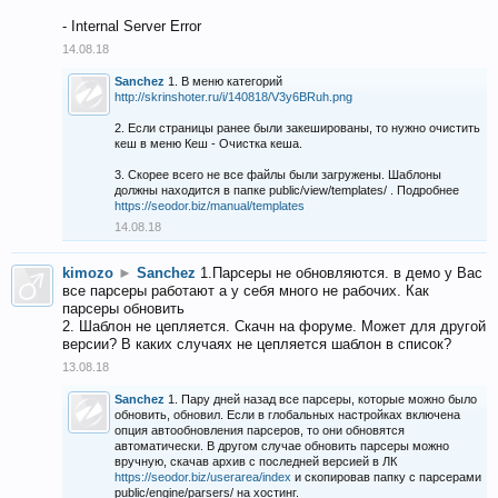
- Internal Server Error
14.08.18
Sanchez
1. В меню категорий
http://skrinshoter.ru/i/140818/V3y6BRuh.png
2. Если страницы ранее были закешированы, то нужно очистить
кеш в меню Кеш - Очистка кеша.
3. Скорее всего не все файлы были загружены. Шаблоны
должны находится в папке public/view/templates/ . Подробнее
https://seodor.biz/manual/templates
14.08.18
kimozo
►
Sanchez
1.Парсеры не обновляются. в демо у Вас
все парсеры работают а у себя много не рабочих. Как
парсеры обновить
2. Шаблон не цепляется. Скачн на форуме. Может для другой
версии? В каких случаях не цепляется шаблон в список?
13.08.18
Sanchez
1. Пару дней назад все парсеры, которые можно было
обновить, обновил. Если в глобальных настройках включена
опция автообновления парсеров, то они обновятся
автоматически. В другом случае обновить парсеры можно
вручную, скачав архив с последней версией в ЛК
https://seodor.biz/userarea/index
и скопировав папку с парсерами
public/engine/parsers/ на хостинг.