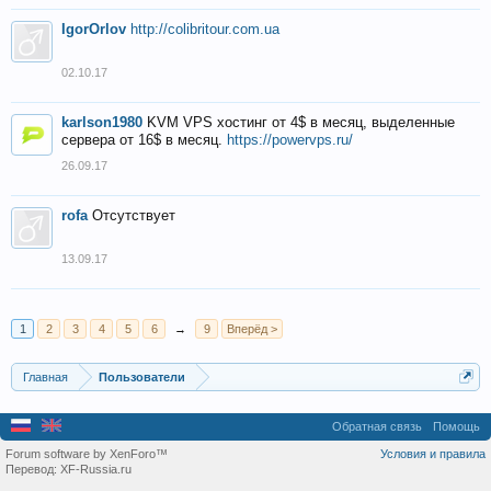
IgorOrlov
http://colibritour.com.ua
02.10.17
karlson1980
KVM VPS хостинг от 4$ в месяц, выделенные
сервера от 16$ в месяц.
https://powervps.ru/
26.09.17
rofa
Отсутствует
13.09.17
1
2
3
4
5
6
→
9
Вперёд >
Главная
Пользователи
Обратная связь
Помощь
Forum software by XenForo™
Условия и правила
Перевод:
XF-Russia.ru