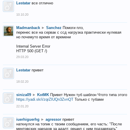
Lestatar
все отлично
10.10.20
Madmanback
►
Sanchez
Помоги плз,
перенес все на сервак с ссд нагрузка практически нулевая
но почемуто время от времени
Internal Server Error
HTTP 500 (GET /)
29.03.20
Lestatar
привет
18.02.20
siniza09
►
KotMK
Привет Нужен туб шаблон Чтото типа этого
https://yadi.sk/i/zqrZIUQn3ZvnQT
Только с тубами
22.01.20
iuerhiguerhg
►
agressor
привет
наткнулся на топик с твоим сообщением, его часть: "После
ментовских наездов за адалт, решил с ним подзавязать"