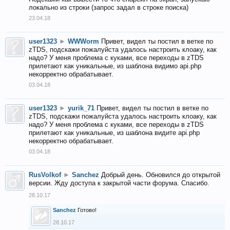
локально из строки (запрос задал в строке поиска)
23.04.18
user1323
►
WWWorm
Привет, видел ты постил в ветке по
zTDS, подскажи пожалуйста удалось настроить клоаку, как
надо? У меня проблема с куками, все переходы в zTDS
прилетают как уникальные, из шаблона видимо api.php
некорректно обрабатывает.
03.04.18
user1323
►
yurik_71
Привет, видел ты постил в ветке по
zTDS, подскажи пожалуйста удалось настроить клоаку, как
надо? У меня проблема с куками, все переходы в zTDS
прилетают как уникальные, из шаблона видите api.php
некорректно обрабатывает.
03.04.18
RusVolkof
►
Sanchez
Добрый день. Обновился до открытой
версии. Жду доступа к закрытой части форума. Спасибо.
28.10.17
Sanchez
Готово!
28.10.17