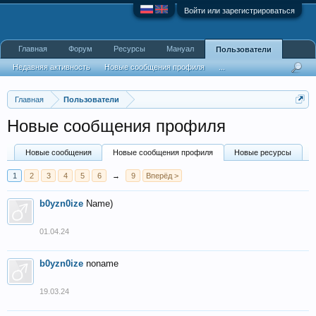
Войти или зарегистрироваться
Главная
Форум
Ресурсы
Мануал
Пользователи
Недавняя активность
Новые сообщения профиля
...
Главная
Пользователи
Новые сообщения профиля
Новые сообщения
Новые сообщения профиля
Новые ресурсы
1
2
3
4
5
6
→
9
Вперёд >
b0yzn0ize
Name)
01.04.24
b0yzn0ize
noname
19.03.24