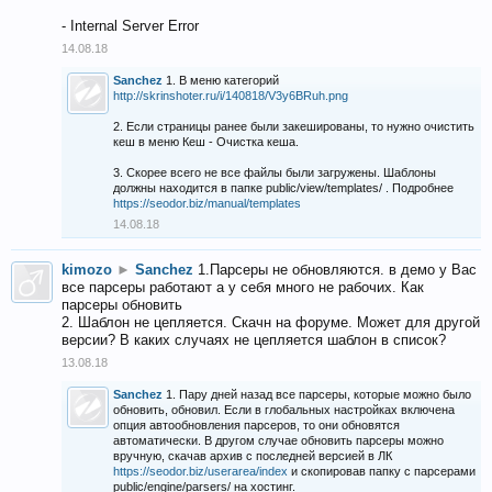
- Internal Server Error
14.08.18
Sanchez
1. В меню категорий
http://skrinshoter.ru/i/140818/V3y6BRuh.png
2. Если страницы ранее были закешированы, то нужно очистить
кеш в меню Кеш - Очистка кеша.
3. Скорее всего не все файлы были загружены. Шаблоны
должны находится в папке public/view/templates/ . Подробнее
https://seodor.biz/manual/templates
14.08.18
kimozo
►
Sanchez
1.Парсеры не обновляются. в демо у Вас
все парсеры работают а у себя много не рабочих. Как
парсеры обновить
2. Шаблон не цепляется. Скачн на форуме. Может для другой
версии? В каких случаях не цепляется шаблон в список?
13.08.18
Sanchez
1. Пару дней назад все парсеры, которые можно было
обновить, обновил. Если в глобальных настройках включена
опция автообновления парсеров, то они обновятся
автоматически. В другом случае обновить парсеры можно
вручную, скачав архив с последней версией в ЛК
https://seodor.biz/userarea/index
и скопировав папку с парсерами
public/engine/parsers/ на хостинг.