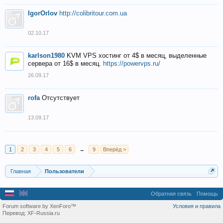
IgorOrlov
http://colibritour.com.ua
02.10.17
karlson1980
KVM VPS хостинг от 4$ в месяц, выделенные
сервера от 16$ в месяц.
https://powervps.ru/
26.09.17
rofa
Отсутствует
13.09.17
1
2
3
4
5
6
→
9
Вперёд >
Главная
Пользователи
Обратная связь
Помощь
Forum software by XenForo™
Условия и правила
Перевод:
XF-Russia.ru