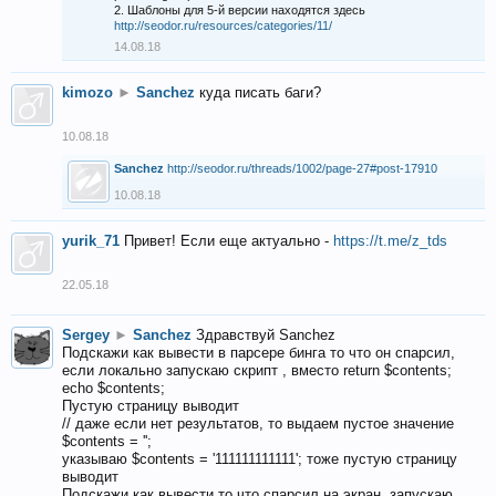
2. Шаблоны для 5-й версии находятся здесь
http://seodor.ru/resources/categories/11/
14.08.18
kimozo
►
Sanchez
куда писать баги?
10.08.18
Sanchez
http://seodor.ru/threads/1002/page-27#post-17910
10.08.18
yurik_71
Привет! Если еще актуально -
https://t.me/z_tds
22.05.18
Sergey
►
Sanchez
Здравствуй Sanchez
Подскажи как вывести в парсере бинга то что он спарсил,
если локально запускаю скрипт , вместо return $contents;
echo $contents;
Пустую страницу выводит
// даже если нет результатов, то выдаем пустое значение
$contents = '';
указываю $contents = '111111111111'; тоже пустую страницу
выводит
Подскажи как вывести то что спарсил на экран, запускаю