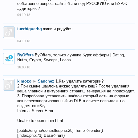
собственно вопрос: сайты были под РУССКУЮ или БУРЖ
аудиторию?
04.10.18
iuerhiguerhg
живи и радуйся
04.10.18
ByOffers
ByOffers, только лучшие бурж офферы | Dating,
Nutra, Crypto, Sweeps, Loans
16.08.18
kimozo
►
Sanchez
1.Как удалить категории?
2.При смене шаблона нужно удалять кеш? После удаления
кеша главной и внтуренних страниц. генерация не происходит.
3. Попробовал установить шаблон который есть на форуме
как переконвертированный из DLE в списке появился. но
выдает ошибку:
Internal Server Error
Unable to open main.html
[public/engine/controller.php:28] Templ->render()
[index.php:71] Base->run()