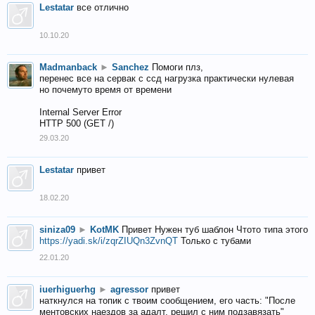
Lestatar
все отлично
10.10.20
Madmanback
►
Sanchez
Помоги плз,
перенес все на сервак с ссд нагрузка практически нулевая
но почемуто время от времени
Internal Server Error
HTTP 500 (GET /)
29.03.20
Lestatar
привет
18.02.20
siniza09
►
KotMK
Привет Нужен туб шаблон Чтото типа этого
https://yadi.sk/i/zqrZIUQn3ZvnQT
Только с тубами
22.01.20
iuerhiguerhg
►
agressor
привет
наткнулся на топик с твоим сообщением, его часть: "После
ментовских наездов за адалт, решил с ним подзавязать"