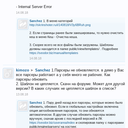
- Internal Server Error
14.08.18
Sanchez
1. В меню категорий
http://skrinshoter.ru/i/140818/V3y6BRuh.png
2. Если страницы ранее были закешированы, то нужно очистить
кеш в меню Кеш - Очистка кеша.
3. Скорее всего не все файлы были загружены. Шаблоны
должны находится в папке public/view/templates/ . Подробнее
https://seodor.biz/manual/templates
14.08.18
kimozo
►
Sanchez
1.Парсеры не обновляются. в демо у Вас
все парсеры работают а у себя много не рабочих. Как
парсеры обновить
2. Шаблон не цепляется. Скачн на форуме. Может для другой
версии? В каких случаях не цепляется шаблон в список?
13.08.18
Sanchez
1. Пару дней назад все парсеры, которые можно было
обновить, обновил. Если в глобальных настройках включена
опция автообновления парсеров, то они обновятся
автоматически. В другом случае обновить парсеры можно
вручную, скачав архив с последней версией в ЛК
https://seodor.biz/userarea/index
и скопировав папку с парсерами
public/engine/parsers/ на хостинг.