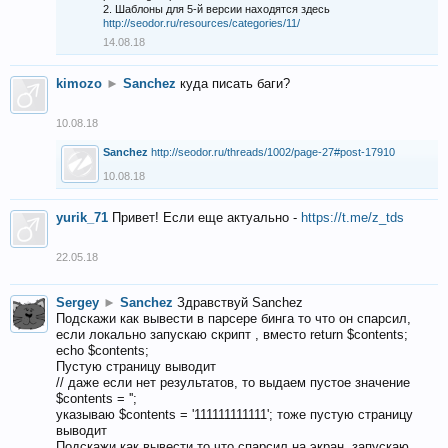
2. Шаблоны для 5-й версии находятся здесь
http://seodor.ru/resources/categories/11/
14.08.18
kimozo
►
Sanchez
куда писать баги?
10.08.18
Sanchez
http://seodor.ru/threads/1002/page-27#post-17910
10.08.18
yurik_71
Привет! Если еще актуально -
https://t.me/z_tds
22.05.18
Sergey
►
Sanchez
Здравствуй Sanchez
Подскажи как вывести в парсере бинга то что он спарсил,
если локально запускаю скрипт , вместо return $contents;
echo $contents;
Пустую страницу выводит
// даже если нет результатов, то выдаем пустое значение
$contents = '';
указываю $contents = '111111111111'; тоже пустую страницу
выводит
Подскажи как вывести то что спарсил на экран, запускаю