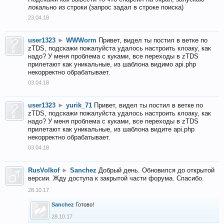
локально из строки (запрос задал в строке поиска)
23.04.18
user1323
►
WWWorm
Привет, видел ты постил в ветке по
zTDS, подскажи пожалуйста удалось настроить клоаку, как
надо? У меня проблема с куками, все переходы в zTDS
прилетают как уникальные, из шаблона видимо api.php
некорректно обрабатывает.
03.04.18
user1323
►
yurik_71
Привет, видел ты постил в ветке по
zTDS, подскажи пожалуйста удалось настроить клоаку, как
надо? У меня проблема с куками, все переходы в zTDS
прилетают как уникальные, из шаблона видите api.php
некорректно обрабатывает.
03.04.18
RusVolkof
►
Sanchez
Добрый день. Обновился до открытой
версии. Жду доступа к закрытой части форума. Спасибо.
28.10.17
Sanchez
Готово!
28.10.17