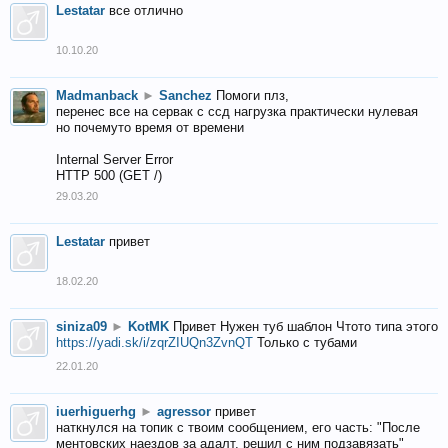
Lestatar
все отлично
10.10.20
Madmanback
►
Sanchez
Помоги плз,
перенес все на сервак с ссд нагрузка практически нулевая
но почемуто время от времени
Internal Server Error
HTTP 500 (GET /)
29.03.20
Lestatar
привет
18.02.20
siniza09
►
KotMK
Привет Нужен туб шаблон Чтото типа этого
https://yadi.sk/i/zqrZIUQn3ZvnQT
Только с тубами
22.01.20
iuerhiguerhg
►
agressor
привет
наткнулся на топик с твоим сообщением, его часть: "После
ментовских наездов за адалт, решил с ним подзавязать"