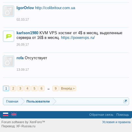
IgorOrlov
http://colibritour.com.ua
02.10.17
karlson1980
KVM VPS хостинг от 4$ в месяц, выделенные
сервера от 16$ в месяц.
https://powervps.ru/
26.09.17
rofa
Отсутствует
13.09.17
1
2
3
4
5
6
→
9
Вперёд >
Главная
Пользователи
Обратная связь
Помощь
Forum software by XenForo™
Условия и правила
Перевод:
XF-Russia.ru