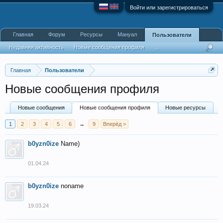
Войти или зарегистрироваться
Главная
Форум
Ресурсы
Мануал
Пользователи
Недавняя активность
Новые сообщения профиля
...
Главная
Пользователи
Новые сообщения профиля
Новые сообщения
Новые сообщения профиля
Новые ресурсы
1
2
3
4
5
6
→
9
Вперёд >
b0yzn0ize
Name)
01.04.24
b0yzn0ize
noname
19.03.24