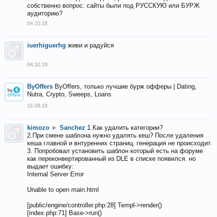
собственно вопрос: сайты были под РУССКУЮ или БУРЖ
аудиторию?
04.10.18
iuerhiguerhg
живи и радуйся
04.10.18
ByOffers
ByOffers, только лучшие бурж офферы | Dating,
Nutra, Crypto, Sweeps, Loans
16.08.18
kimozo
►
Sanchez
1.Как удалить категории?
2.При смене шаблона нужно удалять кеш? После удаления
кеша главной и внтуренних страниц. генерация не происходит.
3. Попробовал установить шаблон который есть на форуме
как переконвертированный из DLE в списке появился. но
выдает ошибку:
Internal Server Error
Unable to open main.html
[public/engine/controller.php:28] Templ->render()
[index.php:71] Base->run()