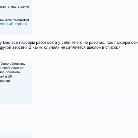
истить кеш в меню
 должны находится
iz/manual/templates
у Вас все парсеры работают а у себя много не рабочих. Как парсеры об
ругой версии? В каких случаях не цепляется шаблон в список?
 было обновить,
 автообновления
чае обновить
ией в ЛК
серами