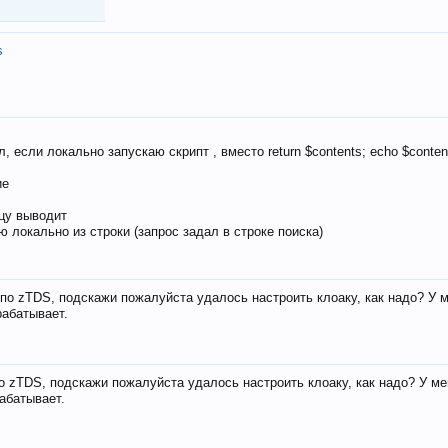
s
, если локально запускаю скрипт , вместо return $contents; echo $conten
ие
ицу выводит
ю локально из строки (запрос задал в строке поиска)
е по zTDS, подскажи пожалуйста удалось настроить клоаку, как надо? У 
рабатывает.
по zTDS, подскажи пожалуйста удалось настроить клоаку, как надо? У м
рабатывает.