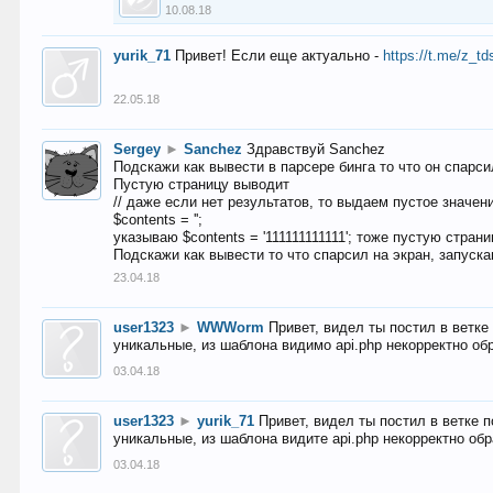
10.08.18
yurik_71
Привет! Если еще актуально -
https://t.me/z_td
22.05.18
Sergey
►
Sanchez
Здравствуй Sanchez
Подскажи как вывести в парсере бинга то что он спарсил
Пустую страницу выводит
// даже если нет результатов, то выдаем пустое значен
$contents = '';
указываю $contents = '111111111111'; тоже пустую стран
Подскажи как вывести то что спарсил на экран, запуска
23.04.18
user1323
►
WWWorm
Привет, видел ты постил в ветк
уникальные, из шаблона видимо api.php некорректно об
03.04.18
user1323
►
yurik_71
Привет, видел ты постил в ветке 
уникальные, из шаблона видите api.php некорректно об
03.04.18