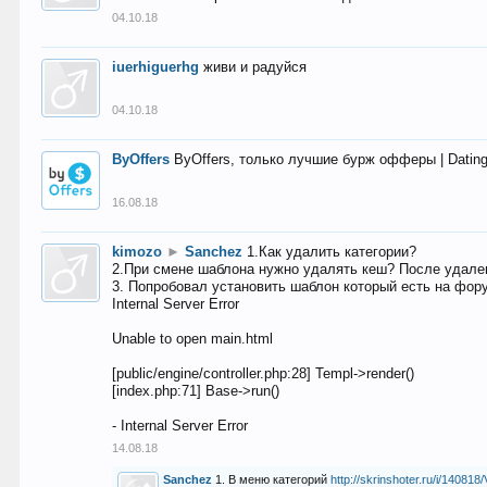
04.10.18
iuerhiguerhg
живи и радуйся
04.10.18
ByOffers
ByOffers, только лучшие бурж офферы | Dating,
16.08.18
kimozo
►
Sanchez
1.Как удалить категории?
2.При смене шаблона нужно удалять кеш? После удален
3. Попробовал установить шаблон который есть на фору
Internal Server Error
Unable to open main.html
[public/engine/controller.php:28] Templ->render()
[index.php:71] Base->run()
- Internal Server Error
14.08.18
Sanchez
1. В меню категорий
http://skrinshoter.ru/i/1408