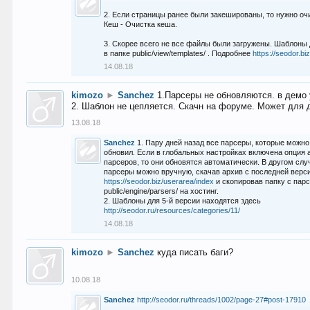
2. Если страницы ранее были закешированы, то нужно оч
Кеш - Очистка кеша.
3. Скорее всего не все файлы были загружены. Шаблоны
в папке public/view/templates/ . Подробнее
https://seodor.b
14.08.18
kimozo
►
Sanchez
1.Парсеры не обновляются. в демо 
2. Шаблон не цепляется. Скачн на форуме. Может для д
13.08.18
Sanchez
1. Пару дней назад все парсеры, которые можно
обновил. Если в глобальных настройках включена опция
парсеров, то они обновятся автоматически. В другом слу
парсеры можно вручную, скачав архив с последней верс
https://seodor.biz/userarea/index
и скопировав папку с пар
public/engine/parsers/ на хостинг.
2. Шаблоны для 5-й версии находятся здесь
http://seodor.ru/resources/categories/11/
14.08.18
kimozo
►
Sanchez
куда писать баги?
10.08.18
Sanchez
http://seodor.ru/threads/1002/page-27#post-17910