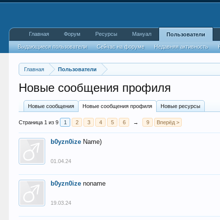
Главная
Форум
Ресурсы
Мануал
Пользователи
Выдающиеся пользователи
Сейчас на форуме
Недавняя активность
Главная
Пользователи
Новые сообщения профиля
Новые сообщения
Новые сообщения профиля
Новые ресурсы
Страница 1 из 9
1
2
3
4
5
6
→
9
Вперёд >
b0yzn0ize
Name)
01.04.24
b0yzn0ize
noname
19.03.24