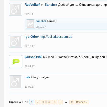
RusVolkof
►
Sanchez
Добрый день. Обновился до откр
28.10.17
Sanchez
Готово!
28.10.17
IgorOrlov
http://colibritour.com.ua
02.10.17
karlson1980
KVM VPS хостинг от 4$ в месяц, выделенн
26.09.17
rofa
Отсутствует
13.09.17
Страница 1 из 9
1
2
3
4
5
6
→
9
Вперёд >