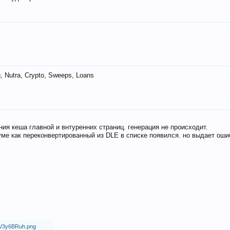
 Nutra, Crypto, Sweeps, Loans
ия кеша главной и внтуренних страниц. генерация не происходит.
ме как переконвертированный из DLE в списке появился. но выдает оши
18/V3y6BRuh.png