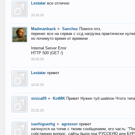
Lestatar
все отлично
10.10.20
Madmanback
►
Sanchez
Помоги плз,
перенес все на сервак с ссд нагрузка практически нуле
но почемуто время от времени
Internal Server Error
HTTP 500 (GET /)
29.03.20
Lestatar
привет
18.02.20
siniza09
►
KotMK
Привет Нужен туб шаблон Чтото тип
22.01.20
iuerhiguerhg
►
agressor
привет
наткнулся на топик с твоим сообщением, его часть: "П
собственно вопрос: сайты были под РУССКУЮ или БУ