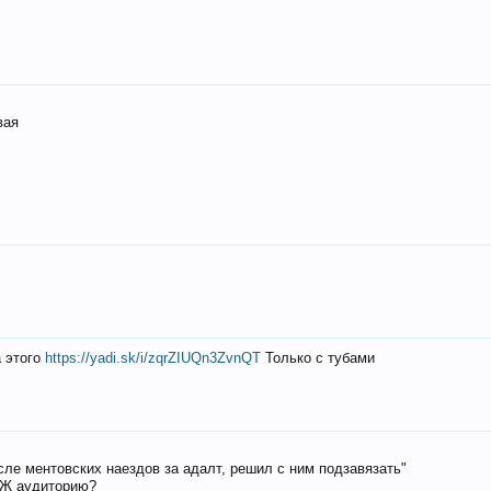
вая
а этого
https://yadi.sk/i/zqrZIUQn3ZvnQT
Только с тубами
осле ментовских наездов за адалт, решил с ним подзавязать"
РЖ аудиторию?