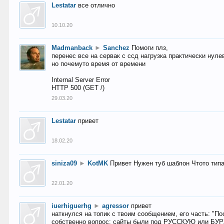
Lestatar
все отлично
10.10.20
Madmanback
►
Sanchez
Помоги плз,
перенес все на сервак с ссд нагрузка практически нуле
но почемуто время от времени
Internal Server Error
HTTP 500 (GET /)
29.03.20
Lestatar
привет
18.02.20
siniza09
►
KotMK
Привет Нужен туб шаблон Чтото тип
22.01.20
iuerhiguerhg
►
agressor
привет
наткнулся на топик с твоим сообщением, его часть: "П
собственно вопрос: сайты были под РУССКУЮ или БУ