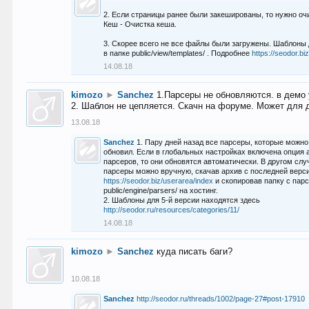
2. Если страницы ранее были закешированы, то нужно оч
Кеш - Очистка кеша.
3. Скорее всего не все файлы были загружены. Шаблоны
в папке public/view/templates/ . Подробнее
https://seodor.b
14.08.18
kimozo
►
Sanchez
1.Парсеры не обновляются. в демо 
2. Шаблон не цепляется. Скачн на форуме. Может для д
13.08.18
Sanchez
1. Пару дней назад все парсеры, которые можно
обновил. Если в глобальных настройках включена опция
парсеров, то они обновятся автоматически. В другом слу
парсеры можно вручную, скачав архив с последней верс
https://seodor.biz/userarea/index
и скопировав папку с пар
public/engine/parsers/ на хостинг.
2. Шаблоны для 5-й версии находятся здесь
http://seodor.ru/resources/categories/11/
14.08.18
kimozo
►
Sanchez
куда писать баги?
10.08.18
Sanchez
http://seodor.ru/threads/1002/page-27#post-17910