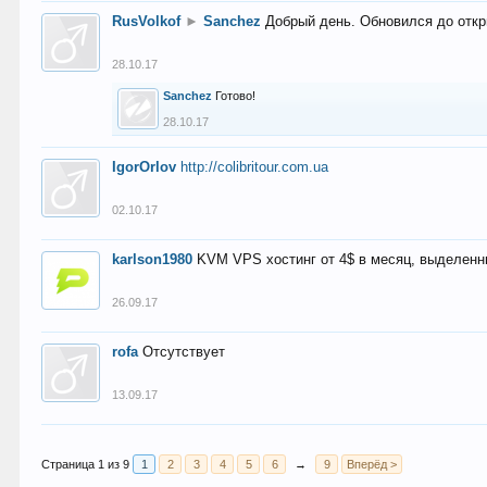
RusVolkof
►
Sanchez
Добрый день. Обновился до откр
28.10.17
Sanchez
Готово!
28.10.17
IgorOrlov
http://colibritour.com.ua
02.10.17
karlson1980
KVM VPS хостинг от 4$ в месяц, выделенн
26.09.17
rofa
Отсутствует
13.09.17
Страница 1 из 9
1
2
3
4
5
6
→
9
Вперёд >