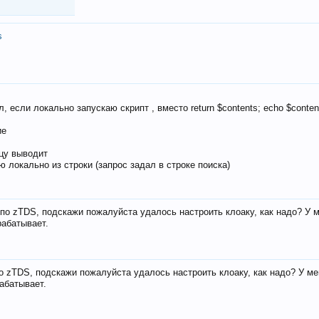
s
, если локально запускаю скрипт , вместо return $contents; echo $conten
ие
ицу выводит
ю локально из строки (запрос задал в строке поиска)
е по zTDS, подскажи пожалуйста удалось настроить клоаку, как надо? У 
рабатывает.
по zTDS, подскажи пожалуйста удалось настроить клоаку, как надо? У м
рабатывает.