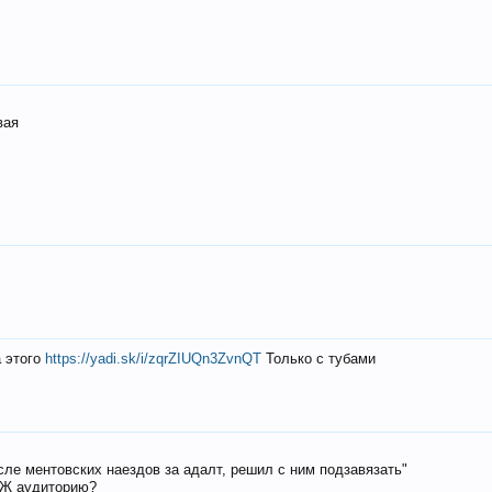
вая
а этого
https://yadi.sk/i/zqrZIUQn3ZvnQT
Только с тубами
осле ментовских наездов за адалт, решил с ним подзавязать"
РЖ аудиторию?