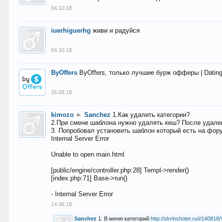
04.10.18
iuerhiguerhg
живи и радуйся
04.10.18
ByOffers
ByOffers, только лучшие бурж офферы | Dating,
16.08.18
kimozo
►
Sanchez
1.Как удалить категории?
2.При смене шаблона нужно удалять кеш? После удален
3. Попробовал установить шаблон который есть на фору
Internal Server Error
Unable to open main.html
[public/engine/controller.php:28] Templ->render()
[index.php:71] Base->run()
- Internal Server Error
14.08.18
Sanchez
1. В меню категорий
http://skrinshoter.ru/i/1408