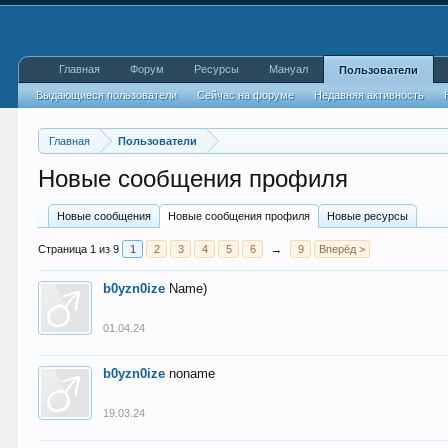
Главная
Форум
Ресурсы
Мануал
Пользователи
Выдающиеся пользователи
Сейчас на форуме
Недавняя активность
Главная
Пользователи
Новые сообщения профиля
Новые сообщения
Новые сообщения профиля
Новые ресурсы
Страница 1 из 9
1
2
3
4
5
6
→
9
Вперёд >
b0yzn0ize
Name)
01.04.24
b0yzn0ize
noname
19.03.24