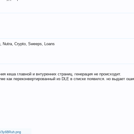
 Nutra, Crypto, Sweeps, Loans
ия кеша главной и внтуренних страниц. генерация не происходит.
ме как переконвертированный из DLE в списке появился. но выдает оши
18/V3y6BRuh.png