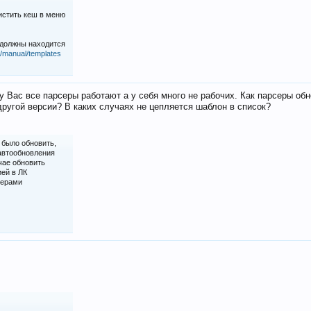
истить кеш в меню
 должны находится
iz/manual/templates
у Вас все парсеры работают а у себя много не рабочих. Как парсеры об
ругой версии? В каких случаях не цепляется шаблон в список?
 было обновить,
 автообновления
чае обновить
ией в ЛК
серами