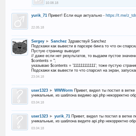
10.08.18
yurik_71
Привет! Если еще актуально -
https://t.me/z_td
22.05.18
Sergey
►
Sanchez
Здравствуй Sanchez
Подскажи как вывести в парсере бинга то что он спарсил
Пустую страницу выводит
// даже если нет результатов, то выдаем пустое значен
$contents = '';
указываю $contents = '111111111111'; тоже пустую стран
Подскажи как вывести то что спарсил на экран, запуска
23.04.18
user1323
►
WWWorm
Привет, видел ты постил в ветк
уникальные, из шаблона видимо api.php некорректно об
03.04.18
user1323
►
yurik_71
Привет, видел ты постил в ветке 
уникальные, из шаблона видите api.php некорректно об
03.04.18