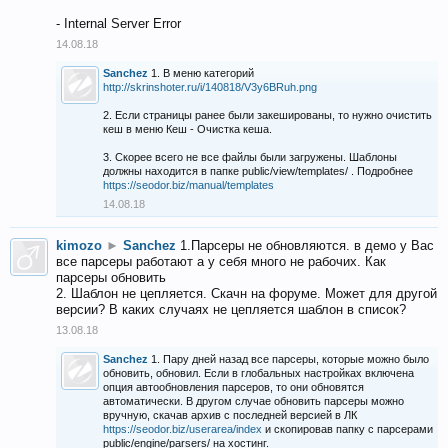
- Internal Server Error
14.08.18
Sanchez
1. В меню категорий
http://skrinshoter.ru/i/140818/V3y6BRuh.png
2. Если страницы ранее были закешированы, то нужно очистить
кеш в меню Кеш - Очистка кеша.
3. Скорее всего не все файлы были загружены. Шаблоны
должны находится в папке public/view/templates/ . Подробнее
https://seodor.biz/manual/templates
14.08.18
kimozo
►
Sanchez
1.Парсеры не обновляются. в демо у Вас
все парсеры работают а у себя много не рабочих. Как
парсеры обновить
2. Шаблон не цепляется. Скачн на форуме. Может для другой
версии? В каких случаях не цепляется шаблон в список?
13.08.18
Sanchez
1. Пару дней назад все парсеры, которые можно было
обновить, обновил. Если в глобальных настройках включена
опция автообновления парсеров, то они обновятся
автоматически. В другом случае обновить парсеры можно
вручную, скачав архив с последней версией в ЛК
https://seodor.biz/userarea/index
и скопировав папку с парсерами
public/engine/parsers/ на хостинг.