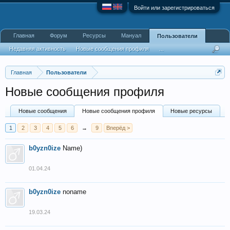
Войти или зарегистрироваться
Главная
Форум
Ресурсы
Мануал
Пользователи
Недавняя активность
Новые сообщения профиля
...
Главная
Пользователи
Новые сообщения профиля
Новые сообщения
Новые сообщения профиля
Новые ресурсы
1
2
3
4
5
6
→
9
Вперёд >
b0yzn0ize
Name)
01.04.24
b0yzn0ize
noname
19.03.24