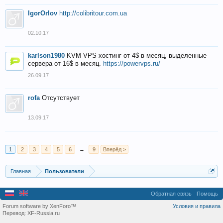
IgorOrlov
http://colibritour.com.ua
02.10.17
karlson1980
KVM VPS хостинг от 4$ в месяц, выделенные
сервера от 16$ в месяц.
https://powervps.ru/
26.09.17
rofa
Отсутствует
13.09.17
1
2
3
4
5
6
→
9
Вперёд >
Главная
Пользователи
Обратная связь
Помощь
Forum software by XenForo™
Условия и правила
Перевод:
XF-Russia.ru