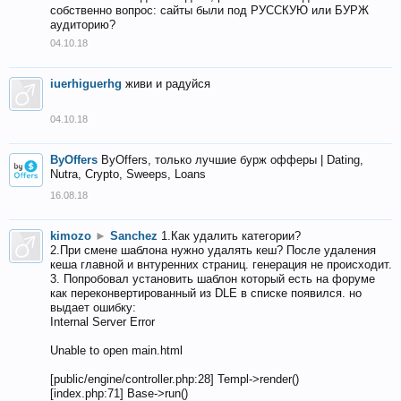
собственно вопрос: сайты были под РУССКУЮ или БУРЖ
аудиторию?
04.10.18
iuerhiguerhg
живи и радуйся
04.10.18
ByOffers
ByOffers, только лучшие бурж офферы | Dating,
Nutra, Crypto, Sweeps, Loans
16.08.18
kimozo
►
Sanchez
1.Как удалить категории?
2.При смене шаблона нужно удалять кеш? После удаления
кеша главной и внтуренних страниц. генерация не происходит.
3. Попробовал установить шаблон который есть на форуме
как переконвертированный из DLE в списке появился. но
выдает ошибку:
Internal Server Error
Unable to open main.html
[public/engine/controller.php:28] Templ->render()
[index.php:71] Base->run()