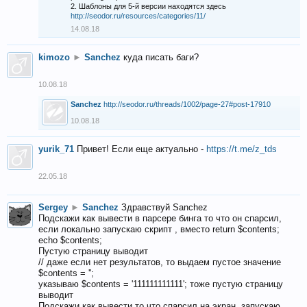
2. Шаблоны для 5-й версии находятся здесь
http://seodor.ru/resources/categories/11/
14.08.18
kimozo
►
Sanchez
куда писать баги?
10.08.18
Sanchez
http://seodor.ru/threads/1002/page-27#post-17910
10.08.18
yurik_71
Привет! Если еще актуально -
https://t.me/z_tds
22.05.18
Sergey
►
Sanchez
Здравствуй Sanchez
Подскажи как вывести в парсере бинга то что он спарсил,
если локально запускаю скрипт , вместо return $contents;
echo $contents;
Пустую страницу выводит
// даже если нет результатов, то выдаем пустое значение
$contents = '';
указываю $contents = '111111111111'; тоже пустую страницу
выводит
Подскажи как вывести то что спарсил на экран, запускаю