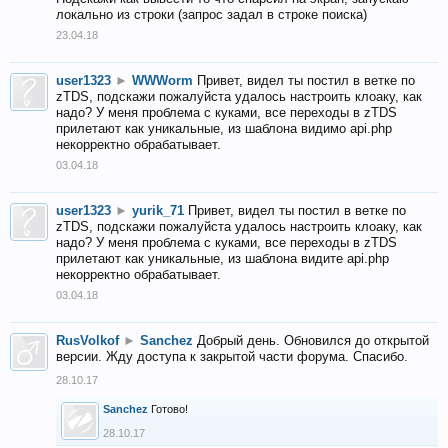
локально из строки (запрос задал в строке поиска)
23.04.18
user1323
►
WWWorm
Привет, видел ты постил в ветке по
zTDS, подскажи пожалуйста удалось настроить клоаку, как
надо? У меня проблема с куками, все переходы в zTDS
прилетают как уникальные, из шаблона видимо api.php
некорректно обрабатывает.
03.04.18
user1323
►
yurik_71
Привет, видел ты постил в ветке по
zTDS, подскажи пожалуйста удалось настроить клоаку, как
надо? У меня проблема с куками, все переходы в zTDS
прилетают как уникальные, из шаблона видите api.php
некорректно обрабатывает.
03.04.18
RusVolkof
►
Sanchez
Добрый день. Обновился до открытой
версии. Жду доступа к закрытой части форума. Спасибо.
28.10.17
Sanchez
Готово!
28.10.17