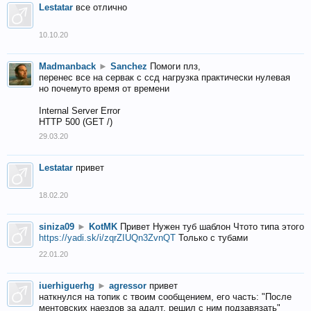
Lestatar
все отлично
10.10.20
Madmanback
►
Sanchez
Помоги плз,
перенес все на сервак с ссд нагрузка практически нулевая
но почемуто время от времени
Internal Server Error
HTTP 500 (GET /)
29.03.20
Lestatar
привет
18.02.20
siniza09
►
KotMK
Привет Нужен туб шаблон Чтото типа этого
https://yadi.sk/i/zqrZIUQn3ZvnQT
Только с тубами
22.01.20
iuerhiguerhg
►
agressor
привет
наткнулся на топик с твоим сообщением, его часть: "После
ментовских наездов за адалт, решил с ним подзавязать"