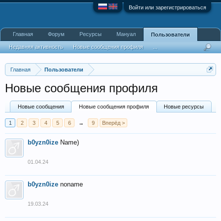
Войти или зарегистрироваться
Главная
Форум
Ресурсы
Мануал
Пользователи
Недавняя активность
Новые сообщения профиля
...
Главная
Пользователи
Новые сообщения профиля
Новые сообщения
Новые сообщения профиля
Новые ресурсы
1
2
3
4
5
6
→
9
Вперёд >
b0yzn0ize
Name)
01.04.24
b0yzn0ize
noname
19.03.24