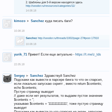
2. Шаблоны для 5-й версии находятся здесь
http://seodor.ru/resources/categories/11/
14.08.18
kimozo
►
Sanchez
куда писать баги?
10.08.18
Sanchez
http://seodor.ru/threads/1002/page-27#post-17910
10.08.18
yurik_71
Привет! Если еще актуально -
https://t.me/z_tds
22.05.18
Sergey
►
Sanchez
Здравствуй Sanchez
Подскажи как вывести в парсере бинга то что он спарсил,
если локально запускаю скрипт , вместо return $contents;
echo $contents;
Пустую страницу выводит
// даже если нет результатов, то выдаем пустое значение
$contents = '';
указываю $contents = '111111111111'; тоже пустую страницу
выводит
Подскажи как вывести то что спарсил на экран, запускаю