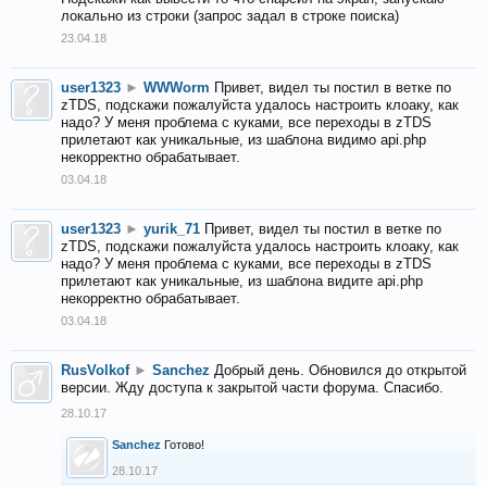
локально из строки (запрос задал в строке поиска)
23.04.18
user1323
►
WWWorm
Привет, видел ты постил в ветке по
zTDS, подскажи пожалуйста удалось настроить клоаку, как
надо? У меня проблема с куками, все переходы в zTDS
прилетают как уникальные, из шаблона видимо api.php
некорректно обрабатывает.
03.04.18
user1323
►
yurik_71
Привет, видел ты постил в ветке по
zTDS, подскажи пожалуйста удалось настроить клоаку, как
надо? У меня проблема с куками, все переходы в zTDS
прилетают как уникальные, из шаблона видите api.php
некорректно обрабатывает.
03.04.18
RusVolkof
►
Sanchez
Добрый день. Обновился до открытой
версии. Жду доступа к закрытой части форума. Спасибо.
28.10.17
Sanchez
Готово!
28.10.17