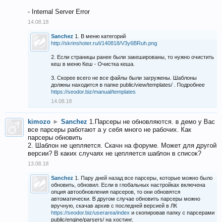
- Internal Server Error
14.08.18
Sanchez
1. В меню категорий
http://skrinshoter.ru/i/140818/V3y6BRuh.png
2. Если страницы ранее были закешированы, то нужно очистить
кеш в меню Кеш - Очистка кеша.
3. Скорее всего не все файлы были загружены. Шаблоны
должны находится в папке public/view/templates/ . Подробнее
https://seodor.biz/manual/templates
14.08.18
kimozo
►
Sanchez
1.Парсеры не обновляются. в демо у Вас
все парсеры работают а у себя много не рабочих. Как
парсеры обновить
2. Шаблон не цепляется. Скачн на форуме. Может для другой
версии? В каких случаях не цепляется шаблон в список?
13.08.18
Sanchez
1. Пару дней назад все парсеры, которые можно было
обновить, обновил. Если в глобальных настройках включена
опция автообновления парсеров, то они обновятся
автоматически. В другом случае обновить парсеры можно
вручную, скачав архив с последней версией в ЛК
https://seodor.biz/userarea/index
и скопировав папку с парсерами
public/engine/parsers/ на хостинг.