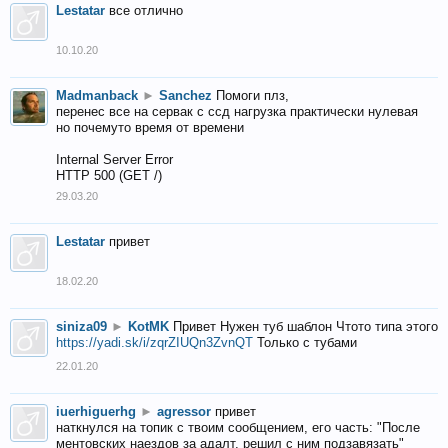
Lestatar
все отлично
10.10.20
Madmanback
►
Sanchez
Помоги плз,
перенес все на сервак с ссд нагрузка практически нулевая
но почемуто время от времени
Internal Server Error
HTTP 500 (GET /)
29.03.20
Lestatar
привет
18.02.20
siniza09
►
KotMK
Привет Нужен туб шаблон Чтото типа этого
https://yadi.sk/i/zqrZIUQn3ZvnQT
Только с тубами
22.01.20
iuerhiguerhg
►
agressor
привет
наткнулся на топик с твоим сообщением, его часть: "После
ментовских наездов за адалт, решил с ним подзавязать"