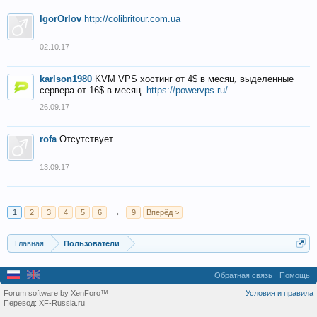
IgorOrlov
http://colibritour.com.ua
02.10.17
karlson1980
KVM VPS хостинг от 4$ в месяц, выделенные
сервера от 16$ в месяц.
https://powervps.ru/
26.09.17
rofa
Отсутствует
13.09.17
1
2
3
4
5
6
→
9
Вперёд >
Главная
Пользователи
Обратная связь
Помощь
Forum software by XenForo™
Условия и правила
Перевод:
XF-Russia.ru