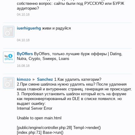
собственно вопрос: сайты были под РУССКУЮ или БУРЖ
аудиторию?
04.10.18
iuerhiguerhg
живи и радуйся
04.10.18
ByOffers
ByOffers, только лучшие бурж офферы | Dating,
Nutra, Crypto, Sweeps, Loans
16.08.18
kimozo
►
Sanchez
1.Как удалить категории?
2.При смене шаблона нужно удалять кеш? После удаления
кеша главной и внтуренних страниц. генерация не происходит.
3. Попробовал установить шаблон который есть на форуме
как переконвертированный из DLE в списке появился. но
выдает ошибку:
Internal Server Error
Unable to open main.html
[public/engine/controller.php:28] Templ->render()
[index.php:71] Base->run()