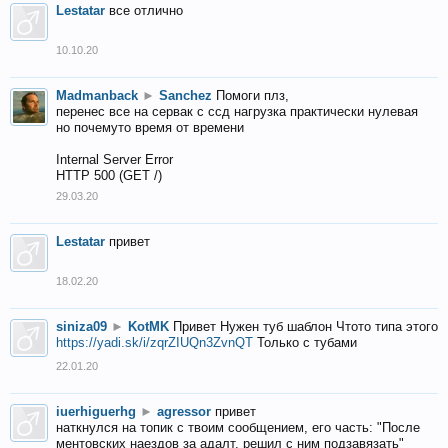
Lestatar
все отлично
10.10.20
Madmanback
►
Sanchez
Помоги плз,
перенес все на сервак с ссд нагрузка практически нулевая
но почемуто время от времени
Internal Server Error
HTTP 500 (GET /)
29.03.20
Lestatar
привет
18.02.20
siniza09
►
KotMK
Привет Нужен туб шаблон Чтото типа этого
https://yadi.sk/i/zqrZIUQn3ZvnQT
Только с тубами
22.01.20
iuerhiguerhg
►
agressor
привет
наткнулся на топик с твоим сообщением, его часть: "После
ментовских наездов за адалт, решил с ним подзавязать"