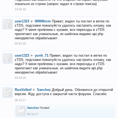
локально из строки (запрос задал в строке поиска)
23.04.18
user1323
►
WWWorm
Привет, видел ты постил в ветке по
zTDS, подскажи пожалуйста удалось настроить клоаку, как
надо? У меня проблема с куками, все переходы в zTDS
прилетают как уникальные, из шаблона видимо api.php
некорректно обрабатывает.
03.04.18
user1323
►
yurik_71
Привет, видел ты постил в ветке по
zTDS, подскажи пожалуйста удалось настроить клоаку, как
надо? У меня проблема с куками, все переходы в zTDS
прилетают как уникальные, из шаблона видите api.php
некорректно обрабатывает.
03.04.18
RusVolkof
►
Sanchez
Добрый день. Обновился до открытой
версии. Жду доступа к закрытой части форума. Спасибо.
28.10.17
Sanchez
Готово!
28.10.17