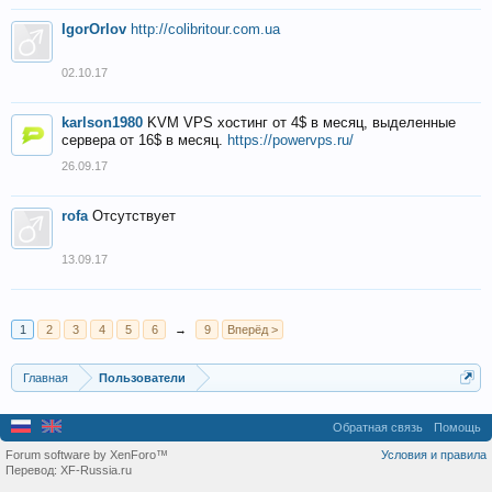
IgorOrlov
http://colibritour.com.ua
02.10.17
karlson1980
KVM VPS хостинг от 4$ в месяц, выделенные
сервера от 16$ в месяц.
https://powervps.ru/
26.09.17
rofa
Отсутствует
13.09.17
1
2
3
4
5
6
→
9
Вперёд >
Главная
Пользователи
Обратная связь
Помощь
Forum software by XenForo™
Условия и правила
Перевод:
XF-Russia.ru