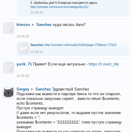
2. Шаблоны для 5-й версии находятся здесь
http://seodor.ru/resources/categories/11/
14.08.18
kimozo
►
Sanchez
куда писать баги?
10.08.18
Sanchez
http://seodor.ru/threads/1002/page-27#post-17910
10.08.18
yurik_71
Привет! Если еще актуально -
https://t.me/z_tds
22.05.18
Sergey
►
Sanchez
Здравствуй Sanchez
Подскажи как вывести в парсере бинга то что он спарсил,
если локально запускаю скрипт , вместо return $contents;
echo $contents;
Пустую страницу выводит
// даже если нет результатов, то выдаем пустое значение
$contents = '';
указываю $contents = '111111111111'; тоже пустую страницу
выводит
Подскажи как вывести то что спарсил на экран, запускаю