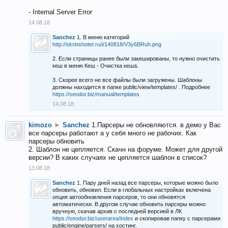
- Internal Server Error
14.08.18
Sanchez
1. В меню категорий
http://skrinshoter.ru/i/140818/V3y6BRuh.png
2. Если страницы ранее были закешированы, то нужно очистить
кеш в меню Кеш - Очистка кеша.
3. Скорее всего не все файлы были загружены. Шаблоны
должны находится в папке public/view/templates/ . Подробнее
https://seodor.biz/manual/templates
14.08.18
kimozo
►
Sanchez
1.Парсеры не обновляются. в демо у Вас
все парсеры работают а у себя много не рабочих. Как
парсеры обновить
2. Шаблон не цепляется. Скачн на форуме. Может для другой
версии? В каких случаях не цепляется шаблон в список?
13.08.18
Sanchez
1. Пару дней назад все парсеры, которые можно было
обновить, обновил. Если в глобальных настройках включена
опция автообновления парсеров, то они обновятся
автоматически. В другом случае обновить парсеры можно
вручную, скачав архив с последней версией в ЛК
https://seodor.biz/userarea/index
и скопировав папку с парсерами
public/engine/parsers/ на хостинг.