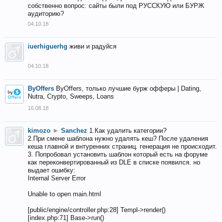
собственно вопрос: сайты были под РУССКУЮ или БУРЖ
аудиторию?
04.10.18
iuerhiguerhg
живи и радуйся
04.10.18
ByOffers
ByOffers, только лучшие бурж офферы | Dating,
Nutra, Crypto, Sweeps, Loans
16.08.18
kimozo
►
Sanchez
1.Как удалить категории?
2.При смене шаблона нужно удалять кеш? После удаления
кеша главной и внтуренних страниц. генерация не происходит.
3. Попробовал установить шаблон который есть на форуме
как переконвертированный из DLE в списке появился. но
выдает ошибку:
Internal Server Error
Unable to open main.html
[public/engine/controller.php:28] Templ->render()
[index.php:71] Base->run()