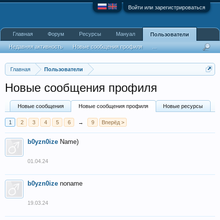
Войти или зарегистрироваться
Главная
Форум
Ресурсы
Мануал
Пользователи
Недавняя активность
Новые сообщения профиля
...
Главная
Пользователи
Новые сообщения профиля
Новые сообщения
Новые сообщения профиля
Новые ресурсы
1
2
3
4
5
6
→
9
Вперёд >
b0yzn0ize
Name)
01.04.24
b0yzn0ize
noname
19.03.24