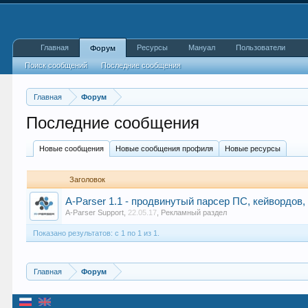
Главная
Ресурсы
Мануал
Пользователи
Форум
Поиск сообщений
Последние сообщения
Главная
Форум
Последние сообщения
Новые сообщения
Новые сообщения профиля
Новые ресурсы
Заголовок
A-Parser 1.1 - продвинутый парсер ПС, кейвордов,
A-Parser Support
,
22.05.17
,
Рекламный раздел
Показано результатов: с 1 по 1 из 1.
Главная
Форум