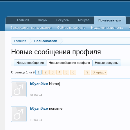
Главная
Форум
Ресурсы
Мануал
Пользователи
Выдающиеся пользователи
Сейчас на форуме
Недавняя активность
Главная
Пользователи
Новые сообщения профиля
Новые сообщения
Новые сообщения профиля
Новые ресурсы
Страница 1 из 9
1
2
3
4
5
6
→
9
Вперёд >
b0yzn0ize
Name)
01.04.24
b0yzn0ize
noname
19.03.24