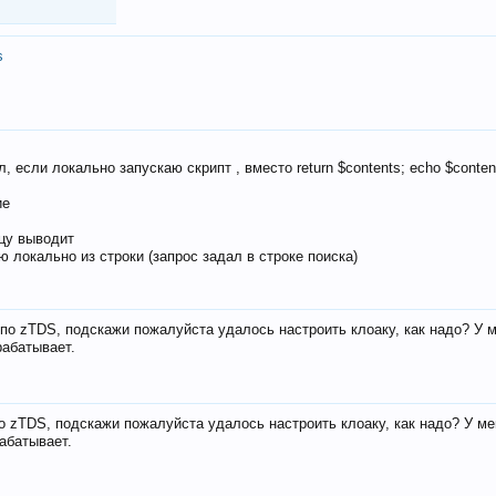
s
, если локально запускаю скрипт , вместо return $contents; echo $conten
ие
ицу выводит
ю локально из строки (запрос задал в строке поиска)
е по zTDS, подскажи пожалуйста удалось настроить клоаку, как надо? У 
рабатывает.
по zTDS, подскажи пожалуйста удалось настроить клоаку, как надо? У м
рабатывает.