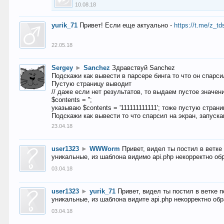
10.08.18
yurik_71
Привет! Если еще актуально -
https://t.me/z_td
22.05.18
Sergey
►
Sanchez
Здравствуй Sanchez
Подскажи как вывести в парсере бинга то что он спарсил
Пустую страницу выводит
// даже если нет результатов, то выдаем пустое значен
$contents = '';
указываю $contents = '111111111111'; тоже пустую стран
Подскажи как вывести то что спарсил на экран, запуска
23.04.18
user1323
►
WWWorm
Привет, видел ты постил в ветк
уникальные, из шаблона видимо api.php некорректно об
03.04.18
user1323
►
yurik_71
Привет, видел ты постил в ветке 
уникальные, из шаблона видите api.php некорректно об
03.04.18