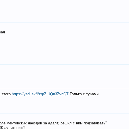
вая
а этого
https://yadi.sk/i/zqrZIUQn3ZvnQT
Только с тубами
осле ментовских наездов за адалт, решил с ним подзавязать"
РЖ аудиторию?