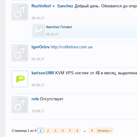
RusVolkof
►
Sanchez
Добрый день. Обновился до откр
28.10.17
Sanchez
Готово!
28.10.17
IgorOrlov
http://colibritour.com.ua
02.10.17
karlson1980
KVM VPS хостинг от 4$ в месяц, выделенн
26.09.17
rofa
Отсутствует
13.09.17
Страница 1 из 9
1
2
3
4
5
6
→
9
Вперёд >