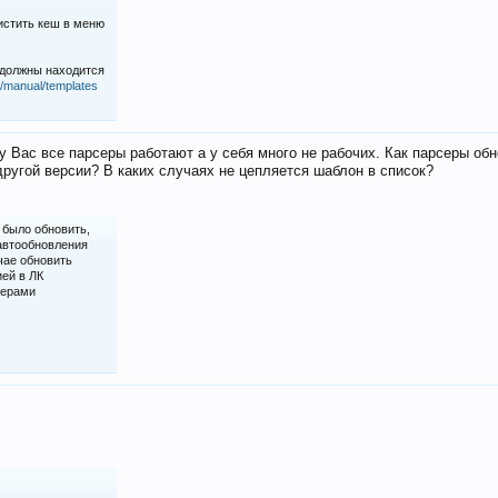
истить кеш в меню
 должны находится
iz/manual/templates
у Вас все парсеры работают а у себя много не рабочих. Как парсеры об
ругой версии? В каких случаях не цепляется шаблон в список?
 было обновить,
 автообновления
чае обновить
ией в ЛК
серами