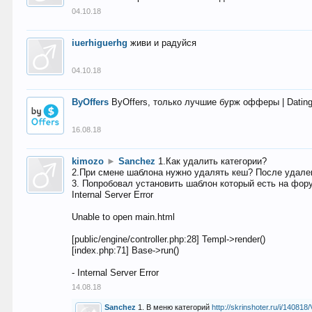
04.10.18
iuerhiguerhg
живи и радуйся
04.10.18
ByOffers
ByOffers, только лучшие бурж офферы | Dating,
16.08.18
kimozo
►
Sanchez
1.Как удалить категории?
2.При смене шаблона нужно удалять кеш? После удален
3. Попробовал установить шаблон который есть на фору
Internal Server Error
Unable to open main.html
[public/engine/controller.php:28] Templ->render()
[index.php:71] Base->run()
- Internal Server Error
14.08.18
Sanchez
1. В меню категорий
http://skrinshoter.ru/i/1408