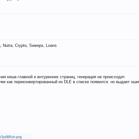
 Nutra, Crypto, Sweeps, Loans
ия кеша главной и внтуренних страниц. генерация не происходит.
ме как переконвертированный из DLE в списке появился. но выдает оши
18/V3y6BRuh.png