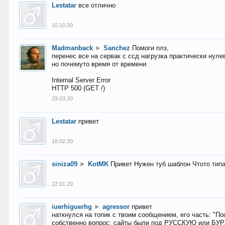
Lestatar
все отлично
10.10.20
Madmanback
►
Sanchez
Помоги плз,
перенес все на сервак с ссд нагрузка практически нуле
но почемуто время от времени
Internal Server Error
HTTP 500 (GET /)
29.03.20
Lestatar
привет
18.02.20
siniza09
►
KotMK
Привет Нужен туб шаблон Чтото тип
22.01.20
iuerhiguerhg
►
agressor
привет
наткнулся на топик с твоим сообщением, его часть: "П
собственно вопрос: сайты были под РУССКУЮ или БУ