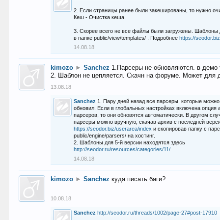
2. Если страницы ранее были закешированы, то нужно оч
Кеш - Очистка кеша.
3. Скорее всего не все файлы были загружены. Шаблоны
в папке public/view/templates/ . Подробнее
https://seodor.b
14.08.18
kimozo
►
Sanchez
1.Парсеры не обновляются. в демо 
2. Шаблон не цепляется. Скачн на форуме. Может для д
13.08.18
Sanchez
1. Пару дней назад все парсеры, которые можно
обновил. Если в глобальных настройках включена опция
парсеров, то они обновятся автоматически. В другом слу
парсеры можно вручную, скачав архив с последней верс
https://seodor.biz/userarea/index
и скопировав папку с пар
public/engine/parsers/ на хостинг.
2. Шаблоны для 5-й версии находятся здесь
http://seodor.ru/resources/categories/11/
14.08.18
kimozo
►
Sanchez
куда писать баги?
10.08.18
Sanchez
http://seodor.ru/threads/1002/page-27#post-17910