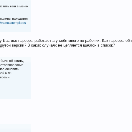
истить кеш в меню
 должны находится
iz/manual/templates
у Вас все парсеры работают а у себя много не рабочих. Как парсеры об
ругой версии? В каких случаях не цепляется шаблон в список?
 было обновить,
 автообновления
чае обновить
ией в ЛК
серами