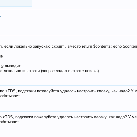
s
, если локально запускаю скрипт , вместо return $contents; echo $conten
ие
ицу выводит
ю локально из строки (запрос задал в строке поиска)
е по zTDS, подскажи пожалуйста удалось настроить клоаку, как надо? У 
рабатывает.
по zTDS, подскажи пожалуйста удалось настроить клоаку, как надо? У м
рабатывает.