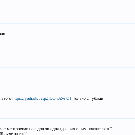
вая
а этого
https://yadi.sk/i/zqrZIUQn3ZvnQT
Только с тубами
осле ментовских наездов за адалт, решил с ним подзавязать"
РЖ аудиторию?