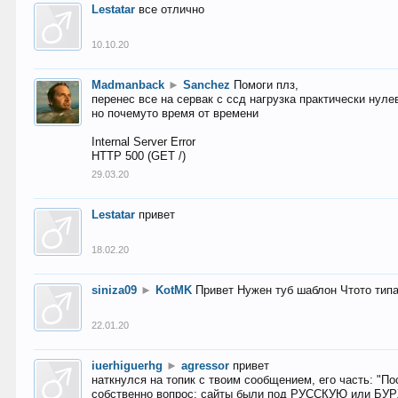
Lestatar
все отлично
10.10.20
Madmanback
►
Sanchez
Помоги плз,
перенес все на сервак с ссд нагрузка практически нуле
но почемуто время от времени
Internal Server Error
HTTP 500 (GET /)
29.03.20
Lestatar
привет
18.02.20
siniza09
►
KotMK
Привет Нужен туб шаблон Чтото тип
22.01.20
iuerhiguerhg
►
agressor
привет
наткнулся на топик с твоим сообщением, его часть: "П
собственно вопрос: сайты были под РУССКУЮ или БУ