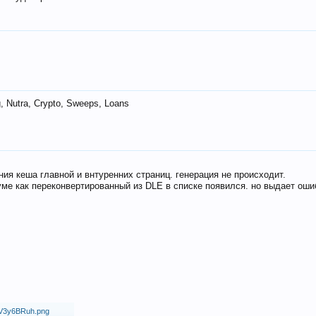
 Nutra, Crypto, Sweeps, Loans
ия кеша главной и внтуренних страниц. генерация не происходит.
ме как переконвертированный из DLE в списке появился. но выдает оши
18/V3y6BRuh.png