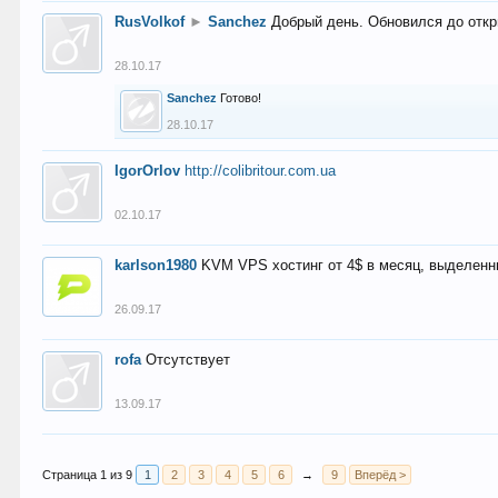
RusVolkof
►
Sanchez
Добрый день. Обновился до откр
28.10.17
Sanchez
Готово!
28.10.17
IgorOrlov
http://colibritour.com.ua
02.10.17
karlson1980
KVM VPS хостинг от 4$ в месяц, выделенн
26.09.17
rofa
Отсутствует
13.09.17
Страница 1 из 9
1
2
3
4
5
6
→
9
Вперёд >