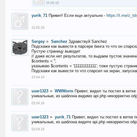
10.08.18
yurik_71
Привет! Если еще актуально -
https://t.me/z_td
22.05.18
Sergey
►
Sanchez
Здравствуй Sanchez
Подскажи как вывести в парсере бинга то что он спарсил
Пустую страницу выводит
// даже если нет результатов, то выдаем пустое значен
$contents = '';
указываю $contents = '111111111111'; тоже пустую стран
Подскажи как вывести то что спарсил на экран, запуска
23.04.18
user1323
►
WWWorm
Привет, видел ты постил в ветк
уникальные, из шаблона видимо api.php некорректно об
03.04.18
user1323
►
yurik_71
Привет, видел ты постил в ветке 
уникальные, из шаблона видите api.php некорректно об
03.04.18