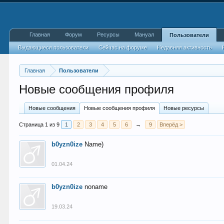
Главная
Форум
Ресурсы
Мануал
Пользователи
Выдающиеся пользователи
Сейчас на форуме
Недавняя активность
Главная
Пользователи
Новые сообщения профиля
Новые сообщения
Новые сообщения профиля
Новые ресурсы
Страница 1 из 9
1
2
3
4
5
6
→
9
Вперёд >
b0yzn0ize
Name)
01.04.24
b0yzn0ize
noname
19.03.24