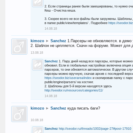
2. Если страницы ранее были закешированы, то нужно оч
Кеш - Очистка кеша.
3. Скорее всего не все файлы были загружены. Шаблоны
в папке public/view/templates/ . Подробнее
https://seodor.b
14.08.18
kimozo
►
Sanchez
1.Парсеры не обновляются. в демо 
2. Шаблон не цепляется. Скачн на форуме. Может для д
13.08.18
Sanchez
1. Пару дней назад все парсеры, которые можно
обновил. Если в глобальных настройках включена опция
парсеров, то они обновятся автоматически. В другом слу
парсеры можно вручную, скачав архив с последней верс
https://seodor.biz/userarea/index
и скопировав папку с пар
public/engine/parsers/ на хостинг.
2. Шаблоны для 5-й версии находятся здесь
http://seodor.ru/resources/categories/11/
14.08.18
kimozo
►
Sanchez
куда писать баги?
10.08.18
Sanchez
http://seodor.ru/threads/1002/page-27#post-17910