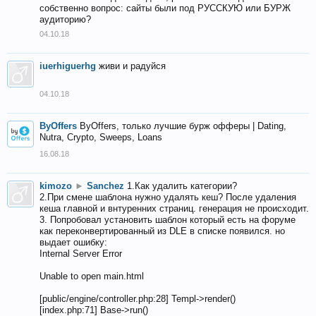
собственно вопрос: сайты были под РУССКУЮ или БУРЖ
аудиторию?
04.10.18
iuerhiguerhg
живи и радуйся
04.10.18
ByOffers
ByOffers, только лучшие бурж офферы | Dating,
Nutra, Crypto, Sweeps, Loans
16.08.18
kimozo
►
Sanchez
1.Как удалить категории?
2.При смене шаблона нужно удалять кеш? После удаления
кеша главной и внтуренних страниц. генерация не происходит.
3. Попробовал установить шаблон который есть на форуме
как переконвертированный из DLE в списке появился. но
выдает ошибку:
Internal Server Error
Unable to open main.html
[public/engine/controller.php:28] Templ->render()
[index.php:71] Base->run()