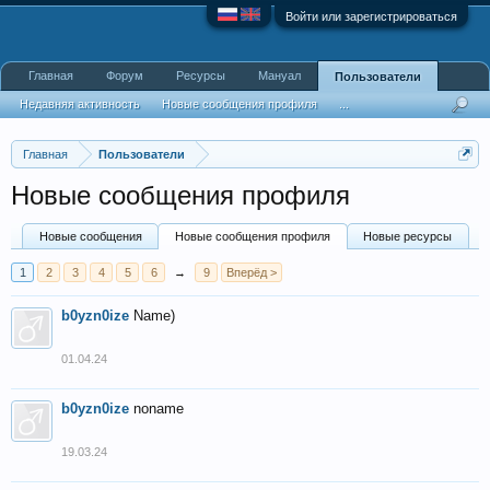
Войти или зарегистрироваться
Главная
Форум
Ресурсы
Мануал
Пользователи
Недавняя активность
Новые сообщения профиля
...
Главная
Пользователи
Новые сообщения профиля
Новые сообщения
Новые сообщения профиля
Новые ресурсы
1
2
3
4
5
6
→
9
Вперёд >
b0yzn0ize
Name)
01.04.24
b0yzn0ize
noname
19.03.24