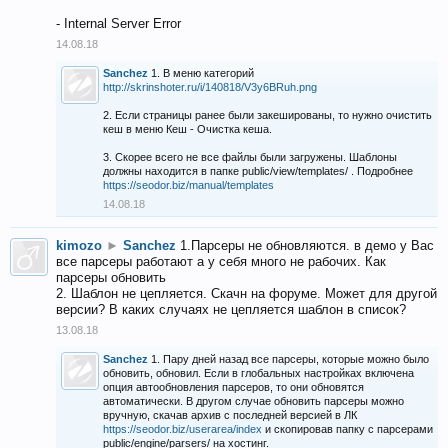
- Internal Server Error
14.08.18
Sanchez
1. В меню категорий
http://skrinshoter.ru/i/140818/V3y6BRuh.png
2. Если страницы ранее были закешированы, то нужно очистить
кеш в меню Кеш - Очистка кеша.
3. Скорее всего не все файлы были загружены. Шаблоны
должны находится в папке public/view/templates/ . Подробнее
https://seodor.biz/manual/templates
14.08.18
kimozo
►
Sanchez
1.Парсеры не обновляются. в демо у Вас
все парсеры работают а у себя много не рабочих. Как
парсеры обновить
2. Шаблон не цепляется. Скачн на форуме. Может для другой
версии? В каких случаях не цепляется шаблон в список?
13.08.18
Sanchez
1. Пару дней назад все парсеры, которые можно было
обновить, обновил. Если в глобальных настройках включена
опция автообновления парсеров, то они обновятся
автоматически. В другом случае обновить парсеры можно
вручную, скачав архив с последней версией в ЛК
https://seodor.biz/userarea/index
и скопировав папку с парсерами
public/engine/parsers/ на хостинг.