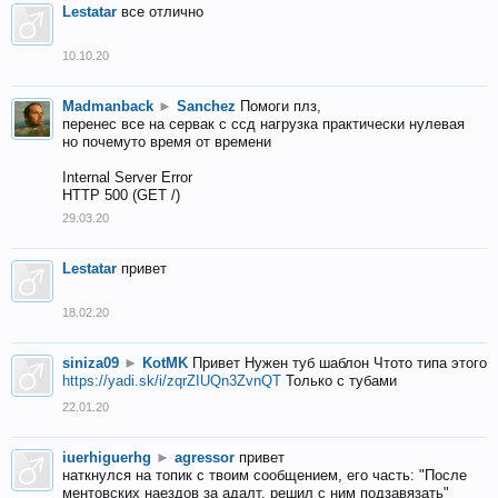
Lestatar
все отлично
10.10.20
Madmanback
►
Sanchez
Помоги плз,
перенес все на сервак с ссд нагрузка практически нулевая
но почемуто время от времени
Internal Server Error
HTTP 500 (GET /)
29.03.20
Lestatar
привет
18.02.20
siniza09
►
KotMK
Привет Нужен туб шаблон Чтото типа этого
https://yadi.sk/i/zqrZIUQn3ZvnQT
Только с тубами
22.01.20
iuerhiguerhg
►
agressor
привет
наткнулся на топик с твоим сообщением, его часть: "После
ментовских наездов за адалт, решил с ним подзавязать"