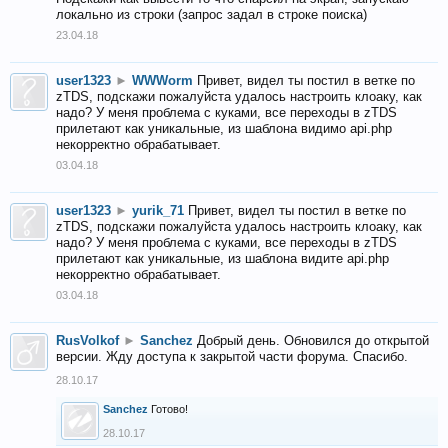
локально из строки (запрос задал в строке поиска)
23.04.18
user1323
►
WWWorm
Привет, видел ты постил в ветке по
zTDS, подскажи пожалуйста удалось настроить клоаку, как
надо? У меня проблема с куками, все переходы в zTDS
прилетают как уникальные, из шаблона видимо api.php
некорректно обрабатывает.
03.04.18
user1323
►
yurik_71
Привет, видел ты постил в ветке по
zTDS, подскажи пожалуйста удалось настроить клоаку, как
надо? У меня проблема с куками, все переходы в zTDS
прилетают как уникальные, из шаблона видите api.php
некорректно обрабатывает.
03.04.18
RusVolkof
►
Sanchez
Добрый день. Обновился до открытой
версии. Жду доступа к закрытой части форума. Спасибо.
28.10.17
Sanchez
Готово!
28.10.17