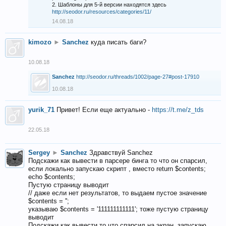
2. Шаблоны для 5-й версии находятся здесь
http://seodor.ru/resources/categories/11/
14.08.18
kimozo
►
Sanchez
куда писать баги?
10.08.18
Sanchez
http://seodor.ru/threads/1002/page-27#post-17910
10.08.18
yurik_71
Привет! Если еще актуально -
https://t.me/z_tds
22.05.18
Sergey
►
Sanchez
Здравствуй Sanchez
Подскажи как вывести в парсере бинга то что он спарсил,
если локально запускаю скрипт , вместо return $contents;
echo $contents;
Пустую страницу выводит
// даже если нет результатов, то выдаем пустое значение
$contents = '';
указываю $contents = '111111111111'; тоже пустую страницу
выводит
Подскажи как вывести то что спарсил на экран, запускаю