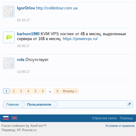
IgorOrlov
http://colibritour.com.ua
02.10.17
karlson1980
KVM VPS хостинг от 4$ в месяц, выделенные
сервера от 16$ в месяц.
https://powervps.ru/
26.09.17
rofa
Отсутствует
13.09.17
1
2
3
4
5
6
→
9
Вперёд >
Главная
Пользователи
Обратная связь
Помощь
Forum software by XenForo™
Условия и правила
Перевод:
XF-Russia.ru