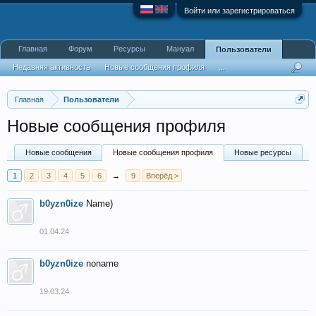
Войти или зарегистрироваться
Главная
Форум
Ресурсы
Мануал
Пользователи
Недавняя активность
Новые сообщения профиля
...
Главная
Пользователи
Новые сообщения профиля
Новые сообщения
Новые сообщения профиля
Новые ресурсы
1
2
3
4
5
6
→
9
Вперёд >
b0yzn0ize
Name)
01.04.24
b0yzn0ize
noname
19.03.24