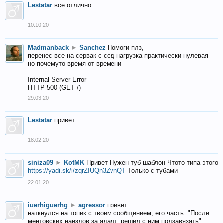
Lestatar
все отлично
10.10.20
Madmanback
►
Sanchez
Помоги плз,
перенес все на сервак с ссд нагрузка практически нулевая
но почемуто время от времени
Internal Server Error
HTTP 500 (GET /)
29.03.20
Lestatar
привет
18.02.20
siniza09
►
KotMK
Привет Нужен туб шаблон Чтото типа этого
https://yadi.sk/i/zqrZIUQn3ZvnQT
Только с тубами
22.01.20
iuerhiguerhg
►
agressor
привет
наткнулся на топик с твоим сообщением, его часть: "После
ментовских наездов за адалт, решил с ним подзавязать"