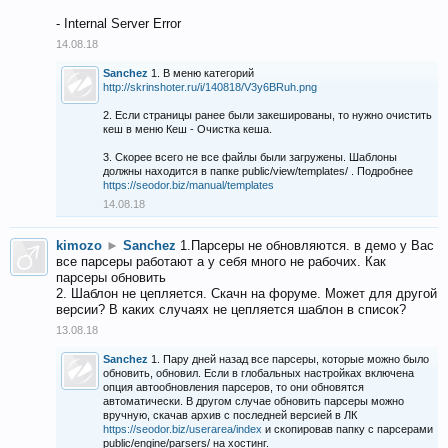
- Internal Server Error
14.08.18
Sanchez
1. В меню категорий
http://skrinshoter.ru/i/140818/V3y6BRuh.png
2. Если страницы ранее были закешированы, то нужно очистить
кеш в меню Кеш - Очистка кеша.
3. Скорее всего не все файлы были загружены. Шаблоны
должны находится в папке public/view/templates/ . Подробнее
https://seodor.biz/manual/templates
14.08.18
kimozo
►
Sanchez
1.Парсеры не обновляются. в демо у Вас
все парсеры работают а у себя много не рабочих. Как
парсеры обновить
2. Шаблон не цепляется. Скачн на форуме. Может для другой
версии? В каких случаях не цепляется шаблон в список?
13.08.18
Sanchez
1. Пару дней назад все парсеры, которые можно было
обновить, обновил. Если в глобальных настройках включена
опция автообновления парсеров, то они обновятся
автоматически. В другом случае обновить парсеры можно
вручную, скачав архив с последней версией в ЛК
https://seodor.biz/userarea/index
и скопировав папку с парсерами
public/engine/parsers/ на хостинг.