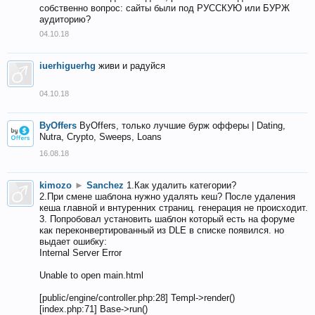
собственно вопрос: сайты были под РУССКУЮ или БУРЖ
аудиторию?
04.10.18
iuerhiguerhg
живи и радуйся
04.10.18
ByOffers
ByOffers, только лучшие бурж офферы | Dating,
Nutra, Crypto, Sweeps, Loans
16.08.18
kimozo
►
Sanchez
1.Как удалить категории?
2.При смене шаблона нужно удалять кеш? После удаления
кеша главной и внтуренних страниц. генерация не происходит.
3. Попробовал установить шаблон который есть на форуме
как переконвертированный из DLE в списке появился. но
выдает ошибку:
Internal Server Error
Unable to open main.html
[public/engine/controller.php:28] Templ->render()
[index.php:71] Base->run()