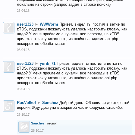
локально из строки (запрос задал в строке поиска)
23.04.18
user1323
►
WWWorm
Привет, видел ты постил в ветке по
zTDS, подскажи пожалуйста удалось настроить клоаку, как
надо? У меня проблема с куками, все переходы в zTDS
прилетают как уникальные, из шаблона видимо api.php
некорректно обрабатывает.
03.04.18
user1323
►
yurik_71
Привет, видел ты постил в ветке по
zTDS, подскажи пожалуйста удалось настроить клоаку, как
надо? У меня проблема с куками, все переходы в zTDS
прилетают как уникальные, из шаблона видите api.php
некорректно обрабатывает.
03.04.18
RusVolkof
►
Sanchez
Добрый день. Обновился до открытой
версии. Жду доступа к закрытой части форума. Спасибо.
28.10.17
Sanchez
Готово!
28.10.17