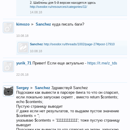
2. Шаблоны для 5-й версии находятся здесь
http://seodor.ru/resources/categories/11/
14.08.18
kimozo
►
Sanchez
куда писать баги?
10.08.18
Sanchez
http://seodor.ru/threads/1002/page-27#post-17910
10.08.18
yurik_71
Привет! Если еще актуально -
https://t.me/z_tds
22.05.18
Sergey
►
Sanchez
Здравствуй Sanchez
Подскажи как вывести в парсере бинга то что он спарсил,
если локально запускаю скрипт , вместо return $contents;
echo $contents;
Пустую страницу выводит
// даже если нет результатов, то выдаем пустое значение
$contents = '';
указываю $contents = '111111111111'; тоже пустую страницу
выводит
Подскажи как вывести то что спарсил на экран, запускаю