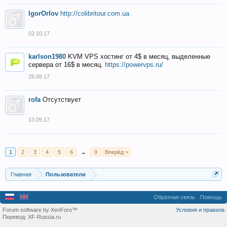
IgorOrlov
http://colibritour.com.ua
02.10.17
karlson1980
KVM VPS хостинг от 4$ в месяц, выделенные
сервера от 16$ в месяц.
https://powervps.ru/
26.09.17
rofa
Отсутствует
13.09.17
1
2
3
4
5
6
→
9
Вперёд >
Главная
Пользователи
Обратная связь
Помощь
Forum software by XenForo™
Условия и правила
Перевод:
XF-Russia.ru