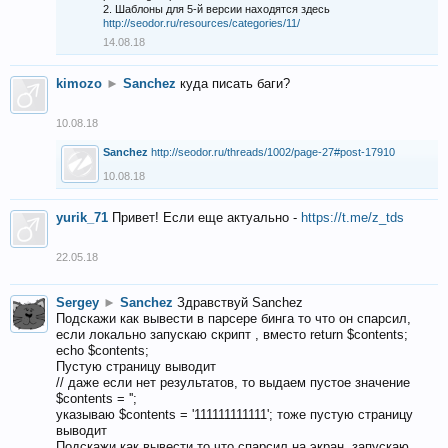
2. Шаблоны для 5-й версии находятся здесь
http://seodor.ru/resources/categories/11/
14.08.18
kimozo
►
Sanchez
куда писать баги?
10.08.18
Sanchez
http://seodor.ru/threads/1002/page-27#post-17910
10.08.18
yurik_71
Привет! Если еще актуально -
https://t.me/z_tds
22.05.18
Sergey
►
Sanchez
Здравствуй Sanchez
Подскажи как вывести в парсере бинга то что он спарсил,
если локально запускаю скрипт , вместо return $contents;
echo $contents;
Пустую страницу выводит
// даже если нет результатов, то выдаем пустое значение
$contents = '';
указываю $contents = '111111111111'; тоже пустую страницу
выводит
Подскажи как вывести то что спарсил на экран, запускаю