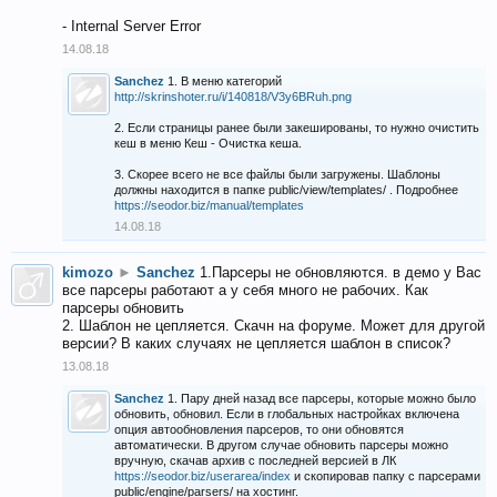
- Internal Server Error
14.08.18
Sanchez
1. В меню категорий
http://skrinshoter.ru/i/140818/V3y6BRuh.png
2. Если страницы ранее были закешированы, то нужно очистить
кеш в меню Кеш - Очистка кеша.
3. Скорее всего не все файлы были загружены. Шаблоны
должны находится в папке public/view/templates/ . Подробнее
https://seodor.biz/manual/templates
14.08.18
kimozo
►
Sanchez
1.Парсеры не обновляются. в демо у Вас
все парсеры работают а у себя много не рабочих. Как
парсеры обновить
2. Шаблон не цепляется. Скачн на форуме. Может для другой
версии? В каких случаях не цепляется шаблон в список?
13.08.18
Sanchez
1. Пару дней назад все парсеры, которые можно было
обновить, обновил. Если в глобальных настройках включена
опция автообновления парсеров, то они обновятся
автоматически. В другом случае обновить парсеры можно
вручную, скачав архив с последней версией в ЛК
https://seodor.biz/userarea/index
и скопировав папку с парсерами
public/engine/parsers/ на хостинг.