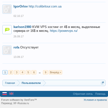
IgorOrlov
http://colibritour.com.ua
02.10.17
karlson1980
KVM VPS хостинг от 4$ в месяц, выделенные
сервера от 16$ в месяц.
https://powervps.ru/
26.09.17
rofa
Отсутствует
13.09.17
1
2
3
4
5
6
→
9
Вперёд >
Главная
Пользователи
Обратная связь
Помощь
Forum software by XenForo™
Условия и правила
Перевод:
XF-Russia.ru