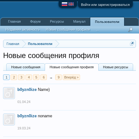
Войти или зарегистрироваться
Главная
Форум
Ресурсы
Мануал
Пользователи
Недавняя активность
Новые сообщения профиля
...
Главная
Пользователи
Новые сообщения профиля
Новые сообщения
Новые сообщения профиля
Новые ресурсы
1
2
3
4
5
6
→
9
Вперёд >
b0yzn0ize
Name)
01.04.24
b0yzn0ize
noname
19.03.24