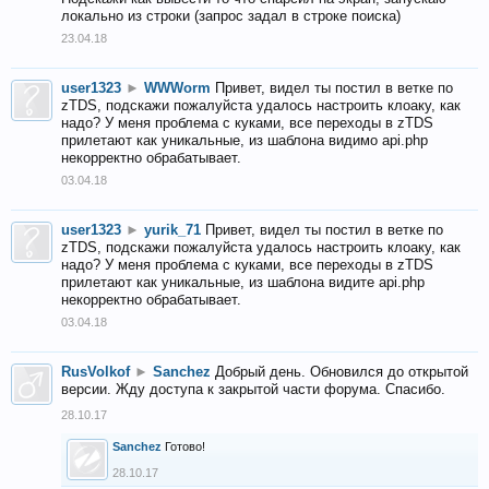
локально из строки (запрос задал в строке поиска)
23.04.18
user1323
►
WWWorm
Привет, видел ты постил в ветке по
zTDS, подскажи пожалуйста удалось настроить клоаку, как
надо? У меня проблема с куками, все переходы в zTDS
прилетают как уникальные, из шаблона видимо api.php
некорректно обрабатывает.
03.04.18
user1323
►
yurik_71
Привет, видел ты постил в ветке по
zTDS, подскажи пожалуйста удалось настроить клоаку, как
надо? У меня проблема с куками, все переходы в zTDS
прилетают как уникальные, из шаблона видите api.php
некорректно обрабатывает.
03.04.18
RusVolkof
►
Sanchez
Добрый день. Обновился до открытой
версии. Жду доступа к закрытой части форума. Спасибо.
28.10.17
Sanchez
Готово!
28.10.17