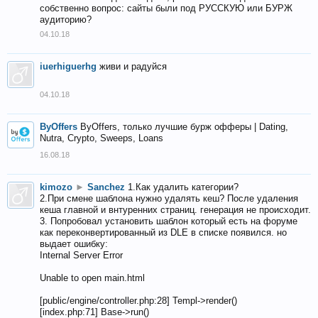
собственно вопрос: сайты были под РУССКУЮ или БУРЖ
аудиторию?
04.10.18
iuerhiguerhg
живи и радуйся
04.10.18
ByOffers
ByOffers, только лучшие бурж офферы | Dating,
Nutra, Crypto, Sweeps, Loans
16.08.18
kimozo
►
Sanchez
1.Как удалить категории?
2.При смене шаблона нужно удалять кеш? После удаления
кеша главной и внтуренних страниц. генерация не происходит.
3. Попробовал установить шаблон который есть на форуме
как переконвертированный из DLE в списке появился. но
выдает ошибку:
Internal Server Error
Unable to open main.html
[public/engine/controller.php:28] Templ->render()
[index.php:71] Base->run()