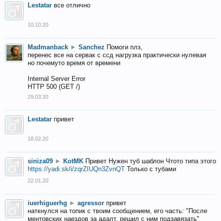
Lestatar
все отлично
10.10.20
Madmanback
►
Sanchez
Помоги плз,
перенес все на сервак с ссд нагрузка практически нулевая
но почемуто время от времени
Internal Server Error
HTTP 500 (GET /)
29.03.20
Lestatar
привет
18.02.20
siniza09
►
KotMK
Привет Нужен туб шаблон Чтото типа этого
https://yadi.sk/i/zqrZIUQn3ZvnQT
Только с тубами
22.01.20
iuerhiguerhg
►
agressor
привет
наткнулся на топик с твоим сообщением, его часть: "После
ментовских наездов за адалт, решил с ним подзавязать"