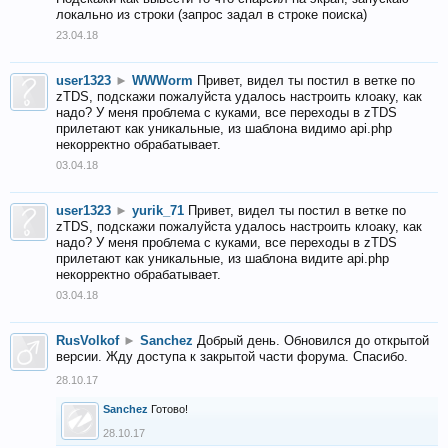
локально из строки (запрос задал в строке поиска)
23.04.18
user1323
►
WWWorm
Привет, видел ты постил в ветке по
zTDS, подскажи пожалуйста удалось настроить клоаку, как
надо? У меня проблема с куками, все переходы в zTDS
прилетают как уникальные, из шаблона видимо api.php
некорректно обрабатывает.
03.04.18
user1323
►
yurik_71
Привет, видел ты постил в ветке по
zTDS, подскажи пожалуйста удалось настроить клоаку, как
надо? У меня проблема с куками, все переходы в zTDS
прилетают как уникальные, из шаблона видите api.php
некорректно обрабатывает.
03.04.18
RusVolkof
►
Sanchez
Добрый день. Обновился до открытой
версии. Жду доступа к закрытой части форума. Спасибо.
28.10.17
Sanchez
Готово!
28.10.17