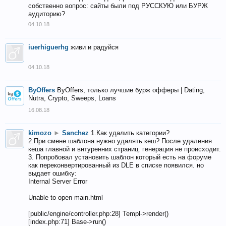
собственно вопрос: сайты были под РУССКУЮ или БУРЖ
аудиторию?
04.10.18
iuerhiguerhg
живи и радуйся
04.10.18
ByOffers
ByOffers, только лучшие бурж офферы | Dating,
Nutra, Crypto, Sweeps, Loans
16.08.18
kimozo
►
Sanchez
1.Как удалить категории?
2.При смене шаблона нужно удалять кеш? После удаления
кеша главной и внтуренних страниц. генерация не происходит.
3. Попробовал установить шаблон который есть на форуме
как переконвертированный из DLE в списке появился. но
выдает ошибку:
Internal Server Error
Unable to open main.html
[public/engine/controller.php:28] Templ->render()
[index.php:71] Base->run()