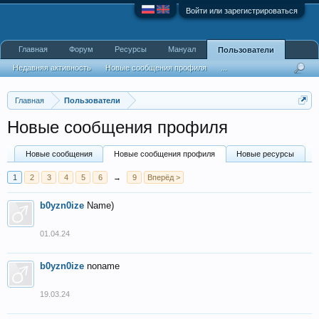
Войти или зарегистрироваться
Главная
Форум
Ресурсы
Мануал
Пользователи
Недавняя активность
Новые сообщения профиля
...
Главная
Пользователи
Новые сообщения профиля
Новые сообщения
Новые сообщения профиля
Новые ресурсы
1
2
3
4
5
6
→
9
Вперёд >
b0yzn0ize
Name)
01.04.24
b0yzn0ize
noname
19.03.24