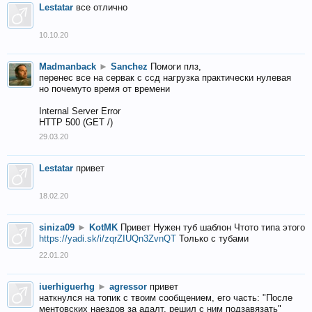
Lestatar
все отлично
10.10.20
Madmanback
►
Sanchez
Помоги плз,
перенес все на сервак с ссд нагрузка практически нулевая
но почемуто время от времени
Internal Server Error
HTTP 500 (GET /)
29.03.20
Lestatar
привет
18.02.20
siniza09
►
KotMK
Привет Нужен туб шаблон Чтото типа этого
https://yadi.sk/i/zqrZIUQn3ZvnQT
Только с тубами
22.01.20
iuerhiguerhg
►
agressor
привет
наткнулся на топик с твоим сообщением, его часть: "После
ментовских наездов за адалт, решил с ним подзавязать"