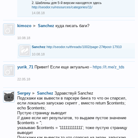
2. Шаблоны для 5-й версии находятся здесь
http://seodor.ru/resources/categories/11/
14.08.18
kimozo
►
Sanchez
куда писать баги?
10.08.18
Sanchez
http://seodor.ru/threads/1002/page-27#post-17910
10.08.18
yurik_71
Привет! Если еще актуально -
https://t.me/z_tds
22.05.18
Sergey
►
Sanchez
Здравствуй Sanchez
Подскажи как вывести в парсере бинга то что он спарсил,
если локально запускаю скрипт , вместо return $contents;
echo $contents;
Пустую страницу выводит
// даже если нет результатов, то выдаем пустое значение
$contents = '';
указываю $contents = '111111111111'; тоже пустую страницу
выводит
Подскажи как вывести то что спарсил на экран, запускаю