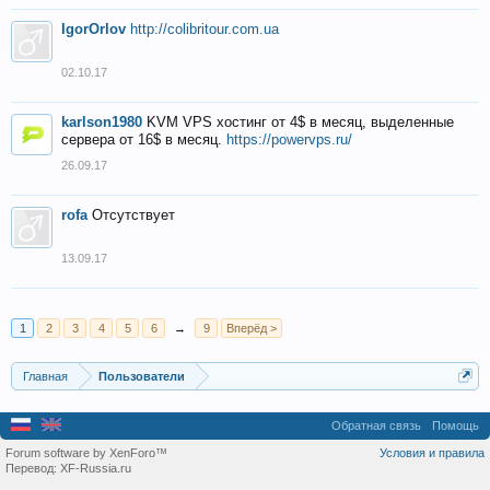
IgorOrlov
http://colibritour.com.ua
02.10.17
karlson1980
KVM VPS хостинг от 4$ в месяц, выделенные
сервера от 16$ в месяц.
https://powervps.ru/
26.09.17
rofa
Отсутствует
13.09.17
1
2
3
4
5
6
→
9
Вперёд >
Главная
Пользователи
Обратная связь
Помощь
Forum software by XenForo™
Условия и правила
Перевод:
XF-Russia.ru