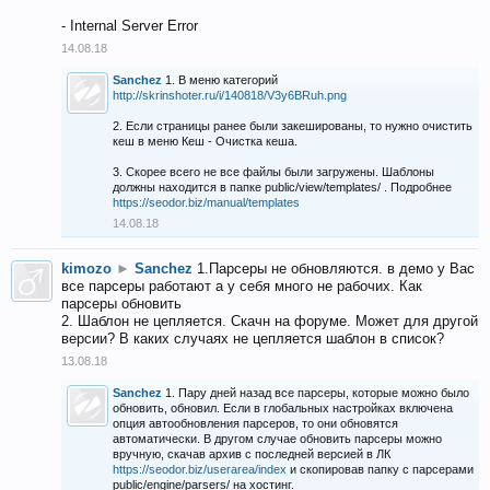
- Internal Server Error
14.08.18
Sanchez
1. В меню категорий
http://skrinshoter.ru/i/140818/V3y6BRuh.png
2. Если страницы ранее были закешированы, то нужно очистить
кеш в меню Кеш - Очистка кеша.
3. Скорее всего не все файлы были загружены. Шаблоны
должны находится в папке public/view/templates/ . Подробнее
https://seodor.biz/manual/templates
14.08.18
kimozo
►
Sanchez
1.Парсеры не обновляются. в демо у Вас
все парсеры работают а у себя много не рабочих. Как
парсеры обновить
2. Шаблон не цепляется. Скачн на форуме. Может для другой
версии? В каких случаях не цепляется шаблон в список?
13.08.18
Sanchez
1. Пару дней назад все парсеры, которые можно было
обновить, обновил. Если в глобальных настройках включена
опция автообновления парсеров, то они обновятся
автоматически. В другом случае обновить парсеры можно
вручную, скачав архив с последней версией в ЛК
https://seodor.biz/userarea/index
и скопировав папку с парсерами
public/engine/parsers/ на хостинг.